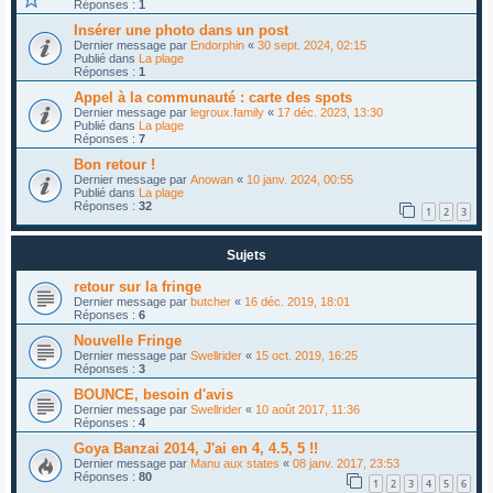
Réponses :
1
Insérer une photo dans un post
Dernier message par
Endorphin
«
30 sept. 2024, 02:15
Publié dans
La plage
Réponses :
1
Appel à la communauté : carte des spots
Dernier message par
legroux.family
«
17 déc. 2023, 13:30
Publié dans
La plage
Réponses :
7
Bon retour !
Dernier message par
Anowan
«
10 janv. 2024, 00:55
Publié dans
La plage
Réponses :
32
1
2
3
Sujets
retour sur la fringe
Dernier message par
butcher
«
16 déc. 2019, 18:01
Réponses :
6
Nouvelle Fringe
Dernier message par
Swellrider
«
15 oct. 2019, 16:25
Réponses :
3
BOUNCE, besoin d'avis
Dernier message par
Swellrider
«
10 août 2017, 11:36
Réponses :
4
Goya Banzai 2014, J'ai en 4, 4.5, 5 !!
Dernier message par
Manu aux states
«
08 janv. 2017, 23:53
Réponses :
80
1
2
3
4
5
6