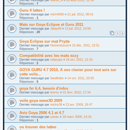
Réponses :
7
Guru 4 lattes !
Dernier message par
mich4000
«
21 juil. 2012, 08:41
Réponses :
1
Mats sur Goya Eclipse et Guru 2011
Dernier message par
Jibay69
«
13 juil. 2012, 10:00
Réponses :
20
1
2
Goya Eclipse sur mat Pryde
Dernier message par
Homerdusud
«
15 déc. 2011, 15:51
Réponses :
7
Compatibilité avec les mats ezzy
Dernier message par
ralaoups
«
16 oct. 2011, 21:16
Réponses :
2
GOYA GURU 4.7 2010, A vos clavier pour tout avis sur
cette voile...
Dernier message par
Swellrider
«
14 oct. 2011, 20:55
Réponses :
5
goya fxr 6,4, besoin d'infos
Dernier message par
tenroc
«
01 févr. 2010, 17:34
voile goya wave3D 2009
Dernier message par
micke38
«
13 avr. 2009, 16:47
Avis Goya 2006 4.1 et 4.7
Dernier message par
yanax
«
18 mars 2009, 14:16
Réponses :
1
ou trouver des lattes