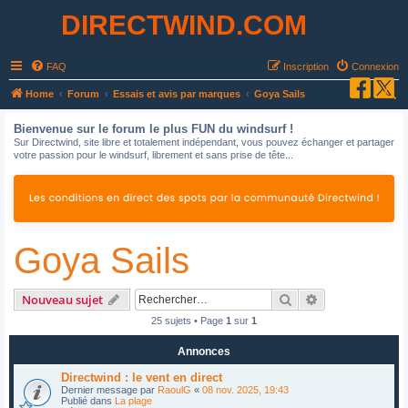
DIRECTWIND.COM
FAQ
Inscription
Connexion
R
Home
Forum
Essais et avis par marques
Goya Sails
e
Bienvenue sur le forum le plus FUN du windsurf !
c
Sur Directwind, site libre et totalement indépendant, vous pouvez échanger et partager
votre passion pour le windsurf, librement et sans prise de tête...
h
e
r
c
Goya Sails
h
e
r
Rechercher
Recherche avan
Nouveau sujet
25 sujets • Page
1
sur
1
Annonces
Directwind : le vent en direct
Dernier message par
RaoulG
«
08 nov. 2025, 19:43
Publié dans
La plage