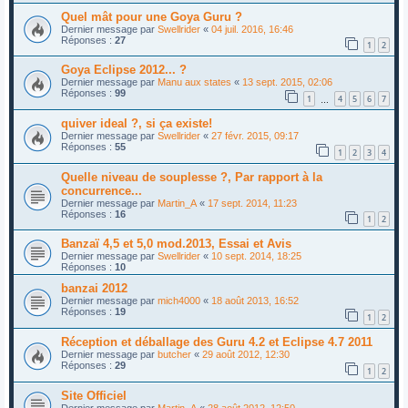
Quel mât pour une Goya Guru ?
Dernier message par
Swellrider
«
04 juil. 2016, 16:46
Réponses :
27
1
2
Goya Eclipse 2012... ?
Dernier message par
Manu aux states
«
13 sept. 2015, 02:06
Réponses :
99
1
4
5
6
7
…
quiver ideal ?, si ça existe!
Dernier message par
Swellrider
«
27 févr. 2015, 09:17
Réponses :
55
1
2
3
4
Quelle niveau de souplesse ?, Par rapport à la
concurrence...
Dernier message par
Martin_A
«
17 sept. 2014, 11:23
Réponses :
16
1
2
Banzaï 4,5 et 5,0 mod.2013, Essai et Avis
Dernier message par
Swellrider
«
10 sept. 2014, 18:25
Réponses :
10
banzai 2012
Dernier message par
mich4000
«
18 août 2013, 16:52
Réponses :
19
1
2
Réception et déballage des Guru 4.2 et Eclipse 4.7 2011
Dernier message par
butcher
«
29 août 2012, 12:30
Réponses :
29
1
2
Site Officiel
Dernier message par
Martin_A
«
28 août 2012, 12:50