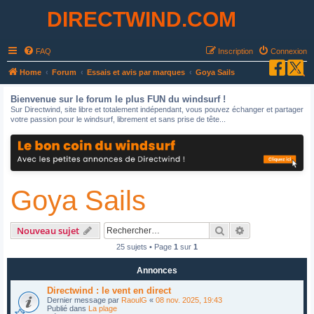
DIRECTWIND.COM
FAQ
Inscription
Connexion
R
Home
Forum
Essais et avis par marques
Goya Sails
e
Bienvenue sur le forum le plus FUN du windsurf !
c
Sur Directwind, site libre et totalement indépendant, vous pouvez échanger et partager
votre passion pour le windsurf, librement et sans prise de tête...
h
e
r
c
Goya Sails
h
e
r
Rechercher
Recherche avan
Nouveau sujet
25 sujets • Page
1
sur
1
Annonces
Directwind : le vent en direct
Dernier message par
RaoulG
«
08 nov. 2025, 19:43
Publié dans
La plage