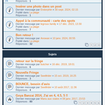
Réponses :
1
Insérer une photo dans un post
Dernier message par
Endorphin
«
30 sept. 2024, 02:15
Publié dans
La plage
Réponses :
1
Appel à la communauté : carte des spots
Dernier message par
legroux.family
«
17 déc. 2023, 13:30
Publié dans
La plage
Réponses :
7
Bon retour !
Dernier message par
Anowan
«
10 janv. 2024, 00:55
Publié dans
La plage
Réponses :
32
1
2
3
Sujets
retour sur la fringe
Dernier message par
butcher
«
16 déc. 2019, 18:01
Réponses :
6
Nouvelle Fringe
Dernier message par
Swellrider
«
15 oct. 2019, 16:25
Réponses :
3
BOUNCE, besoin d'avis
Dernier message par
Swellrider
«
10 août 2017, 11:36
Réponses :
4
Goya Banzai 2014, J'ai en 4, 4.5, 5 !!
Dernier message par
Manu aux states
«
08 janv. 2017, 23:53
Réponses :
80
1
2
3
4
5
6