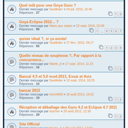
Quel mât pour une Goya Guru ?
Dernier message par
Swellrider
«
04 juil. 2016, 16:46
Réponses :
27
1
2
Goya Eclipse 2012... ?
Dernier message par
Manu aux states
«
13 sept. 2015, 02:06
Réponses :
99
1
4
5
6
7
…
quiver ideal ?, si ça existe!
Dernier message par
Swellrider
«
27 févr. 2015, 09:17
Réponses :
55
1
2
3
4
Quelle niveau de souplesse ?, Par rapport à la
concurrence...
Dernier message par
Martin_A
«
17 sept. 2014, 11:23
Réponses :
16
1
2
Banzaï 4,5 et 5,0 mod.2013, Essai et Avis
Dernier message par
Swellrider
«
10 sept. 2014, 18:25
Réponses :
10
banzai 2012
Dernier message par
mich4000
«
18 août 2013, 16:52
Réponses :
19
1
2
Réception et déballage des Guru 4.2 et Eclipse 4.7 2011
Dernier message par
butcher
«
29 août 2012, 12:30
Réponses :
29
1
2
Site Officiel
Dernier message par
Martin_A
«
28 août 2012, 12:50