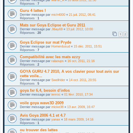
Réponses :
7
Guru 4 lattes !
Dernier message par
mich4000
«
21 juil. 2012, 08:41
Réponses :
1
Mats sur Goya Eclipse et Guru 2011
Dernier message par
Jibay69
«
13 juil. 2012, 10:00
Réponses :
20
1
2
Goya Eclipse sur mat Pryde
Dernier message par
Homerdusud
«
15 déc. 2011, 15:51
Réponses :
7
Compatibilité avec les mats ezzy
Dernier message par
ralaoups
«
16 oct. 2011, 21:16
Réponses :
2
GOYA GURU 4.7 2010, A vos clavier pour tout avis sur
cette voile...
Dernier message par
Swellrider
«
14 oct. 2011, 20:55
Réponses :
5
goya fxr 6,4, besoin d'infos
Dernier message par
tenroc
«
01 févr. 2010, 17:34
voile goya wave3D 2009
Dernier message par
micke38
«
13 avr. 2009, 16:47
Avis Goya 2006 4.1 et 4.7
Dernier message par
yanax
«
18 mars 2009, 14:16
Réponses :
1
ou trouver des lattes