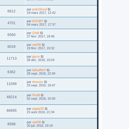
par
polo29sud
6612
19 mars 2017, 12:42
par
KOUBY
4701
04 mars 2017, 17:37
par
GloB
6560
27 févr. 2017, 18:46
par
stef38
6018
19 févr. 2017, 19:32
par
jayce
11713
28 déc. 2016, 15:04
par
fafouffle!!!
6362
28 sept. 2016, 22:40
par
timouss
11048
23 sept. 2016, 19:47
par
Poulif
49214
02 sept. 2016, 15:00
par
plapla35
66695
23 août 2016, 21:34
par
stef38
8588
20 juil. 2016, 19:19