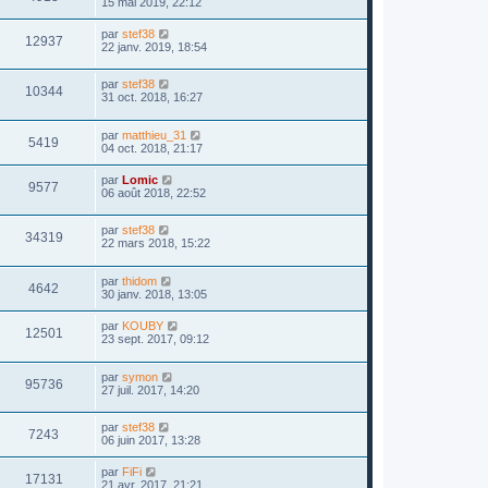
15 mai 2019, 22:12
par
stef38
12937
22 janv. 2019, 18:54
par
stef38
10344
31 oct. 2018, 16:27
par
matthieu_31
5419
04 oct. 2018, 21:17
par
Lomic
9577
06 août 2018, 22:52
par
stef38
34319
22 mars 2018, 15:22
par
thidom
4642
30 janv. 2018, 13:05
par
KOUBY
12501
23 sept. 2017, 09:12
par
symon
95736
27 juil. 2017, 14:20
par
stef38
7243
06 juin 2017, 13:28
par
FiFi
17131
21 avr. 2017, 21:21