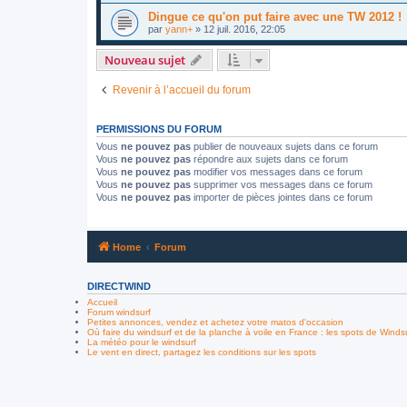
Dingue ce qu'on put faire avec une TW 2012 !
par
yann+
»
12 juil. 2016, 22:05
Nouveau sujet
Revenir à l’accueil du forum
PERMISSIONS DU FORUM
Vous
ne pouvez pas
publier de nouveaux sujets dans ce forum
Vous
ne pouvez pas
répondre aux sujets dans ce forum
Vous
ne pouvez pas
modifier vos messages dans ce forum
Vous
ne pouvez pas
supprimer vos messages dans ce forum
Vous
ne pouvez pas
importer de pièces jointes dans ce forum
Home
Forum
DIRECTWIND
Accueil
Forum windsurf
Petites annonces, vendez et achetez votre matos d'occasion
Où faire du windsurf et de la planche à voile en France : les spots de Winds
La météo pour le windsurf
Le vent en direct, partagez les conditions sur les spots