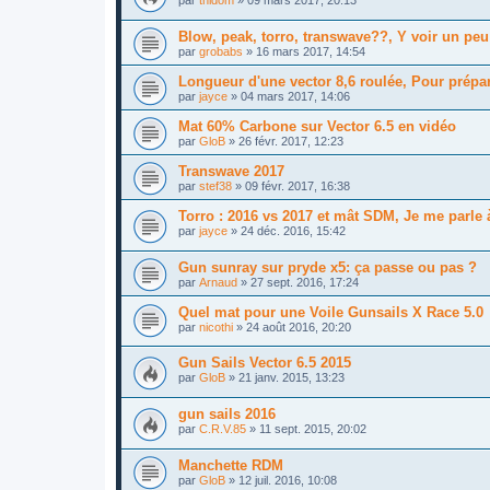
par
thidom
»
09 mars 2017, 20:13
Blow, peak, torro, transwave??, Y voir un peu p
par
grobabs
»
16 mars 2017, 14:54
Longueur d'une vector 8,6 roulée, Pour prép
par
jayce
»
04 mars 2017, 14:06
Mat 60% Carbone sur Vector 6.5 en vidéo
par
GloB
»
26 févr. 2017, 12:23
Transwave 2017
par
stef38
»
09 févr. 2017, 16:38
Torro : 2016 vs 2017 et mât SDM, Je me parle 
par
jayce
»
24 déc. 2016, 15:42
Gun sunray sur pryde x5: ça passe ou pas ?
par
Arnaud
»
27 sept. 2016, 17:24
Quel mat pour une Voile Gunsails X Race 5.0
par
nicothi
»
24 août 2016, 20:20
Gun Sails Vector 6.5 2015
par
GloB
»
21 janv. 2015, 13:23
gun sails 2016
par
C.R.V.85
»
11 sept. 2015, 20:02
Manchette RDM
par
GloB
»
12 juil. 2016, 10:08