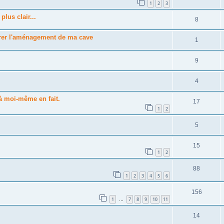
1
2
3
lus clair...
8
arer l'aménagement de ma cave
1
9
4
à moi-même en fait.
17
1
2
5
15
1
2
88
1
2
3
4
5
6
156
1
7
8
9
10
11
…
14