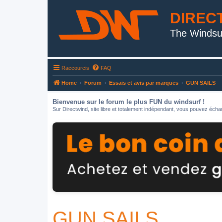
DIREC
The Windsu
Raccourcis
FAQ
Home
Forum
Essais et avis par marques
GUN SAILS
Bienvenue sur le forum le plus FUN du windsurf !
Sur Directwind, site libre et totalement indépendant, vous pouvez échan
GUN SAILS