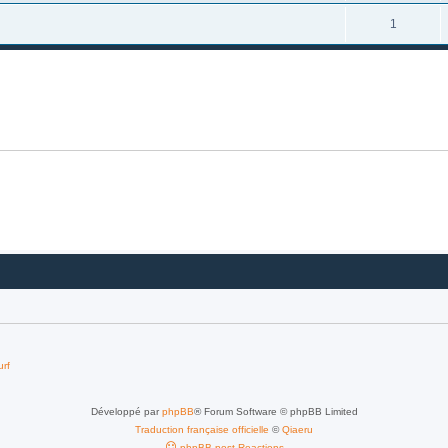
1
urf
Développé par
phpBB
® Forum Software © phpBB Limited
Traduction française officielle
©
Qiaeru
phpBB post Reactions