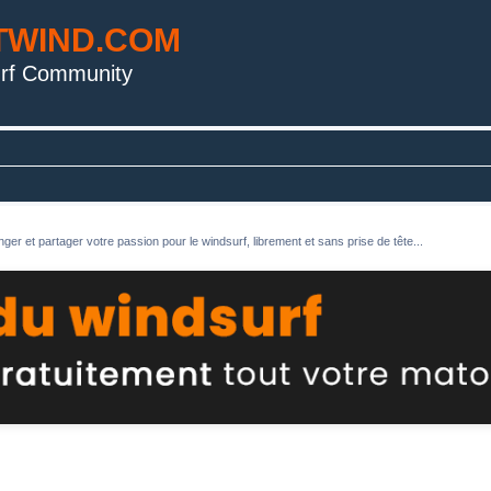
TWIND.COM
rf Community
ger et partager votre passion pour le windsurf, librement et sans prise de tête...