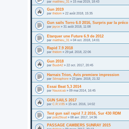
par
matthieu_31
»
15 mai 2019, 18:43
Gun 2019
par
thidom
»
22 août 2018, 15:35
Gun sails Torro 6.0 2016, Surpris par la préc
par
jayce
»
31 août 2018, 11:08
Etarquer une Future 6.9 de 2012
par
matthieu_31
»
04 oct. 2018, 14:01
Rapid 7.9 2018
par
thidom
»
29 juil. 2018, 22:06
Gun 2018
par
Buub42
»
22 oct. 2017, 20:45
Harnais Trion, Avis premiere impression
par
Sémaphore
»
23 janv. 2018, 21:32
Essai Beat 5,3 2014
par
Nausicaä
»
09 mai 2014, 16:45
GUN SAILS 2017
par
C.R.V.85
»
15 oct. 2016, 14:02
Test gun sail rapid 7.2 2016, Sur 430 RDM
par
polo29sud
»
08 avr. 2017, 14:36
PASSAGE CAMBERS SUNRAY 2015