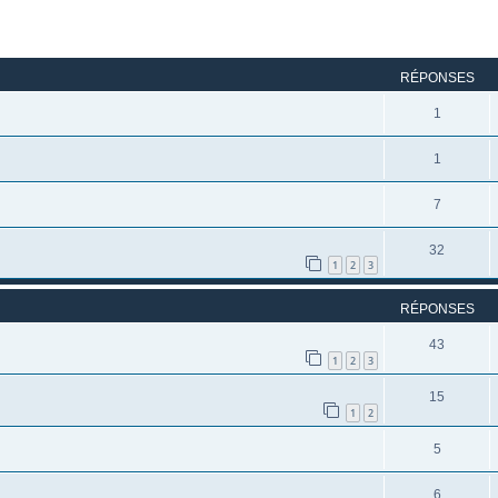
rcher
echerche avancée
RÉPONSES
1
1
7
32
1
2
3
RÉPONSES
43
1
2
3
15
1
2
5
6