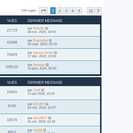
Page
1
sur
22
1
2
3
4
5
22
Suivant
549 sujets
…
VUES
DERNIER MESSAGE
par
RaoulG
21719
08 nov. 2025, 19:43
par
Endorphin
43598
30 sept. 2024, 02:15
par
legroux.family
76929
17 déc. 2023, 13:30
par
Anowan
348120
10 janv. 2024, 00:55
VUES
DERNIER MESSAGE
par
GloB
16650
14 juin 2020, 10:24
par
KOUBY
9240
04 nov. 2019, 10:07
par
fafouffle!!!
19376
31 oct. 2019, 12:42
par
stef38
4913