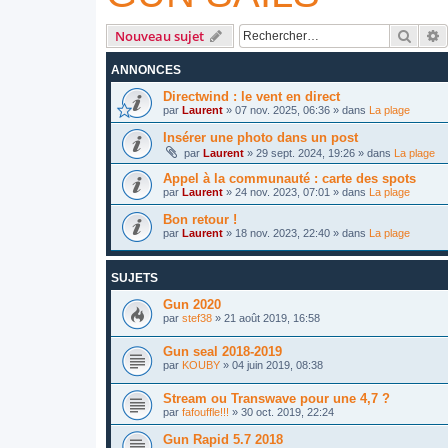
Reche
R
Nouveau sujet
ANNONCES
Directwind : le vent en direct
par
Laurent
»
07 nov. 2025, 06:36
» dans
La plage
Insérer une photo dans un post
par
Laurent
»
29 sept. 2024, 19:26
» dans
La plage
Appel à la communauté : carte des spots
par
Laurent
»
24 nov. 2023, 07:01
» dans
La plage
Bon retour !
par
Laurent
»
18 nov. 2023, 22:40
» dans
La plage
SUJETS
Gun 2020
par
stef38
»
21 août 2019, 16:58
Gun seal 2018-2019
par
KOUBY
»
04 juin 2019, 08:38
Stream ou Transwave pour une 4,7 ?
par
fafouffle!!!
»
30 oct. 2019, 22:24
Gun Rapid 5.7 2018