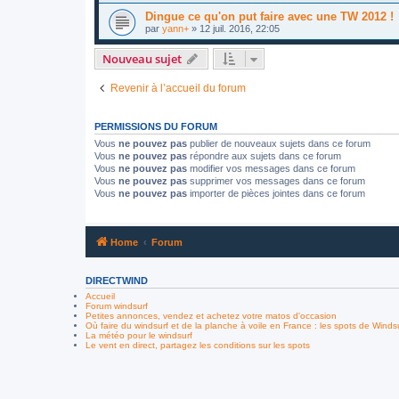
Dingue ce qu'on put faire avec une TW 2012 !
par
yann+
»
12 juil. 2016, 22:05
Nouveau sujet
Revenir à l’accueil du forum
PERMISSIONS DU FORUM
Vous
ne pouvez pas
publier de nouveaux sujets dans ce forum
Vous
ne pouvez pas
répondre aux sujets dans ce forum
Vous
ne pouvez pas
modifier vos messages dans ce forum
Vous
ne pouvez pas
supprimer vos messages dans ce forum
Vous
ne pouvez pas
importer de pièces jointes dans ce forum
Home
Forum
DIRECTWIND
Accueil
Forum windsurf
Petites annonces, vendez et achetez votre matos d'occasion
Où faire du windsurf et de la planche à voile en France : les spots de Winds
La météo pour le windsurf
Le vent en direct, partagez les conditions sur les spots