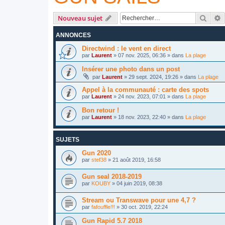
Reche
R
Nouveau sujet
ANNONCES
Directwind : le vent en direct
par
Laurent
»
07 nov. 2025, 06:36
» dans
La plage
Insérer une photo dans un post
par
Laurent
»
29 sept. 2024, 19:26
» dans
La plage
Appel à la communauté : carte des spots
par
Laurent
»
24 nov. 2023, 07:01
» dans
La plage
Bon retour !
par
Laurent
»
18 nov. 2023, 22:40
» dans
La plage
SUJETS
Gun 2020
par
stef38
»
21 août 2019, 16:58
Gun seal 2018-2019
par
KOUBY
»
04 juin 2019, 08:38
Stream ou Transwave pour une 4,7 ?
par
fafouffle!!!
»
30 oct. 2019, 22:24
Gun Rapid 5.7 2018