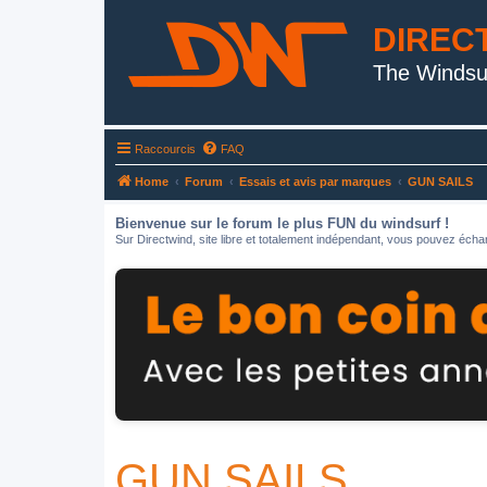
DIREC
The Windsu
Raccourcis
FAQ
Home
Forum
Essais et avis par marques
GUN SAILS
Bienvenue sur le forum le plus FUN du windsurf !
Sur Directwind, site libre et totalement indépendant, vous pouvez échan
GUN SAILS