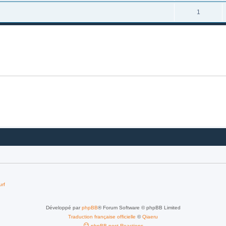
1
urf
Développé par
phpBB
® Forum Software © phpBB Limited
Traduction française officielle
©
Qiaeru
phpBB post Reactions