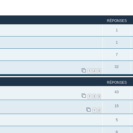
rcher
echerche avancée
RÉPONSES
1
1
7
32
1
2
3
RÉPONSES
43
1
2
3
15
1
2
5
6