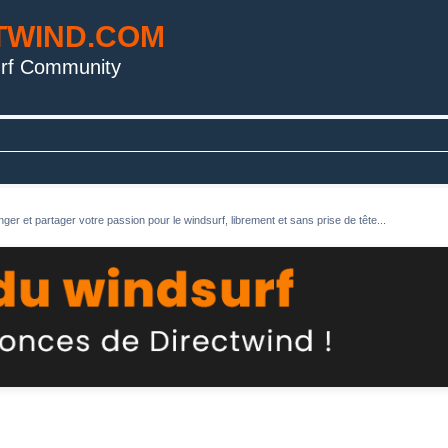
TWIND.COM
rf Community
ger et partager votre passion pour le windsurf, librement et sans prise de tête...