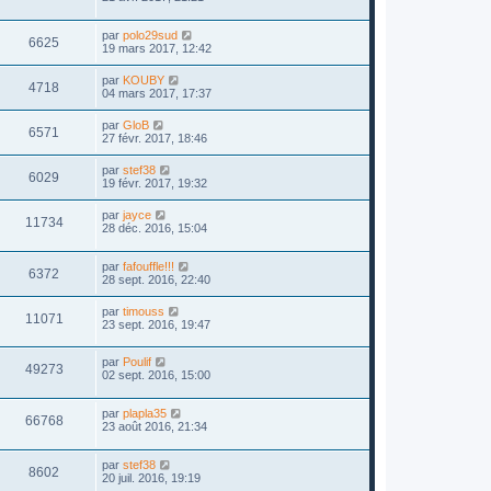
par
polo29sud
6625
19 mars 2017, 12:42
par
KOUBY
4718
04 mars 2017, 17:37
par
GloB
6571
27 févr. 2017, 18:46
par
stef38
6029
19 févr. 2017, 19:32
par
jayce
11734
28 déc. 2016, 15:04
par
fafouffle!!!
6372
28 sept. 2016, 22:40
par
timouss
11071
23 sept. 2016, 19:47
par
Poulif
49273
02 sept. 2016, 15:00
par
plapla35
66768
23 août 2016, 21:34
par
stef38
8602
20 juil. 2016, 19:19