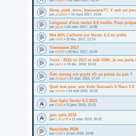
par
thidom
»
09 mars 2017, 20:13
Blow, peak, torro, transwave??, Y voir un peu p
par
grobabs
»
16 mars 2017, 14:54
Longueur d'une vector 8,6 roulée, Pour prép
par
jayce
»
04 mars 2017, 14:06
Mat 60% Carbone sur Vector 6.5 en vidéo
par
GloB
»
26 févr. 2017, 12:23
Transwave 2017
par
stef38
»
09 févr. 2017, 16:38
Torro : 2016 vs 2017 et mât SDM, Je me parle 
par
jayce
»
24 déc. 2016, 15:42
Gun sunray sur pryde x5: ça passe ou pas ?
par
Arnaud
»
27 sept. 2016, 17:24
Quel mat pour une Voile Gunsails X Race 5.0
par
nicothi
»
24 août 2016, 20:20
Gun Sails Vector 6.5 2015
par
GloB
»
21 janv. 2015, 13:23
gun sails 2016
par
C.R.V.85
»
11 sept. 2015, 20:02
Manchette RDM
par
GloB
»
12 juil. 2016, 10:08