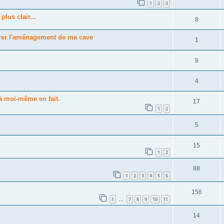
1
2
3
lus clair...
8
arer l'aménagement de ma cave
1
9
4
à moi-même en fait.
17
1
2
5
15
1
2
88
1
2
3
4
5
6
156
1
7
8
9
10
11
…
14