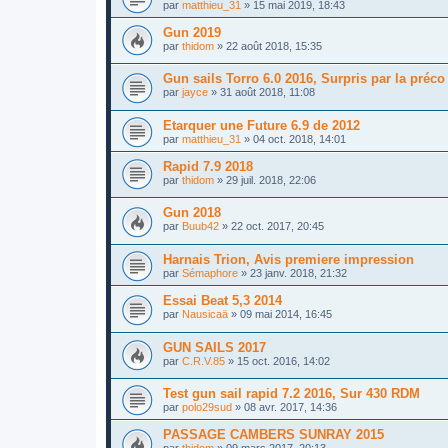
par
matthieu_31
»
15 mai 2019, 18:43
Gun 2019
par
thidom
»
22 août 2018, 15:35
Gun sails Torro 6.0 2016, Surpris par la préc
par
jayce
»
31 août 2018, 11:08
Etarquer une Future 6.9 de 2012
par
matthieu_31
»
04 oct. 2018, 14:01
Rapid 7.9 2018
par
thidom
»
29 juil. 2018, 22:06
Gun 2018
par
Buub42
»
22 oct. 2017, 20:45
Harnais Trion, Avis premiere impression
par
Sémaphore
»
23 janv. 2018, 21:32
Essai Beat 5,3 2014
par
Nausicaä
»
09 mai 2014, 16:45
GUN SAILS 2017
par
C.R.V.85
»
15 oct. 2016, 14:02
Test gun sail rapid 7.2 2016, Sur 430 RDM
par
polo29sud
»
08 avr. 2017, 14:36
PASSAGE CAMBERS SUNRAY 2015