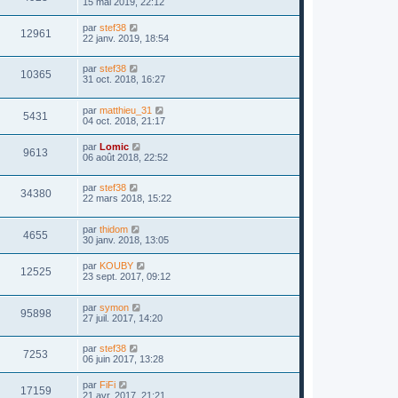
15 mai 2019, 22:12
par
stef38
12961
22 janv. 2019, 18:54
par
stef38
10365
31 oct. 2018, 16:27
par
matthieu_31
5431
04 oct. 2018, 21:17
par
Lomic
9613
06 août 2018, 22:52
par
stef38
34380
22 mars 2018, 15:22
par
thidom
4655
30 janv. 2018, 13:05
par
KOUBY
12525
23 sept. 2017, 09:12
par
symon
95898
27 juil. 2017, 14:20
par
stef38
7253
06 juin 2017, 13:28
par
FiFi
17159
21 avr. 2017, 21:21