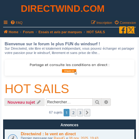
DIRECTWIND.COM
FAQ
Inscription
Connexion
R
Home
Forum
Essais et avis par marques
HOT SAILS
e
Bienvenue sur le forum le plus FUN du windsurf !
c
Sur Directwind, site libre et totalement indépendant, vous pouvez échanger et partager
votre passion pour le windsurf, librement et sans prise de tête...
h
e
r
c
HOT SAILS
h
e
r
Rechercher
Recherche avan
Nouveau sujet
1
2
3
Suivant
67 sujets
Annonces
Directwind : le vent en direct
Dernier message par
RaoulG
«
08 nov. 2025, 19:43