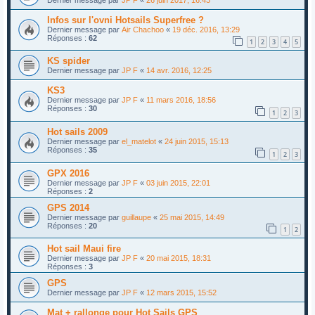
Infos sur l'ovni Hotsails Superfree ?
Dernier message par
Air Chachoo
«
19 déc. 2016, 13:29
Réponses :
62
1
2
3
4
5
KS spider
Dernier message par
JP F
«
14 avr. 2016, 12:25
KS3
Dernier message par
JP F
«
11 mars 2016, 18:56
Réponses :
30
1
2
3
Hot sails 2009
Dernier message par
el_matelot
«
24 juin 2015, 15:13
Réponses :
35
1
2
3
GPX 2016
Dernier message par
JP F
«
03 juin 2015, 22:01
Réponses :
2
GPS 2014
Dernier message par
guillaupe
«
25 mai 2015, 14:49
Réponses :
20
1
2
Hot sail Maui fire
Dernier message par
JP F
«
20 mai 2015, 18:31
Réponses :
3
GPS
Dernier message par
JP F
«
12 mars 2015, 15:52
Mat + rallonge pour Hot Sails GPS