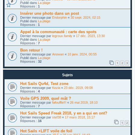
Publié dans
La plage
Réponses :
1
Insérer une photo dans un post
Dernier message par
Endorphin
«
30 sept. 2024, 02:15
Publié dans
La plage
Réponses :
1
Appel à la communauté : carte des spots
Dernier message par
legroux.family
«
17 déc. 2023, 13:30
Publié dans
La plage
Réponses :
7
Bon retour !
Dernier message par
Anowan
«
10 janv. 2024, 00:55
Publié dans
La plage
Réponses :
32
1
2
3
Sujets
Hot Sails Qu4d, Test zone
Dernier message par
Kezia
«
23 déc. 2019, 09:08
Réponses :
4
Voile GPS 2009, quel mât ?
Dernier message par
fafouffle!!!
«
26 mai 2019, 18:10
Réponses :
7
Hot Sails Speed Freak 2018, y en a qui en ont?
Dernier message par
stef38
«
17 mars 2018, 15:17
Réponses :
16
1
2
Hot Sails +LIFT voile de foil
Dernier message par
JP F
«
26 juin 2017, 16:43