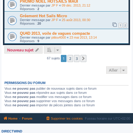
PROMO NOEL HOTSAILS MAUI
Dernier message par
JP F
«
09 déc. 2013, 21:12
Réponses :
2
Gréement Hot Sails Micro
Dernier message par
JP F
«
25 août 2013, 00:30
Réponses :
20
1
2
QU4D 2013, voile de vagues compacte
Dernier message par
ptilou4000
«
23 mai 2013, 13:14
Réponses :
9
Nouveau sujet
1
2
3
Suivant
67 sujets
Aller
PERMISSIONS DU FORUM
Vous
ne pouvez pas
publier de nouveaux sujets dans ce forum
Vous
ne pouvez pas
répondre aux sujets dans ce forum
Vous
ne pouvez pas
modifier vos messages dans ce forum
Vous
ne pouvez pas
supprimer vos messages dans ce forum
Vous
ne pouvez pas
importer de pièces jointes dans ce forum
Home
Forum
Supprimer les cookies
Fuseau horaire sur
UTC+02:00
DIRECTWIND