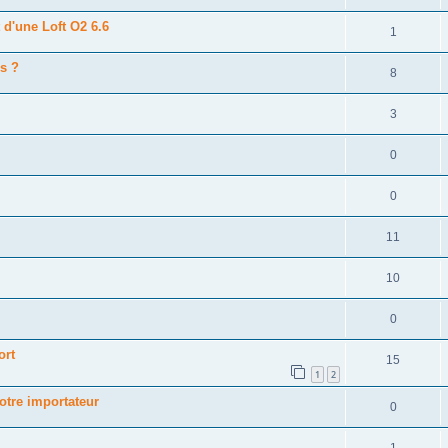
d'une Loft O2 6.6
1
s ?
8
3
0
0
11
10
0
ort
15
1
2
votre importateur
0
1