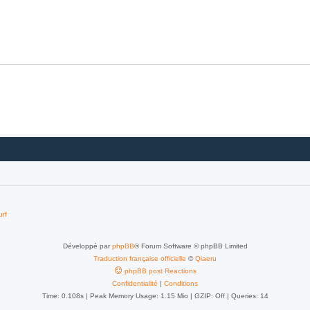
urf
Développé par
phpBB
® Forum Software © phpBB Limited
Traduction française officielle
©
Qiaeru
phpBB post Reactions
Confidentialité
|
Conditions
Time: 0.108s
| Peak Memory Usage: 1.15 Mio | GZIP: Off |
Queries: 14