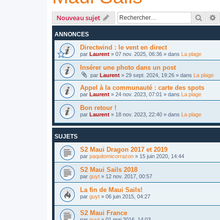
Reche
R
Nouveau sujet
ANNONCES
Directwind : le vent en direct
par
Laurent
»
07 nov. 2025, 06:36
» dans
La plage
Insérer une photo dans un post
par
Laurent
»
29 sept. 2024, 19:26
» dans
La plage
Appel à la communauté : carte des spots
par
Laurent
»
24 nov. 2023, 07:01
» dans
La plage
Bon retour !
par
Laurent
»
18 nov. 2023, 22:40
» dans
La plage
SUJETS
S2 Maui Dragon 2017 et 2019
par
paquitomicorrazon
»
15 juin 2020, 14:44
S2 Maui Sails 2018
par
guyt
»
12 nov. 2017, 00:57
La fin de Maui Sails!
par
guyt
»
06 juin 2015, 04:27
S2 Maui France
par
guyt
»
01 mai 2016, 14:03