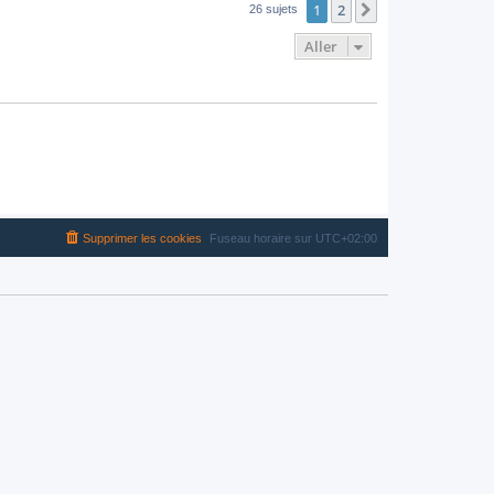
1
2
Suivant
26 sujets
Aller
Supprimer les cookies
Fuseau horaire sur
UTC+02:00