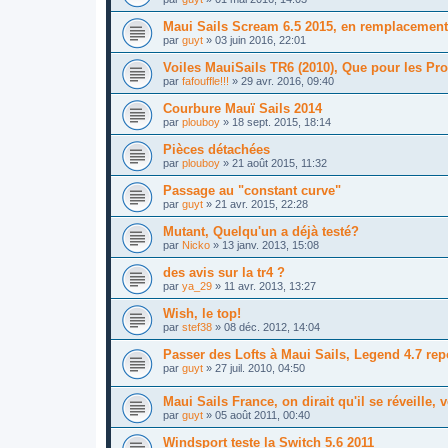
Maui Sails Scream 6.5 2015, en remplacement 
par
guyt
»
03 juin 2016, 22:01
Voiles MauiSails TR6 (2010), Que pour les Pro
par
fafouffle!!!
»
29 avr. 2016, 09:40
Courbure Mauï Sails 2014
par
plouboy
»
18 sept. 2015, 18:14
Pièces détachées
par
plouboy
»
21 août 2015, 11:32
Passage au "constant curve"
par
guyt
»
21 avr. 2015, 22:28
Mutant, Quelqu'un a déjà testé?
par
Nicko
»
13 janv. 2013, 15:08
des avis sur la tr4 ?
par
ya_29
»
11 avr. 2013, 13:27
Wish, le top!
par
stef38
»
08 déc. 2012, 14:04
Passer des Lofts à Maui Sails, Legend 4.7 rep
par
guyt
»
27 juil. 2010, 04:50
Maui Sails France, on dirait qu'il se réveille, 
par
guyt
»
05 août 2011, 00:40
Windsport teste la Switch 5.6 2011