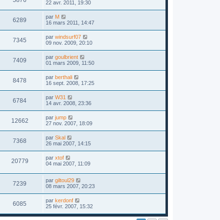
22 avr. 2011, 19:30
par
M
6289
16 mars 2011, 14:47
par
windsurf07
7345
09 nov. 2009, 20:10
par
goulbrient
7409
01 mars 2009, 11:50
par
berthali
8478
16 sept. 2008, 17:25
par
W31
6784
14 avr. 2008, 23:36
par
jump
12662
27 nov. 2007, 18:09
par
Skal
7368
26 mai 2007, 14:15
par
xtof
20779
04 mai 2007, 11:09
par
giltoul29
7239
08 mars 2007, 20:23
par
kerdonf
6085
25 févr. 2007, 15:32