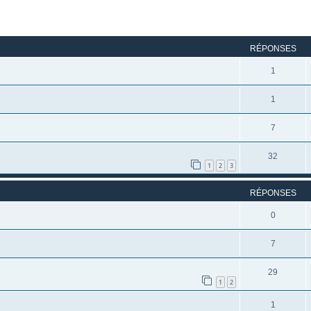
rcher
echerche avancée
RÉPONSES
1
1
7
32
1
2
3
RÉPONSES
0
7
29
1
2
1