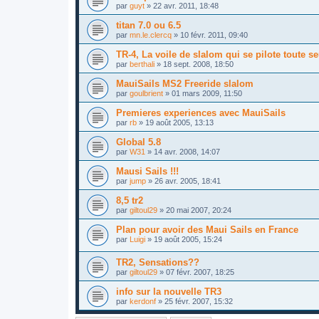
par
guyt
»
22 avr. 2011, 18:48
titan 7.0 ou 6.5
par
mn.le.clercq
»
10 févr. 2011, 09:40
TR-4, La voile de slalom qui se pilote toute se
par
berthali
»
18 sept. 2008, 18:50
MauiSails MS2 Freeride slalom
par
goulbrient
»
01 mars 2009, 11:50
Premieres experiences avec MauiSails
par
rb
»
19 août 2005, 13:13
Global 5.8
par
W31
»
14 avr. 2008, 14:07
Mausi Sails !!!
par
jump
»
26 avr. 2005, 18:41
8,5 tr2
par
giltoul29
»
20 mai 2007, 20:24
Plan pour avoir des Maui Sails en France
par
Luigi
»
19 août 2005, 15:24
TR2, Sensations??
par
giltoul29
»
07 févr. 2007, 18:25
info sur la nouvelle TR3
par
kerdonf
»
25 févr. 2007, 15:32