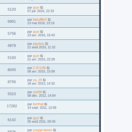
par
guyt
5120
07 juil. 2016, 22:33
par
fafouffle!!!
6901
23 mai 2016, 23:16
par
guyt
5756
23 avr. 2016, 16:43
par
plouboy
4878
21 août 2015, 11:32
par
guyt
5193
21 avr. 2015, 22:28
par
C.R.V.85
8045
08 avr. 2015, 15:08
par
ya_29
8756
18 avr. 2013, 14:32
par
stef38
5523
08 déc. 2012, 14:04
par
berthali
17282
14 sept. 2011, 12:09
par
guyt
6142
05 août 2011, 00:40
par
youppi.danes
5876