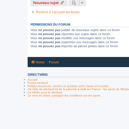
Nouveau sujet
Revenir à l’accueil du forum
PERMISSIONS DU FORUM
Vous
ne pouvez pas
publier de nouveaux sujets dans ce forum
Vous
ne pouvez pas
répondre aux sujets dans ce forum
Vous
ne pouvez pas
modifier vos messages dans ce forum
Vous
ne pouvez pas
supprimer vos messages dans ce forum
Vous
ne pouvez pas
importer de pièces jointes dans ce forum
Home
Forum
DIRECTWIND
Accueil
Forum windsurf
Petites annonces, vendez et achetez votre matos d'occasion
Où faire du windsurf et de la planche à voile en France : les spots de Winds
La météo pour le windsurf
Le vent en direct, partagez les conditions sur les spots