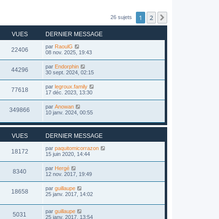
1
2
Suivant
26 sujets
VUES
DERNIER MESSAGE
par
RaoulG
22406
08 nov. 2025, 19:43
par
Endorphin
44296
30 sept. 2024, 02:15
par
legroux.family
77618
17 déc. 2023, 13:30
par
Anowan
349866
10 janv. 2024, 00:55
VUES
DERNIER MESSAGE
par
paquitomicorrazon
18172
15 juin 2020, 14:44
par
Hergé
8340
12 nov. 2017, 19:49
par
guillaupe
18658
25 janv. 2017, 14:02
par
guillaupe
5031
25 janv. 2017, 13:54