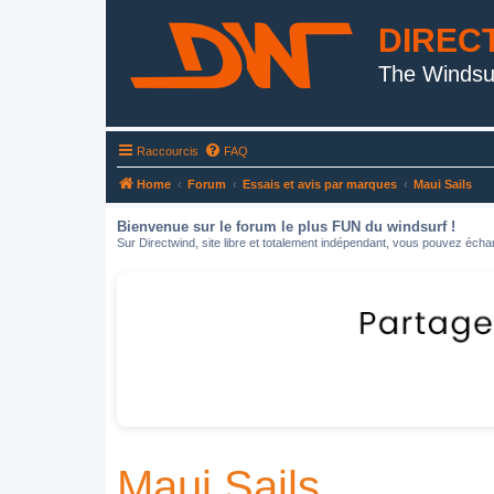
DIREC
The Windsu
Raccourcis
FAQ
Home
Forum
Essais et avis par marques
Maui Sails
Bienvenue sur le forum le plus FUN du windsurf !
Sur Directwind, site libre et totalement indépendant, vous pouvez échan
Maui Sails