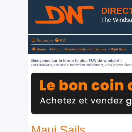
DIREC
The Windsu
Raccourcis
FAQ
Home
Forum
Essais et avis par marques
Maui Sails
Bienvenue sur le forum le plus FUN du windsurf !
Sur Directwind, site libre et totalement indépendant, vous pouvez échan
Maui Sails