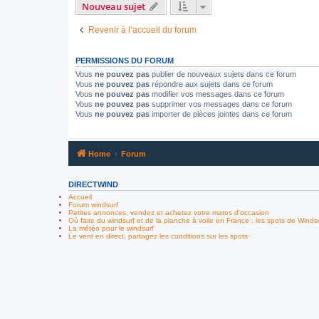
Nouveau sujet
Revenir à l’accueil du forum
PERMISSIONS DU FORUM
Vous
ne pouvez pas
publier de nouveaux sujets dans ce forum
Vous
ne pouvez pas
répondre aux sujets dans ce forum
Vous
ne pouvez pas
modifier vos messages dans ce forum
Vous
ne pouvez pas
supprimer vos messages dans ce forum
Vous
ne pouvez pas
importer de pièces jointes dans ce forum
Home
Forum
DIRECTWIND
Accueil
Forum windsurf
Petites annonces, vendez et achetez votre matos d'occasion
Où faire du windsurf et de la planche à voile en France : les spots de Winds
La météo pour le windsurf
Le vent en direct, partagez les conditions sur les spots