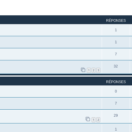
rcher
echerche avancée
RÉPONSES
1
1
7
32
1
2
3
RÉPONSES
0
7
29
1
2
1