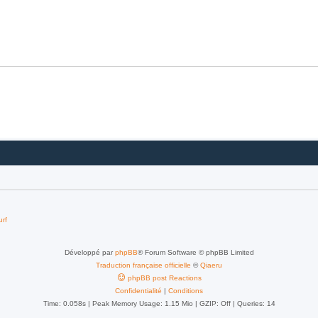
urf
Développé par
phpBB
® Forum Software © phpBB Limited
Traduction française officielle
©
Qiaeru
phpBB post Reactions
Confidentialité
|
Conditions
Time: 0.058s
| Peak Memory Usage: 1.15 Mio | GZIP: Off |
Queries: 14