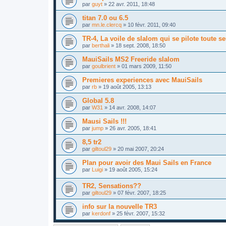
par
guyt
»
22 avr. 2011, 18:48
titan 7.0 ou 6.5
par
mn.le.clercq
»
10 févr. 2011, 09:40
TR-4, La voile de slalom qui se pilote toute se
par
berthali
»
18 sept. 2008, 18:50
MauiSails MS2 Freeride slalom
par
goulbrient
»
01 mars 2009, 11:50
Premieres experiences avec MauiSails
par
rb
»
19 août 2005, 13:13
Global 5.8
par
W31
»
14 avr. 2008, 14:07
Mausi Sails !!!
par
jump
»
26 avr. 2005, 18:41
8,5 tr2
par
giltoul29
»
20 mai 2007, 20:24
Plan pour avoir des Maui Sails en France
par
Luigi
»
19 août 2005, 15:24
TR2, Sensations??
par
giltoul29
»
07 févr. 2007, 18:25
info sur la nouvelle TR3
par
kerdonf
»
25 févr. 2007, 15:32