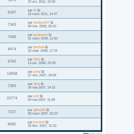
22 avr. 2011, 19:30
par
M
6287
16 mars 2011, 14:47
par
windsurf07
7343
09 nov. 2009, 20:10
par
goulbrient
7406
01 mars 2009, 11:50
par
berthali
8474
16 sept. 2008, 17:25
par
W31
6782
14 avr. 2008, 23:36
par
jump
12658
27 nov. 2007, 18:09
par
Skal
7365
26 mai 2007, 14:15
par
xtof
20774
04 mai 2007, 11:09
par
giltoul29
7237
08 mars 2007, 20:23
par
kerdonf
6082
25 févr. 2007, 15:32