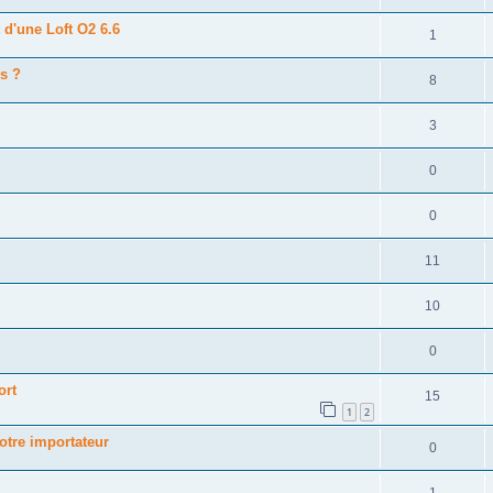
d'une Loft O2 6.6
1
s ?
8
3
0
0
11
10
0
ort
15
1
2
votre importateur
0
1