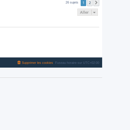
1
2
Suivant
26 sujets
Aller
Supprimer les cookies
Fuseau horaire sur
UTC+02:00