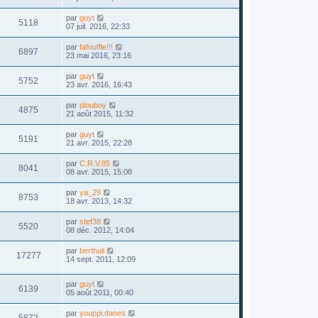
par
guyt
5118
07 juil. 2016, 22:33
par
fafouffle!!!
6897
23 mai 2016, 23:16
par
guyt
5752
23 avr. 2016, 16:43
par
plouboy
4875
21 août 2015, 11:32
par
guyt
5191
21 avr. 2015, 22:28
par
C.R.V.85
8041
08 avr. 2015, 15:08
par
ya_29
8753
18 avr. 2013, 14:32
par
stef38
5520
08 déc. 2012, 14:04
par
berthali
17277
14 sept. 2011, 12:09
par
guyt
6139
05 août 2011, 00:40
par
youppi.danes
5872