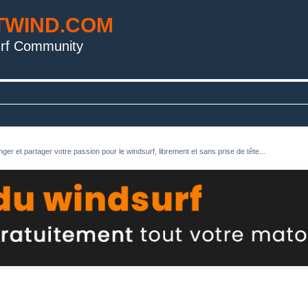
TWIND.COM
rf Community
ger et partager votre passion pour le windsurf, librement et sans prise de tête...