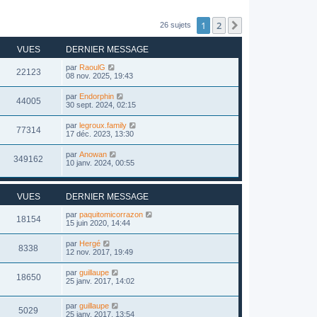
1
2
Suivant
26 sujets
VUES
DERNIER MESSAGE
par
RaoulG
22123
08 nov. 2025, 19:43
par
Endorphin
44005
30 sept. 2024, 02:15
par
legroux.family
77314
17 déc. 2023, 13:30
par
Anowan
349162
10 janv. 2024, 00:55
VUES
DERNIER MESSAGE
par
paquitomicorrazon
18154
15 juin 2020, 14:44
par
Hergé
8338
12 nov. 2017, 19:49
par
guillaupe
18650
25 janv. 2017, 14:02
par
guillaupe
5029
25 janv. 2017, 13:54