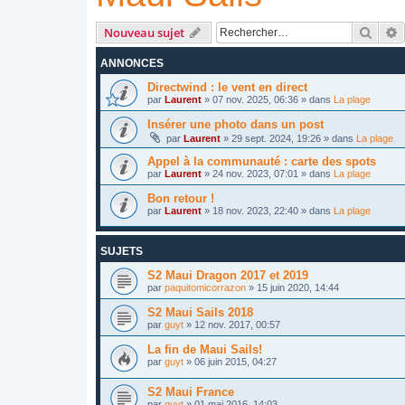
Reche
R
Nouveau sujet
ANNONCES
Directwind : le vent en direct
par
Laurent
»
07 nov. 2025, 06:36
» dans
La plage
Insérer une photo dans un post
par
Laurent
»
29 sept. 2024, 19:26
» dans
La plage
Appel à la communauté : carte des spots
par
Laurent
»
24 nov. 2023, 07:01
» dans
La plage
Bon retour !
par
Laurent
»
18 nov. 2023, 22:40
» dans
La plage
SUJETS
S2 Maui Dragon 2017 et 2019
par
paquitomicorrazon
»
15 juin 2020, 14:44
S2 Maui Sails 2018
par
guyt
»
12 nov. 2017, 00:57
La fin de Maui Sails!
par
guyt
»
06 juin 2015, 04:27
S2 Maui France
par
guyt
»
01 mai 2016, 14:03