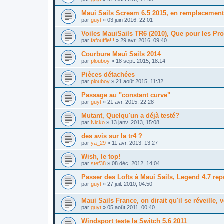
Maui Sails Scream 6.5 2015, en remplacement 
par
guyt
»
03 juin 2016, 22:01
Voiles MauiSails TR6 (2010), Que pour les Pro
par
fafouffle!!!
»
29 avr. 2016, 09:40
Courbure Mauï Sails 2014
par
plouboy
»
18 sept. 2015, 18:14
Pièces détachées
par
plouboy
»
21 août 2015, 11:32
Passage au "constant curve"
par
guyt
»
21 avr. 2015, 22:28
Mutant, Quelqu'un a déjà testé?
par
Nicko
»
13 janv. 2013, 15:08
des avis sur la tr4 ?
par
ya_29
»
11 avr. 2013, 13:27
Wish, le top!
par
stef38
»
08 déc. 2012, 14:04
Passer des Lofts à Maui Sails, Legend 4.7 rep
par
guyt
»
27 juil. 2010, 04:50
Maui Sails France, on dirait qu'il se réveille, 
par
guyt
»
05 août 2011, 00:40
Windsport teste la Switch 5.6 2011