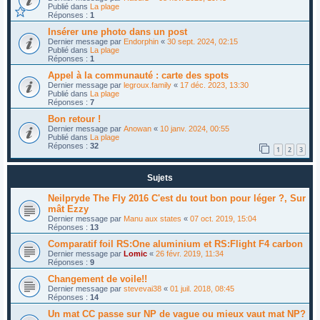
Publié dans
La plage
Réponses :
1
Insérer une photo dans un post
Dernier message par
Endorphin
«
30 sept. 2024, 02:15
Publié dans
La plage
Réponses :
1
Appel à la communauté : carte des spots
Dernier message par
legroux.family
«
17 déc. 2023, 13:30
Publié dans
La plage
Réponses :
7
Bon retour !
Dernier message par
Anowan
«
10 janv. 2024, 00:55
Publié dans
La plage
Réponses :
32
1
2
3
Sujets
Neilpryde The Fly 2016 C'est du tout bon pour léger ?, Sur
mât Ezzy
Dernier message par
Manu aux states
«
07 oct. 2019, 15:04
Réponses :
13
Comparatif foil RS:One aluminium et RS:Flight F4 carbon
Dernier message par
Lomic
«
26 févr. 2019, 11:34
Réponses :
9
Changement de voile!!
Dernier message par
stevevai38
«
01 juil. 2018, 08:45
Réponses :
14
Un mat CC passe sur NP de vague ou mieux vaut mat NP?