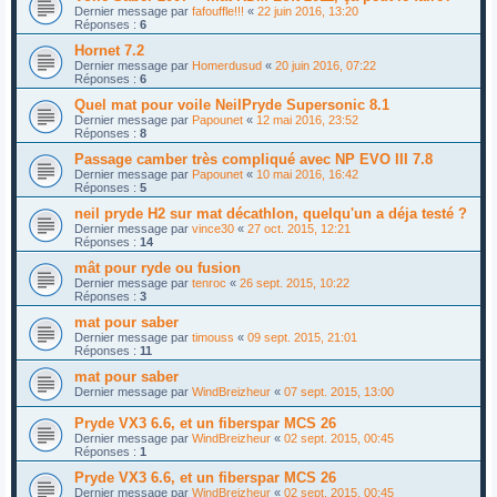
Dernier message par
fafouffle!!!
«
22 juin 2016, 13:20
Réponses :
6
Hornet 7.2
Dernier message par
Homerdusud
«
20 juin 2016, 07:22
Réponses :
6
Quel mat pour voile NeilPryde Supersonic 8.1
Dernier message par
Papounet
«
12 mai 2016, 23:52
Réponses :
8
Passage camber très compliqué avec NP EVO III 7.8
Dernier message par
Papounet
«
10 mai 2016, 16:42
Réponses :
5
neil pryde H2 sur mat décathlon, quelqu'un a déja testé ?
Dernier message par
vince30
«
27 oct. 2015, 12:21
Réponses :
14
mât pour ryde ou fusion
Dernier message par
tenroc
«
26 sept. 2015, 10:22
Réponses :
3
mat pour saber
Dernier message par
timouss
«
09 sept. 2015, 21:01
Réponses :
11
mat pour saber
Dernier message par
WindBreizheur
«
07 sept. 2015, 13:00
Pryde VX3 6.6, et un fiberspar MCS 26
Dernier message par
WindBreizheur
«
02 sept. 2015, 00:45
Réponses :
1
Pryde VX3 6.6, et un fiberspar MCS 26
Dernier message par
WindBreizheur
«
02 sept. 2015, 00:45