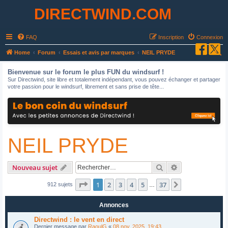
DIRECTWIND.COM
FAQ
Inscription
Connexion
R
Home
Forum
Essais et avis par marques
NEIL PRYDE
e
Bienvenue sur le forum le plus FUN du windsurf !
c
Sur Directwind, site libre et totalement indépendant, vous pouvez échanger et partager
votre passion pour le windsurf, librement et sans prise de tête...
h
e
r
c
NEIL PRYDE
h
e
r
Rechercher
Recherche avan
Nouveau sujet
Page
1
sur
37
1
2
3
4
5
37
Suivant
912 sujets
…
Annonces
Directwind : le vent en direct
Dernier message par
RaoulG
«
08 nov. 2025, 19:43