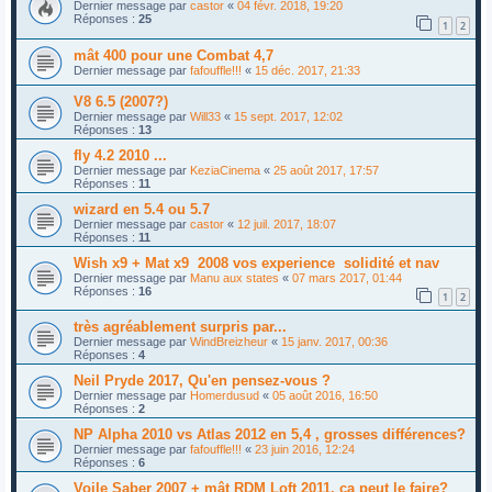
Dernier message par
castor
«
04 févr. 2018, 19:20
Réponses :
25
1
2
mât 400 pour une Combat 4,7
Dernier message par
fafouffle!!!
«
15 déc. 2017, 21:33
V8 6.5 (2007?)
Dernier message par
Will33
«
15 sept. 2017, 12:02
Réponses :
13
fly 4.2 2010 ...
Dernier message par
KeziaCinema
«
25 août 2017, 17:57
Réponses :
11
wizard en 5.4 ou 5.7
Dernier message par
castor
«
12 juil. 2017, 18:07
Réponses :
11
Wish x9 + Mat x9 2008 vos experience solidité et nav
Dernier message par
Manu aux states
«
07 mars 2017, 01:44
Réponses :
16
1
2
très agréablement surpris par...
Dernier message par
WindBreizheur
«
15 janv. 2017, 00:36
Réponses :
4
Neil Pryde 2017, Qu'en pensez-vous ?
Dernier message par
Homerdusud
«
05 août 2016, 16:50
Réponses :
2
NP Alpha 2010 vs Atlas 2012 en 5,4 , grosses différences?
Dernier message par
fafouffle!!!
«
23 juin 2016, 12:24
Réponses :
6
Voile Saber 2007 + mât RDM Loft 2011, ça peut le faire?