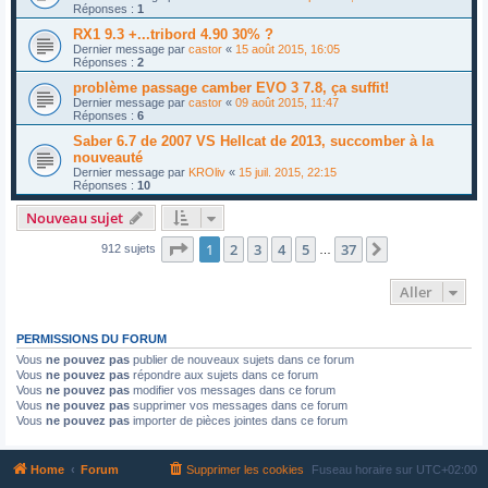
Réponses :
1
RX1 9.3 +...tribord 4.90 30% ?
Dernier message par
castor
«
15 août 2015, 16:05
Réponses :
2
problème passage camber EVO 3 7.8, ça suffit!
Dernier message par
castor
«
09 août 2015, 11:47
Réponses :
6
Saber 6.7 de 2007 VS Hellcat de 2013, succomber à la
nouveauté
Dernier message par
KROliv
«
15 juil. 2015, 22:15
Réponses :
10
Nouveau sujet
Page
1
sur
37
1
2
3
4
5
37
Suivant
912 sujets
…
Aller
PERMISSIONS DU FORUM
Vous
ne pouvez pas
publier de nouveaux sujets dans ce forum
Vous
ne pouvez pas
répondre aux sujets dans ce forum
Vous
ne pouvez pas
modifier vos messages dans ce forum
Vous
ne pouvez pas
supprimer vos messages dans ce forum
Vous
ne pouvez pas
importer de pièces jointes dans ce forum
Home
Forum
Supprimer les cookies
Fuseau horaire sur
UTC+02:00