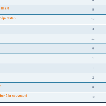
II 7.8
5
déja testé ?
14
3
11
0
1
1
2
!
6
ber à la nouveauté
10