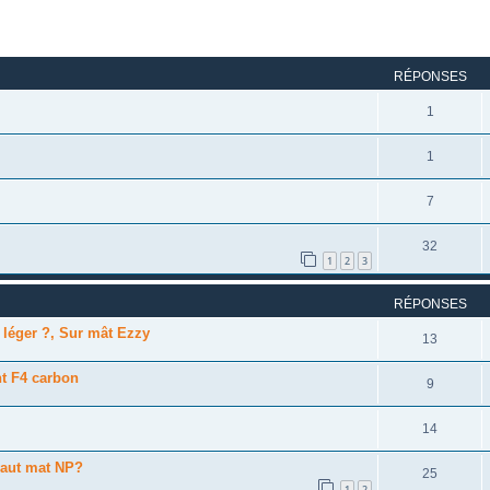
rcher
echerche avancée
RÉPONSES
1
1
7
32
1
2
3
RÉPONSES
 léger ?, Sur mât Ezzy
13
ht F4 carbon
9
14
vaut mat NP?
25
1
2