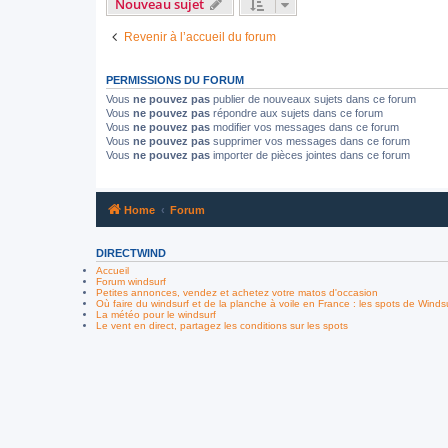
Nouveau sujet
Revenir à l’accueil du forum
PERMISSIONS DU FORUM
Vous
ne pouvez pas
publier de nouveaux sujets dans ce forum
Vous
ne pouvez pas
répondre aux sujets dans ce forum
Vous
ne pouvez pas
modifier vos messages dans ce forum
Vous
ne pouvez pas
supprimer vos messages dans ce forum
Vous
ne pouvez pas
importer de pièces jointes dans ce forum
Home
Forum
DIRECTWIND
Accueil
Forum windsurf
Petites annonces, vendez et achetez votre matos d'occasion
Où faire du windsurf et de la planche à voile en France : les spots de Winds
La météo pour le windsurf
Le vent en direct, partagez les conditions sur les spots