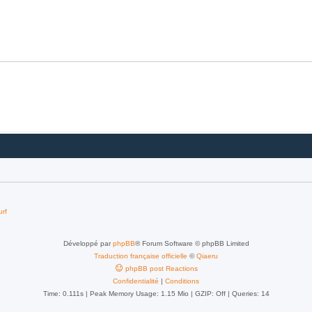
urf
Développé par
phpBB
® Forum Software © phpBB Limited
Traduction française officielle
©
Qiaeru
phpBB post Reactions
Confidentialité
|
Conditions
Time: 0.111s
| Peak Memory Usage: 1.15 Mio | GZIP: Off |
Queries: 14