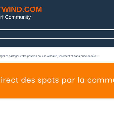
TWIND.COM
rf Community
ger et partager votre passion pour le windsurf, librement et sans prise de tête...