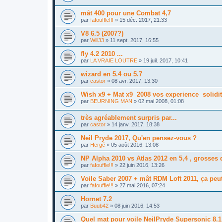
mât 400 pour une Combat 4,7
par
fafouffle!!!
»
15 déc. 2017, 21:33
V8 6.5 (2007?)
par
Will33
»
11 sept. 2017, 16:55
fly 4.2 2010 ...
par
LA VRAIE LOUTRE
»
19 juil. 2017, 10:41
wizard en 5.4 ou 5.7
par
castor
»
08 avr. 2017, 13:30
Wish x9 + Mat x9 2008 vos experience solidit
par
BEURNING MAN
»
02 mai 2008, 01:08
très agréablement surpris par...
par
castor
»
14 janv. 2017, 18:38
Neil Pryde 2017, Qu'en pensez-vous ?
par
Hergé
»
05 août 2016, 13:08
NP Alpha 2010 vs Atlas 2012 en 5,4 , grosses 
par
fafouffle!!!
»
22 juin 2016, 13:26
Voile Saber 2007 + mât RDM Loft 2011, ça peut
par
fafouffle!!!
»
27 mai 2016, 07:24
Hornet 7.2
par
Buub42
»
08 juin 2016, 14:53
Quel mat pour voile NeilPryde Supersonic 8.1