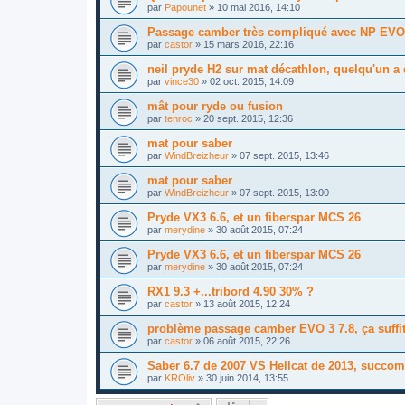
par
Papounet
»
10 mai 2016, 14:10
Passage camber très compliqué avec NP EVO I
par
castor
»
15 mars 2016, 22:16
neil pryde H2 sur mat décathlon, quelqu'un a 
par
vince30
»
02 oct. 2015, 14:09
mât pour ryde ou fusion
par
tenroc
»
20 sept. 2015, 12:36
mat pour saber
par
WindBreizheur
»
07 sept. 2015, 13:46
mat pour saber
par
WindBreizheur
»
07 sept. 2015, 13:00
Pryde VX3 6.6, et un fiberspar MCS 26
par
merydine
»
30 août 2015, 07:24
Pryde VX3 6.6, et un fiberspar MCS 26
par
merydine
»
30 août 2015, 07:24
RX1 9.3 +...tribord 4.90 30% ?
par
castor
»
13 août 2015, 12:24
problème passage camber EVO 3 7.8, ça suffit
par
castor
»
06 août 2015, 22:26
Saber 6.7 de 2007 VS Hellcat de 2013, succom
par
KROliv
»
30 juin 2014, 13:55