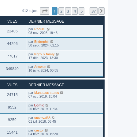
Page
1
sur
37
1
2
3
4
5
37
Suivant
912 sujets
…
VUES
DERNIER MESSAGE
par
RaoulG
22405
08 nov. 2025, 19:43
par
Endorphin
44296
30 sept. 2024, 02:15
par
legroux.family
77617
17 déc. 2023, 13:30
par
Anowan
349840
10 janv. 2024, 00:55
VUES
DERNIER MESSAGE
par
Manu aux states
24715
07 oct. 2019, 15:04
par
Lomic
9552
26 févr. 2019, 11:34
par
stevevai38
9259
01 juil. 2018, 08:45
par
castor
15441
04 févr. 2018, 19:20