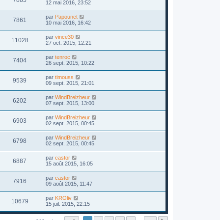
12 mai 2016, 23:52
par
Papounet
7861
10 mai 2016, 16:42
par
vince30
11028
27 oct. 2015, 12:21
par
tenroc
7404
26 sept. 2015, 10:22
par
timouss
9539
09 sept. 2015, 21:01
par
WindBreizheur
6202
07 sept. 2015, 13:00
par
WindBreizheur
6903
02 sept. 2015, 00:45
par
WindBreizheur
6798
02 sept. 2015, 00:45
par
castor
6887
15 août 2015, 16:05
par
castor
7916
09 août 2015, 11:47
par
KROliv
10679
15 juil. 2015, 22:15