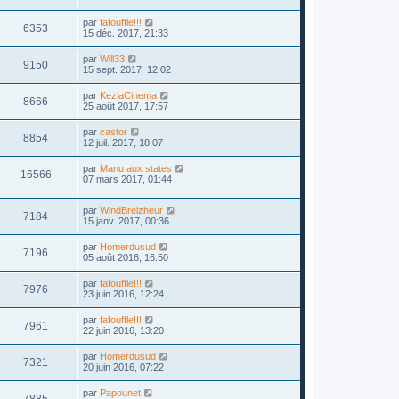
par
fafouffle!!!
6353
15 déc. 2017, 21:33
par
Will33
9150
15 sept. 2017, 12:02
par
KeziaCinema
8666
25 août 2017, 17:57
par
castor
8854
12 juil. 2017, 18:07
par
Manu aux states
16566
07 mars 2017, 01:44
par
WindBreizheur
7184
15 janv. 2017, 00:36
par
Homerdusud
7196
05 août 2016, 16:50
par
fafouffle!!!
7976
23 juin 2016, 12:24
par
fafouffle!!!
7961
22 juin 2016, 13:20
par
Homerdusud
7321
20 juin 2016, 07:22
par
Papounet
7885