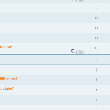
0
13
11
11
é et nav
16
1
2
4
2
différences?
6
 le faire?
6
6
8