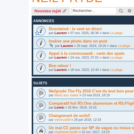
Reche
R
Nouveau sujet
ANNONCES
Directwind : le vent en direct
par
Laurent
»
07 nov. 2025, 06:36
» dans
La plage
Insérer une photo dans un post
par
Laurent
»
29 sept. 2024, 19:26
» dans
La plage
Appel à la communauté : carte des spots
par
Laurent
»
24 nov. 2023, 07:01
» dans
La plage
Bon retour !
par
Laurent
»
18 nov. 2023, 22:40
» dans
La plage
SUJETS
Neilpryde The Fly 2016 C'est du tout bon pour
par
Manu aux states
»
23 mai 2019, 18:19
Comparatif foil RS:One aluminium et RS:Flig
par
Lomic
»
25 févr. 2019, 10:16
Changement de voile!!
par
stevevai38
»
28 juin 2018, 12:33
Un mat CC passe sur NP de vague ou mieux 
par
stephanecopello
»
22 oct. 2017, 14:23