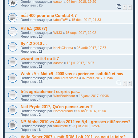
Dernier message par
castor
«
04 févr. 2018, 19:20
Réponses :
25
1
2
mât 400 pour une Combat 4,7
Dernier message par
fafouffle!!!
«
15 déc. 2017, 21:33
V8 6.5 (2007?)
Dernier message par
Will33
«
15 sept. 2017, 12:02
Réponses :
13
fly 4.2 2010 ...
Dernier message par
KeziaCinema
«
25 août 2017, 17:57
Réponses :
11
wizard en 5.4 ou 5.7
Dernier message par
castor
«
12 juil. 2017, 18:07
Réponses :
11
Wish x9 + Mat x9 2008 vos experience solidité et nav
Dernier message par
Manu aux states
«
07 mars 2017, 01:44
Réponses :
16
1
2
très agréablement surpris par...
Dernier message par
WindBreizheur
«
15 janv. 2017, 00:36
Réponses :
4
Neil Pryde 2017, Qu'en pensez-vous ?
Dernier message par
Homerdusud
«
05 août 2016, 16:50
Réponses :
2
NP Alpha 2010 vs Atlas 2012 en 5,4 , grosses différences?
Dernier message par
fafouffle!!!
«
23 juin 2016, 12:24
Réponses :
6
Voile Saber 2007 + mât RDM Loft 2011, ça peut le faire?