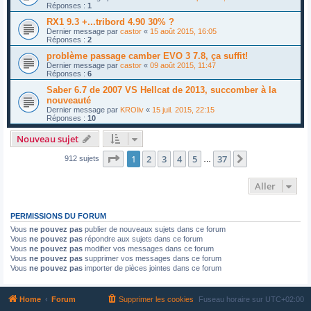
Réponses :
1
RX1 9.3 +...tribord 4.90 30% ?
Dernier message par
castor
«
15 août 2015, 16:05
Réponses :
2
problème passage camber EVO 3 7.8, ça suffit!
Dernier message par
castor
«
09 août 2015, 11:47
Réponses :
6
Saber 6.7 de 2007 VS Hellcat de 2013, succomber à la
nouveauté
Dernier message par
KROliv
«
15 juil. 2015, 22:15
Réponses :
10
Nouveau sujet
Page
1
sur
37
1
2
3
4
5
37
Suivant
912 sujets
…
Aller
PERMISSIONS DU FORUM
Vous
ne pouvez pas
publier de nouveaux sujets dans ce forum
Vous
ne pouvez pas
répondre aux sujets dans ce forum
Vous
ne pouvez pas
modifier vos messages dans ce forum
Vous
ne pouvez pas
supprimer vos messages dans ce forum
Vous
ne pouvez pas
importer de pièces jointes dans ce forum
Home
Forum
Supprimer les cookies
Fuseau horaire sur
UTC+02:00