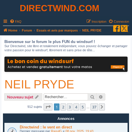
DIRECTWIND.COM
FAQ
Inscription
Connexion
R
Home
Forum
Essais et avis par marques
NEIL PRYDE
e
Bienvenue sur le forum le plus FUN du windsurf !
c
Sur Directwind, site libre et totalement indépendant, vous pouvez échanger et partager
votre passion pour le windsurf, librement et sans prise de tête...
h
e
r
c
NEIL PRYDE
h
e
r
Rechercher
Recherche avan
Nouveau sujet
Page
1
sur
37
1
2
3
4
5
37
Suivant
912 sujets
…
Annonces
Directwind : le vent en direct
Dernier message par
RaoulG
«
08 nov. 2025, 19:43