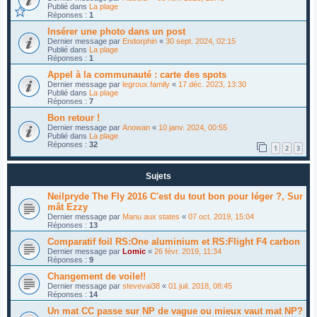
Publié dans
La plage
Réponses :
1
Insérer une photo dans un post
Dernier message par
Endorphin
«
30 sept. 2024, 02:15
Publié dans
La plage
Réponses :
1
Appel à la communauté : carte des spots
Dernier message par
legroux.family
«
17 déc. 2023, 13:30
Publié dans
La plage
Réponses :
7
Bon retour !
Dernier message par
Anowan
«
10 janv. 2024, 00:55
Publié dans
La plage
Réponses :
32
1
2
3
Sujets
Neilpryde The Fly 2016 C'est du tout bon pour léger ?, Sur
mât Ezzy
Dernier message par
Manu aux states
«
07 oct. 2019, 15:04
Réponses :
13
Comparatif foil RS:One aluminium et RS:Flight F4 carbon
Dernier message par
Lomic
«
26 févr. 2019, 11:34
Réponses :
9
Changement de voile!!
Dernier message par
stevevai38
«
01 juil. 2018, 08:45
Réponses :
14
Un mat CC passe sur NP de vague ou mieux vaut mat NP?