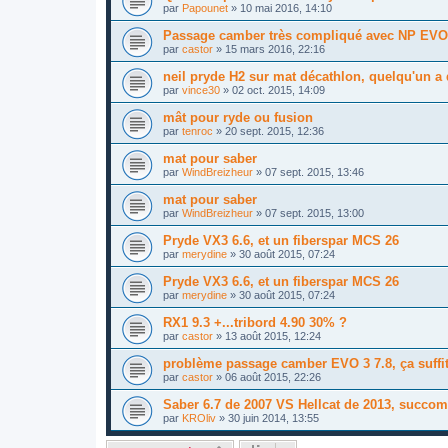
par
Papounet
»
10 mai 2016, 14:10
Passage camber très compliqué avec NP EVO I
par
castor
»
15 mars 2016, 22:16
neil pryde H2 sur mat décathlon, quelqu'un a 
par
vince30
»
02 oct. 2015, 14:09
mât pour ryde ou fusion
par
tenroc
»
20 sept. 2015, 12:36
mat pour saber
par
WindBreizheur
»
07 sept. 2015, 13:46
mat pour saber
par
WindBreizheur
»
07 sept. 2015, 13:00
Pryde VX3 6.6, et un fiberspar MCS 26
par
merydine
»
30 août 2015, 07:24
Pryde VX3 6.6, et un fiberspar MCS 26
par
merydine
»
30 août 2015, 07:24
RX1 9.3 +...tribord 4.90 30% ?
par
castor
»
13 août 2015, 12:24
problème passage camber EVO 3 7.8, ça suffit
par
castor
»
06 août 2015, 22:26
Saber 6.7 de 2007 VS Hellcat de 2013, succom
par
KROliv
»
30 juin 2014, 13:55