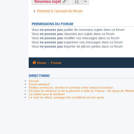
Nouveau sujet
Revenir à l’accueil du forum
PERMISSIONS DU FORUM
Vous
ne pouvez pas
publier de nouveaux sujets dans ce forum
Vous
ne pouvez pas
répondre aux sujets dans ce forum
Vous
ne pouvez pas
modifier vos messages dans ce forum
Vous
ne pouvez pas
supprimer vos messages dans ce forum
Vous
ne pouvez pas
importer de pièces jointes dans ce forum
Home
Forum
DIRECTWIND
Accueil
Forum windsurf
Petites annonces, vendez et achetez votre matos d'occasion
Où faire du windsurf et de la planche à voile en France : les spots de Winds
La météo pour le windsurf
Le vent en direct, partagez les conditions sur les spots