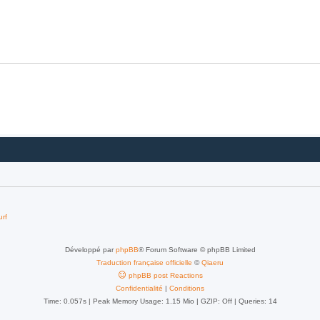
urf
Développé par
phpBB
® Forum Software © phpBB Limited
Traduction française officielle
©
Qiaeru
phpBB post Reactions
Confidentialité
|
Conditions
Time: 0.057s
| Peak Memory Usage: 1.15 Mio | GZIP: Off |
Queries: 14