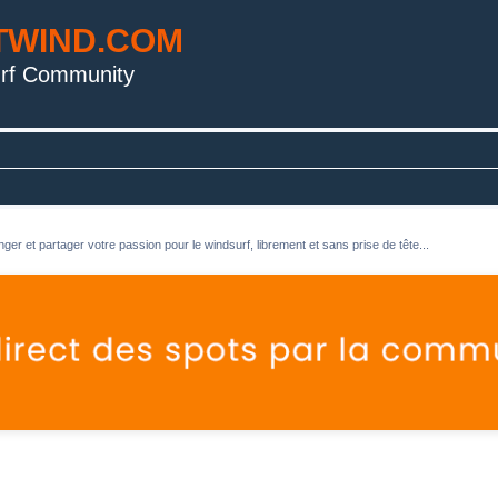
TWIND.COM
rf Community
ger et partager votre passion pour le windsurf, librement et sans prise de tête...