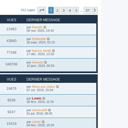
Page
1
sur
37
1
2
3
4
5
37
Suivant
912 sujets
…
VUES
DERNIER MESSAGE
par
RaoulG
21963
08 nov. 2025, 19:43
par
Endorphin
43840
30 sept. 2024, 02:15
par
legroux.family
77168
17 déc. 2023, 13:30
par
Anowan
348706
10 janv. 2024, 00:55
VUES
DERNIER MESSAGE
par
Manu aux states
24676
07 oct. 2019, 15:04
par
Lomic
9539
26 févr. 2019, 11:34
par
stevevai38
9247
01 juil. 2018, 08:45
par
castor
15419
04 févr. 2018, 19:20