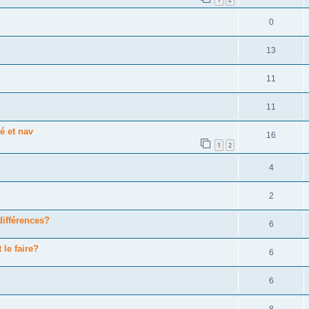
0
13
11
11
é et nav
16
1
2
4
2
différences?
6
 le faire?
6
6
8