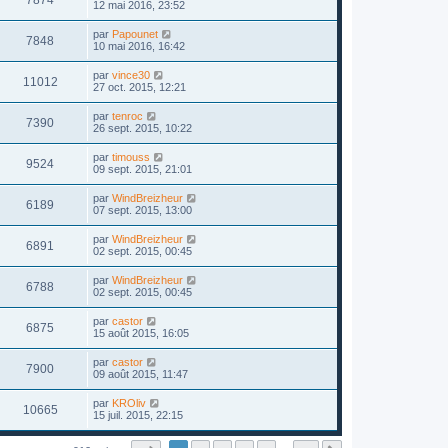
12 mai 2016, 23:52
par
Papounet
7848
10 mai 2016, 16:42
par
vince30
11012
27 oct. 2015, 12:21
par
tenroc
7390
26 sept. 2015, 10:22
par
timouss
9524
09 sept. 2015, 21:01
par
WindBreizheur
6189
07 sept. 2015, 13:00
par
WindBreizheur
6891
02 sept. 2015, 00:45
par
WindBreizheur
6788
02 sept. 2015, 00:45
par
castor
6875
15 août 2015, 16:05
par
castor
7900
09 août 2015, 11:47
par
KROliv
10665
15 juil. 2015, 22:15