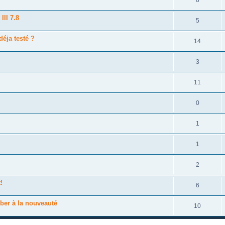
II 7.8
5
déja testé ?
14
3
11
0
1
1
2
!
6
ber à la nouveauté
10