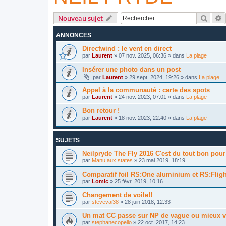
Reche
R
Nouveau sujet
ANNONCES
Directwind : le vent en direct
par
Laurent
»
07 nov. 2025, 06:36
» dans
La plage
Insérer une photo dans un post
par
Laurent
»
29 sept. 2024, 19:26
» dans
La plage
Appel à la communauté : carte des spots
par
Laurent
»
24 nov. 2023, 07:01
» dans
La plage
Bon retour !
par
Laurent
»
18 nov. 2023, 22:40
» dans
La plage
SUJETS
Neilpryde The Fly 2016 C'est du tout bon pour
par
Manu aux states
»
23 mai 2019, 18:19
Comparatif foil RS:One aluminium et RS:Flig
par
Lomic
»
25 févr. 2019, 10:16
Changement de voile!!
par
stevevai38
»
28 juin 2018, 12:33
Un mat CC passe sur NP de vague ou mieux 
par
stephanecopello
»
22 oct. 2017, 14:23