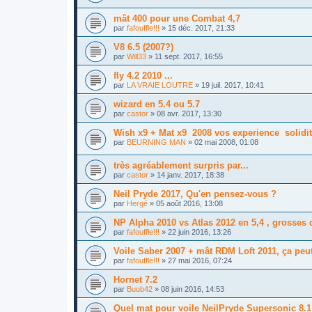
mât 400 pour une Combat 4,7
par
fafouffle!!!
»
15 déc. 2017, 21:33
V8 6.5 (2007?)
par
Will33
»
11 sept. 2017, 16:55
fly 4.2 2010 ...
par
LA VRAIE LOUTRE
»
19 juil. 2017, 10:41
wizard en 5.4 ou 5.7
par
castor
»
08 avr. 2017, 13:30
Wish x9 + Mat x9 2008 vos experience solidit
par
BEURNING MAN
»
02 mai 2008, 01:08
très agréablement surpris par...
par
castor
»
14 janv. 2017, 18:38
Neil Pryde 2017, Qu'en pensez-vous ?
par
Hergé
»
05 août 2016, 13:08
NP Alpha 2010 vs Atlas 2012 en 5,4 , grosses 
par
fafouffle!!!
»
22 juin 2016, 13:26
Voile Saber 2007 + mât RDM Loft 2011, ça peut
par
fafouffle!!!
»
27 mai 2016, 07:24
Hornet 7.2
par
Buub42
»
08 juin 2016, 14:53
Quel mat pour voile NeilPryde Supersonic 8.1