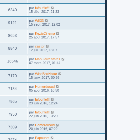
par
fafouffle!!!
6340
15 déc. 2017, 21:33
par
Will33
9121
15 sept. 2017, 12:02
par
KeziaCinema
8653
25 août 2017, 17:57
par
castor
8840
12 juil. 2017, 18:07
par
Manu aux states
16546
07 mars 2017, 01:44
par
WindBreizheur
7170
15 janv. 2017, 00:36
par
Homerdusud
7184
05 août 2016, 16:50
par
fafouffle!!!
7965
23 juin 2016, 12:24
par
fafouffle!!!
7950
22 juin 2016, 13:20
par
Homerdusud
7309
20 juin 2016, 07:22
par
Papounet
7874