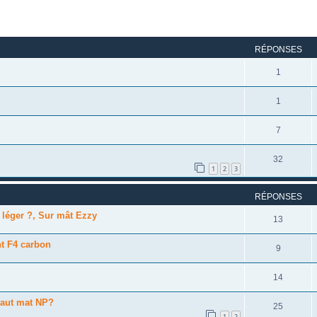
rcher
echerche avancée
RÉPONSES
1
1
7
32
1
2
3
RÉPONSES
 léger ?, Sur mât Ezzy
13
ht F4 carbon
9
14
vaut mat NP?
25
1
2