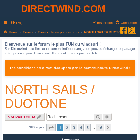
DIRECTWIND.COM
FAQ
Inscription
Connexion
R
Home
Forum
Essais et avis par marques
NORTH SAILS / DUOTONE
e
Bienvenue sur le forum le plus FUN du windsurf !
c
Sur Directwind, site libre et totalement indépendant, vous pouvez échanger et partager
votre passion pour le windsurf, librement et sans prise de tête...
h
e
r
c
NORTH SAILS /
h
e
DUOTONE
r
Rechercher
Recherche avan
Nouveau sujet
Page
1
sur
16
1
2
3
4
5
16
Suivant
386 sujets
…
Annonces