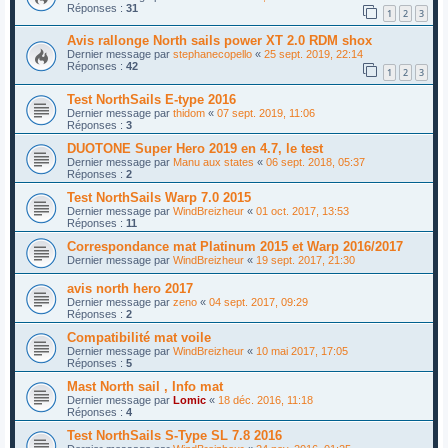
Réponses :
31
1
2
3
Avis rallonge North sails power XT 2.0 RDM shox
Dernier message par
stephanecopello
«
25 sept. 2019, 22:14
Réponses :
42
1
2
3
Test NorthSails E-type 2016
Dernier message par
thidom
«
07 sept. 2019, 11:06
Réponses :
3
DUOTONE Super Hero 2019 en 4.7, le test
Dernier message par
Manu aux states
«
06 sept. 2018, 05:37
Réponses :
2
Test NorthSails Warp 7.0 2015
Dernier message par
WindBreizheur
«
01 oct. 2017, 13:53
Réponses :
11
Correspondance mat Platinum 2015 et Warp 2016/2017
Dernier message par
WindBreizheur
«
19 sept. 2017, 21:30
avis north hero 2017
Dernier message par
zeno
«
04 sept. 2017, 09:29
Réponses :
2
Compatibilité mat voile
Dernier message par
WindBreizheur
«
10 mai 2017, 17:05
Réponses :
5
Mast North sail , Info mat
Dernier message par
Lomic
«
18 déc. 2016, 11:18
Réponses :
4
Test NorthSails S-Type SL 7.8 2016