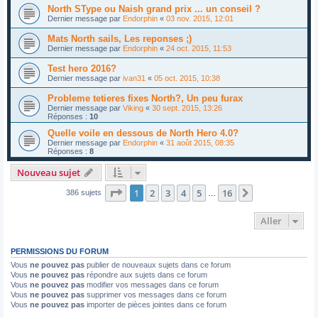
North SType ou Naish grand prix ... un conseil ?
Dernier message par
Endorphin
«
03 nov. 2015, 12:01
Mats North sails, Les reponses ;)
Dernier message par
Endorphin
«
24 oct. 2015, 11:53
Test hero 2016?
Dernier message par
ivan31
«
05 oct. 2015, 10:38
Probleme tetieres fixes North?, Un peu furax
Dernier message par
Viking
«
30 sept. 2015, 13:26
Réponses :
10
Quelle voile en dessous de North Hero 4.0?
Dernier message par
Endorphin
«
31 août 2015, 08:35
Réponses :
8
Nouveau sujet
Page
1
sur
16
1
2
3
4
5
16
Suivant
386 sujets
…
Aller
PERMISSIONS DU FORUM
Vous
ne pouvez pas
publier de nouveaux sujets dans ce forum
Vous
ne pouvez pas
répondre aux sujets dans ce forum
Vous
ne pouvez pas
modifier vos messages dans ce forum
Vous
ne pouvez pas
supprimer vos messages dans ce forum
Vous
ne pouvez pas
importer de pièces jointes dans ce forum