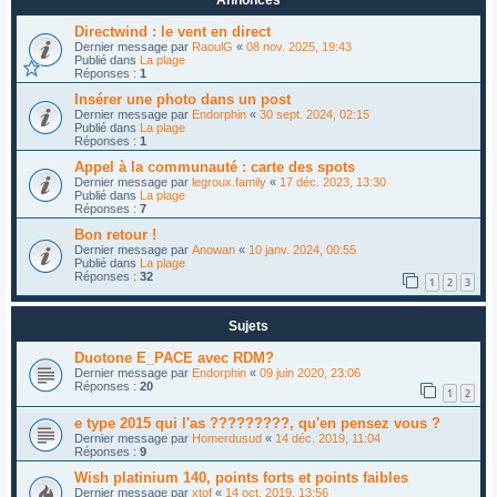
Directwind : le vent en direct
Dernier message par
RaoulG
«
08 nov. 2025, 19:43
Publié dans
La plage
Réponses :
1
Insérer une photo dans un post
Dernier message par
Endorphin
«
30 sept. 2024, 02:15
Publié dans
La plage
Réponses :
1
Appel à la communauté : carte des spots
Dernier message par
legroux.family
«
17 déc. 2023, 13:30
Publié dans
La plage
Réponses :
7
Bon retour !
Dernier message par
Anowan
«
10 janv. 2024, 00:55
Publié dans
La plage
Réponses :
32
1
2
3
Sujets
Duotone E_PACE avec RDM?
Dernier message par
Endorphin
«
09 juin 2020, 23:06
Réponses :
20
1
2
e type 2015 qui l'as ?????????, qu'en pensez vous ?
Dernier message par
Homerdusud
«
14 déc. 2019, 11:04
Réponses :
9
Wish platinium 140, points forts et points faibles
Dernier message par
xtof
«
14 oct. 2019, 13:56