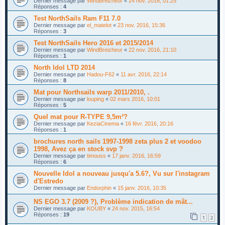
Dernier message par
WindBreizheur
«
24 nov. 2016, 01:25
Réponses :
4
Test NorthSails Ram F11 7.0
Dernier message par
el_matelot
«
23 nov. 2016, 15:36
Réponses :
3
Test NorthSails Hero 2016 et 2015/2014
Dernier message par
WindBreizheur
«
22 nov. 2016, 21:10
Réponses :
1
North Idol LTD 2014
Dernier message par
Hadou-F62
«
11 avr. 2016, 22:14
Réponses :
8
Mat pour Northsails warp 2011/2010, .
Dernier message par
louping
«
02 mars 2016, 10:01
Réponses :
5
Quel mat pour R-TYPE 9,5m²?
Dernier message par
KeziaCinema
«
16 févr. 2016, 20:16
Réponses :
1
brochures north sails 1997-1998 zeta plus 2 et voodoo
1998, Avez ça en stock svp ?
Dernier message par
timouss
«
17 janv. 2016, 16:59
Réponses :
6
Nouvelle Idol a nouveau jusqu'a 5.6?, Vu sur l'instagram
d'Estredo
Dernier message par
Endorphin
«
15 janv. 2016, 10:35
NS EGO 3.7 (2009 ?), Problème indication de mât...
Dernier message par
KOUBY
«
24 nov. 2015, 16:54
Réponses :
19
1
2