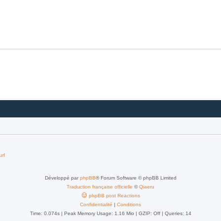
urf
Développé par
phpBB
® Forum Software © phpBB Limited
Traduction française officielle
©
Qiaeru
phpBB post Reactions
Confidentialité
|
Conditions
Time: 0.074s
| Peak Memory Usage: 1.16 Mio | GZIP: Off |
Queries: 14