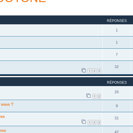
rcher
echerche avancée
RÉPONSES
1
1
7
32
1
2
3
RÉPONSES
20
1
2
 vous ?
9
les
31
1
2
3
shox
42