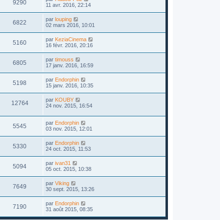
9290
11 avr. 2016, 22:14
par
louping
6822
02 mars 2016, 10:01
par
KeziaCinema
5160
16 févr. 2016, 20:16
par
timouss
6805
17 janv. 2016, 16:59
par
Endorphin
5198
15 janv. 2016, 10:35
par
KOUBY
12764
24 nov. 2015, 16:54
par
Endorphin
5545
03 nov. 2015, 12:01
par
Endorphin
5330
24 oct. 2015, 11:53
par
ivan31
5094
05 oct. 2015, 10:38
par
Viking
7649
30 sept. 2015, 13:26
par
Endorphin
7190
31 août 2015, 08:35