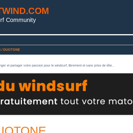
TWIND.COM
rf Community
S / DUOTONE
ger et partager votre passion pour le windsurf, librement et sans prise de tête...
DUOTONE