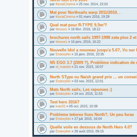
par
KeziaCinema
»
25 nov. 2014, 22:02
Mat pour Northsails warp 2011/2010, .
par
KeziaCinema
»
01 mars 2016, 19:28
Quel mat pour R-TYPE 9,5m²?
par
timouss
»
16 févr. 2016, 18:12
brochures north sails 1997-1998 zeta plus 2 e
par
timouss
»
16 janv. 2016, 16:22
Nouvelle Idol a nouveau jusqu'a 5.6?, Vu sur 
par
Endorphin
»
15 janv. 2016, 10:35
NS EGO 3.7 (2009 ?), Problème indication de 
par
el_matelot
»
21 nov. 2015, 16:07
North SType ou Naish grand prix ... un consei
par
Endorphin
»
03 nov. 2015, 12:01
Mats North sails, Les reponses ;)
par
Endorphin
»
24 oct. 2015, 11:53
Test hero 2016?
par
ivan31
»
05 oct. 2015, 10:38
Probleme tetieres fixes North?, Un peu furax
par
Endorphin
»
27 juil. 2015, 16:04
Quelle voile en dessous de North Hero 4.0?
par
Endorphin
»
28 août 2015, 09:15