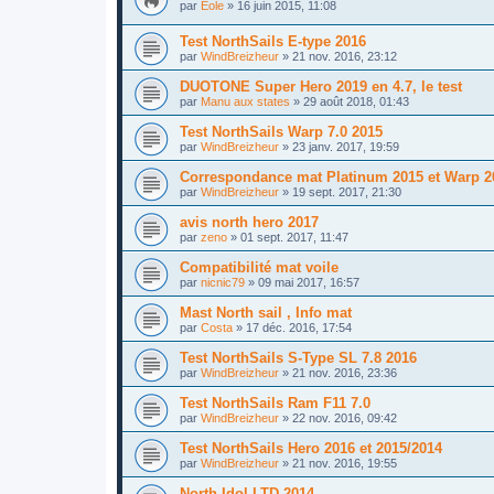
par
Eole
»
16 juin 2015, 11:08
Test NorthSails E-type 2016
par
WindBreizheur
»
21 nov. 2016, 23:12
DUOTONE Super Hero 2019 en 4.7, le test
par
Manu aux states
»
29 août 2018, 01:43
Test NorthSails Warp 7.0 2015
par
WindBreizheur
»
23 janv. 2017, 19:59
Correspondance mat Platinum 2015 et Warp 2
par
WindBreizheur
»
19 sept. 2017, 21:30
avis north hero 2017
par
zeno
»
01 sept. 2017, 11:47
Compatibilité mat voile
par
nicnic79
»
09 mai 2017, 16:57
Mast North sail , Info mat
par
Costa
»
17 déc. 2016, 17:54
Test NorthSails S-Type SL 7.8 2016
par
WindBreizheur
»
21 nov. 2016, 23:36
Test NorthSails Ram F11 7.0
par
WindBreizheur
»
22 nov. 2016, 09:42
Test NorthSails Hero 2016 et 2015/2014
par
WindBreizheur
»
21 nov. 2016, 19:55
North Idol LTD 2014