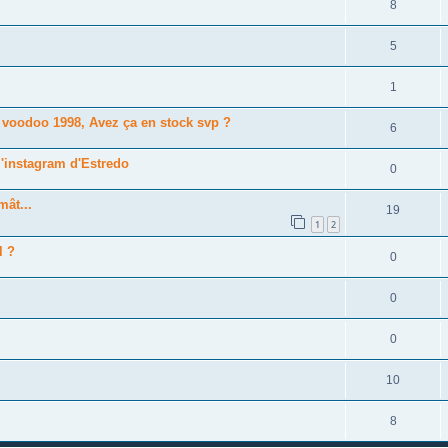
8
5
1
t voodoo 1998, Avez ça en stock svp ?
6
l'instagram d'Estredo
0
mât...
19
1
2
l ?
0
0
0
10
8