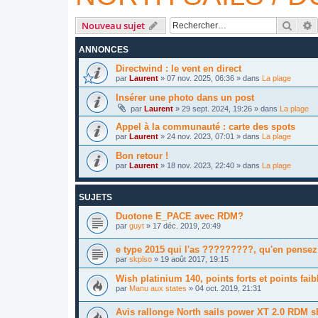
Reche
R
Nouveau sujet
ANNONCES
Directwind : le vent en direct
par
Laurent
»
07 nov. 2025, 06:36
» dans
La plage
Insérer une photo dans un post
par
Laurent
»
29 sept. 2024, 19:26
» dans
La plage
Appel à la communauté : carte des spots
par
Laurent
»
24 nov. 2023, 07:01
» dans
La plage
Bon retour !
par
Laurent
»
18 nov. 2023, 22:40
» dans
La plage
SUJETS
Duotone E_PACE avec RDM?
par
guyt
»
17 déc. 2019, 20:49
e type 2015 qui l'as ?????????, qu'en pensez
par
skplso
»
19 août 2017, 19:15
Wish platinium 140, points forts et points faib
par
Manu aux states
»
04 oct. 2019, 21:31
Avis rallonge North sails power XT 2.0 RDM 