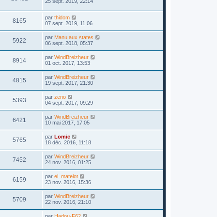
25 sept. 2019, 22:14
par
thidom
8165
07 sept. 2019, 11:06
par
Manu aux states
5922
06 sept. 2018, 05:37
par
WindBreizheur
8914
01 oct. 2017, 13:53
par
WindBreizheur
4815
19 sept. 2017, 21:30
par
zeno
5393
04 sept. 2017, 09:29
par
WindBreizheur
6421
10 mai 2017, 17:05
par
Lomic
5765
18 déc. 2016, 11:18
par
WindBreizheur
7452
24 nov. 2016, 01:25
par
el_matelot
6159
23 nov. 2016, 15:36
par
WindBreizheur
5709
22 nov. 2016, 21:10
par
Hadou-F62