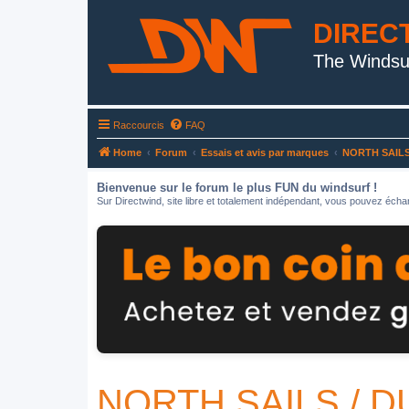
DIREC
The Windsu
Raccourcis
FAQ
Home
Forum
Essais et avis par marques
NORTH SAIL
Bienvenue sur le forum le plus FUN du windsurf !
Sur Directwind, site libre et totalement indépendant, vous pouvez échan
NORTH SAILS / 