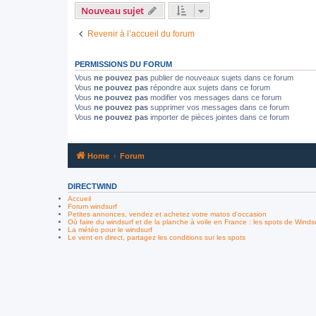
Nouveau sujet
Revenir à l’accueil du forum
PERMISSIONS DU FORUM
Vous
ne pouvez pas
publier de nouveaux sujets dans ce forum
Vous
ne pouvez pas
répondre aux sujets dans ce forum
Vous
ne pouvez pas
modifier vos messages dans ce forum
Vous
ne pouvez pas
supprimer vos messages dans ce forum
Vous
ne pouvez pas
importer de pièces jointes dans ce forum
Home
Forum
DIRECTWIND
Accueil
Forum windsurf
Petites annonces, vendez et achetez votre matos d'occasion
Où faire du windsurf et de la planche à voile en France : les spots de Winds
La météo pour le windsurf
Le vent en direct, partagez les conditions sur les spots