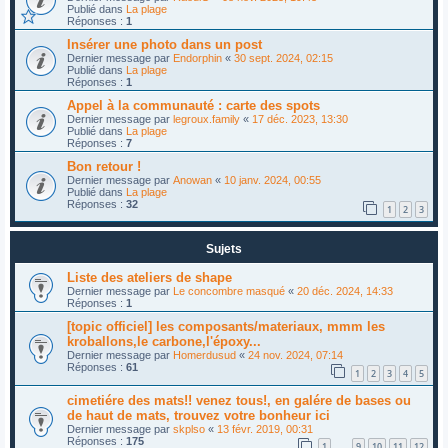
Publié dans
La plage
Réponses :
1
Insérer une photo dans un post
Dernier message par
Endorphin
«
30 sept. 2024, 02:15
Publié dans
La plage
Réponses :
1
Appel à la communauté : carte des spots
Dernier message par
legroux.family
«
17 déc. 2023, 13:30
Publié dans
La plage
Réponses :
7
Bon retour !
Dernier message par
Anowan
«
10 janv. 2024, 00:55
Publié dans
La plage
Réponses :
32
1
2
3
Sujets
Liste des ateliers de shape
Dernier message par
Le concombre masqué
«
20 déc. 2024, 14:33
Réponses :
1
[topic officiel] les composants/materiaux, mmm les
kroballons,le carbone,l'époxy...
Dernier message par
Homerdusud
«
24 nov. 2024, 07:14
Réponses :
61
1
2
3
4
5
cimetiére des mats!! venez tous!, en galére de bases ou
de haut de mats, trouvez votre bonheur ici
Dernier message par
skplso
«
13 févr. 2019, 00:31
Réponses :
175
1
9
10
11
12
…