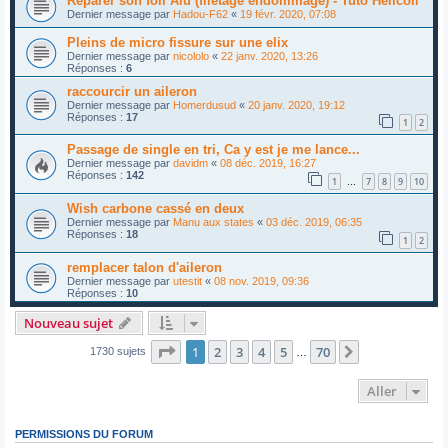
Réparer son foil Alu (filetage endommagé) - Tuto Helicoil
Dernier message par
Hadou-F62
«
19 févr. 2020, 07:08
Pleins de micro fissure sur une elix
Dernier message par
nicololo
«
22 janv. 2020, 13:26
Réponses :
6
raccourcir un aileron
Dernier message par
Homerdusud
«
20 janv. 2020, 19:12
Réponses :
17
1
2
Passage de single en tri, Ca y est je me lance...
Dernier message par
davidm
«
08 déc. 2019, 16:27
Réponses :
142
1
7
8
9
10
…
Wish carbone cassé en deux
Dernier message par
Manu aux states
«
03 déc. 2019, 06:35
Réponses :
18
1
2
remplacer talon d'aileron
Dernier message par
utestit
«
08 nov. 2019, 09:36
Réponses :
10
Nouveau sujet
Page
1
sur
70
1
2
3
4
5
70
Suivant
1730 sujets
…
Aller
PERMISSIONS DU FORUM