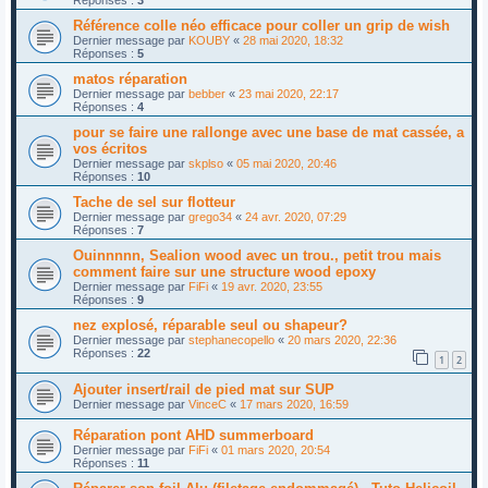
Réponses :
3
Référence colle néo efficace pour coller un grip de wish
Dernier message par
KOUBY
«
28 mai 2020, 18:32
Réponses :
5
matos réparation
Dernier message par
bebber
«
23 mai 2020, 22:17
Réponses :
4
pour se faire une rallonge avec une base de mat cassée, a
vos écritos
Dernier message par
skplso
«
05 mai 2020, 20:46
Réponses :
10
Tache de sel sur flotteur
Dernier message par
grego34
«
24 avr. 2020, 07:29
Réponses :
7
Ouinnnnn, Sealion wood avec un trou., petit trou mais
comment faire sur une structure wood epoxy
Dernier message par
FiFi
«
19 avr. 2020, 23:55
Réponses :
9
nez explosé, réparable seul ou shapeur?
Dernier message par
stephanecopello
«
20 mars 2020, 22:36
Réponses :
22
1
2
Ajouter insert/rail de pied mat sur SUP
Dernier message par
VinceC
«
17 mars 2020, 16:59
Réparation pont AHD summerboard
Dernier message par
FiFi
«
01 mars 2020, 20:54
Réponses :
11