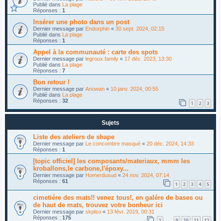
Publié dans
La plage
Réponses :
1
Insérer une photo dans un post
Dernier message par
Endorphin
«
30 sept. 2024, 02:15
Publié dans
La plage
Réponses :
1
Appel à la communauté : carte des spots
Dernier message par
legroux.family
«
17 déc. 2023, 13:30
Publié dans
La plage
Réponses :
7
Bon retour !
Dernier message par
Anowan
«
10 janv. 2024, 00:55
Publié dans
La plage
Réponses :
32
1
2
3
Sujets
Liste des ateliers de shape
Dernier message par
Le concombre masqué
«
20 déc. 2024, 14:33
Réponses :
1
[topic officiel] les composants/materiaux, mmm les
kroballons,le carbone,l'époxy...
Dernier message par
Homerdusud
«
24 nov. 2024, 07:14
Réponses :
61
1
2
3
4
5
cimetiére des mats!! venez tous!, en galére de bases ou
de haut de mats, trouvez votre bonheur ici
Dernier message par
skplso
«
13 févr. 2019, 00:31
Réponses :
175
1
9
10
11
12
…