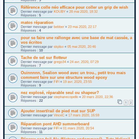
Réponses :
3
Référence colle néo efficace pour coller un grip de wish
Dernier message par
KOUBY
«
28 mai 2020, 18:32
Réponses :
5
matos réparation
Dernier message par
bebber
«
23 mai 2020, 22:17
Réponses :
4
pour se faire une rallonge avec une base de mat cassée, a
vos écritos
Dernier message par
skplso
«
05 mai 2020, 20:46
Réponses :
10
Tache de sel sur flotteur
Dernier message par
grego34
«
24 avr. 2020, 07:29
Réponses :
7
Ouinnnnn, Sealion wood avec un trou., petit trou mais
comment faire sur une structure wood epoxy
Dernier message par
FiFi
«
19 avr. 2020, 23:55
Réponses :
9
nez explosé, réparable seul ou shapeur?
Dernier message par
stephanecopello
«
20 mars 2020, 22:36
Réponses :
22
1
2
Ajouter insert/rail de pied mat sur SUP
Dernier message par
VinceC
«
17 mars 2020, 16:59
Réparation pont AHD summerboard
Dernier message par
FiFi
«
01 mars 2020, 20:54
Réponses :
11