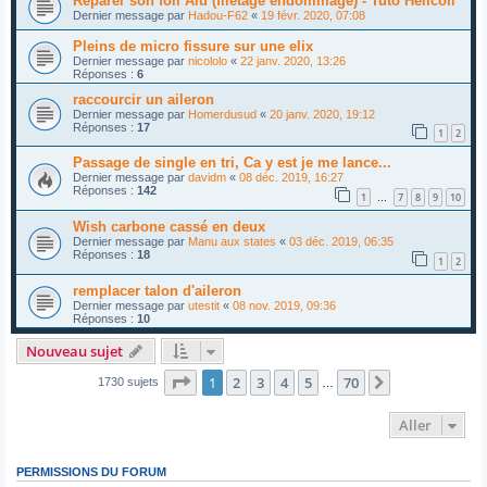
Réparer son foil Alu (filetage endommagé) - Tuto Helicoil
Dernier message par
Hadou-F62
«
19 févr. 2020, 07:08
Pleins de micro fissure sur une elix
Dernier message par
nicololo
«
22 janv. 2020, 13:26
Réponses :
6
raccourcir un aileron
Dernier message par
Homerdusud
«
20 janv. 2020, 19:12
Réponses :
17
1
2
Passage de single en tri, Ca y est je me lance...
Dernier message par
davidm
«
08 déc. 2019, 16:27
Réponses :
142
1
7
8
9
10
…
Wish carbone cassé en deux
Dernier message par
Manu aux states
«
03 déc. 2019, 06:35
Réponses :
18
1
2
remplacer talon d'aileron
Dernier message par
utestit
«
08 nov. 2019, 09:36
Réponses :
10
Nouveau sujet
Page
1
sur
70
1
2
3
4
5
70
Suivant
1730 sujets
…
Aller
PERMISSIONS DU FORUM