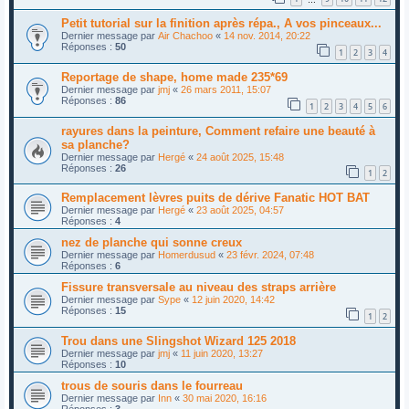
Petit tutorial sur la finition après répa., A vos pinceaux...
Dernier message par
Air Chachoo
«
14 nov. 2014, 20:22
Réponses :
50
1
2
3
4
Reportage de shape, home made 235*69
Dernier message par
jmj
«
26 mars 2011, 15:07
Réponses :
86
1
2
3
4
5
6
rayures dans la peinture, Comment refaire une beauté à
sa planche?
Dernier message par
Hergé
«
24 août 2025, 15:48
Réponses :
26
1
2
Remplacement lèvres puits de dérive Fanatic HOT BAT
Dernier message par
Hergé
«
23 août 2025, 04:57
Réponses :
4
nez de planche qui sonne creux
Dernier message par
Homerdusud
«
23 févr. 2024, 07:48
Réponses :
6
Fissure transversale au niveau des straps arrière
Dernier message par
Sype
«
12 juin 2020, 14:42
Réponses :
15
1
2
Trou dans une Slingshot Wizard 125 2018
Dernier message par
jmj
«
11 juin 2020, 13:27
Réponses :
10
trous de souris dans le fourreau
Dernier message par
Inn
«
30 mai 2020, 16:16