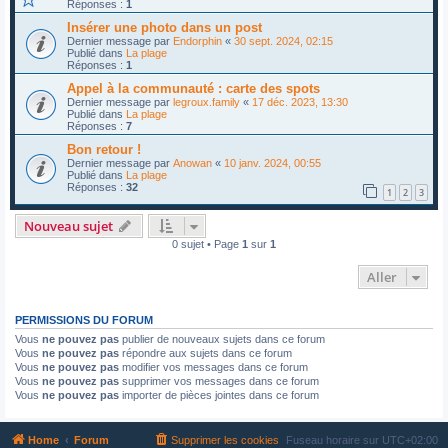
Réponses :
1
Insérer une photo dans un post
Dernier message par
Endorphin
«
30 sept. 2024, 02:15
Publié dans
La plage
Réponses :
1
Appel à la communauté : carte des spots
Dernier message par
legroux.family
«
17 déc. 2023, 13:30
Publié dans
La plage
Réponses :
7
Bon retour !
Dernier message par
Anowan
«
10 janv. 2024, 00:55
Publié dans
La plage
Réponses :
32
1
2
3
Nouveau sujet
0 sujet • Page
1
sur
1
Aller
PERMISSIONS DU FORUM
Vous
ne pouvez pas
publier de nouveaux sujets dans ce forum
Vous
ne pouvez pas
répondre aux sujets dans ce forum
Vous
ne pouvez pas
modifier vos messages dans ce forum
Vous
ne pouvez pas
supprimer vos messages dans ce forum
Vous
ne pouvez pas
importer de pièces jointes dans ce forum
Home
Forum
Supprimer les cookies
Fuseau horaire sur
UTC+02:00