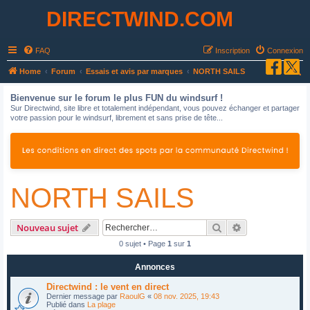
DIRECTWIND.COM
FAQ
Inscription
Connexion
R
Home
Forum
Essais et avis par marques
NORTH SAILS
e
Bienvenue sur le forum le plus FUN du windsurf !
c
Sur Directwind, site libre et totalement indépendant, vous pouvez échanger et partager
votre passion pour le windsurf, librement et sans prise de tête...
h
e
r
c
NORTH SAILS
h
e
r
Rechercher
Recherche avan
Nouveau sujet
0 sujet • Page
1
sur
1
Annonces
Directwind : le vent en direct
Dernier message par
RaoulG
«
08 nov. 2025, 19:43
Publié dans
La plage