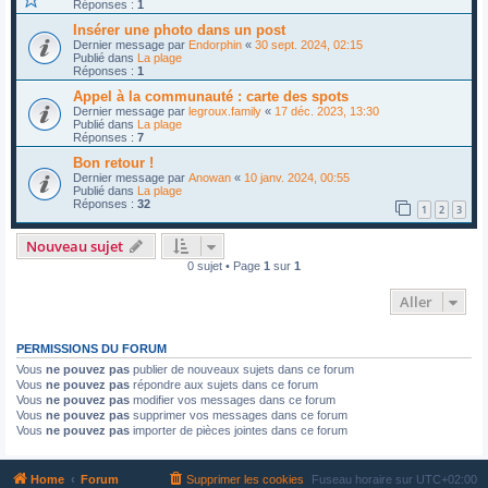
Réponses :
1
Insérer une photo dans un post
Dernier message par
Endorphin
«
30 sept. 2024, 02:15
Publié dans
La plage
Réponses :
1
Appel à la communauté : carte des spots
Dernier message par
legroux.family
«
17 déc. 2023, 13:30
Publié dans
La plage
Réponses :
7
Bon retour !
Dernier message par
Anowan
«
10 janv. 2024, 00:55
Publié dans
La plage
Réponses :
32
1
2
3
Nouveau sujet
0 sujet • Page
1
sur
1
Aller
PERMISSIONS DU FORUM
Vous
ne pouvez pas
publier de nouveaux sujets dans ce forum
Vous
ne pouvez pas
répondre aux sujets dans ce forum
Vous
ne pouvez pas
modifier vos messages dans ce forum
Vous
ne pouvez pas
supprimer vos messages dans ce forum
Vous
ne pouvez pas
importer de pièces jointes dans ce forum
Home
Forum
Supprimer les cookies
Fuseau horaire sur
UTC+02:00