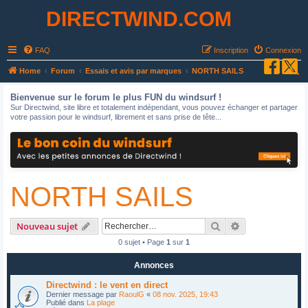
DIRECTWIND.COM
FAQ
Inscription
Connexion
R
Home
Forum
Essais et avis par marques
NORTH SAILS
e
Bienvenue sur le forum le plus FUN du windsurf !
c
Sur Directwind, site libre et totalement indépendant, vous pouvez échanger et partager
votre passion pour le windsurf, librement et sans prise de tête...
h
e
r
c
NORTH SAILS
h
e
r
Rechercher
Recherche avan
Nouveau sujet
0 sujet • Page
1
sur
1
Annonces
Directwind : le vent en direct
Dernier message par
RaoulG
«
08 nov. 2025, 19:43
Publié dans
La plage