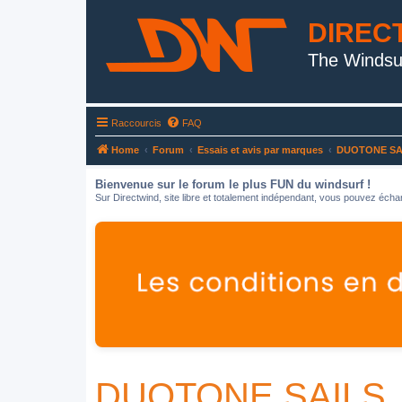
DIREC
The Windsu
Raccourcis
FAQ
Home
Forum
Essais et avis par marques
DUOTONE SA
Bienvenue sur le forum le plus FUN du windsurf !
Sur Directwind, site libre et totalement indépendant, vous pouvez échan
DUOTONE SAILS