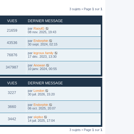
3 sujets • Page
1
sur
1
VUES
DERNIER MESSAGE
par
RaoulG
21659
08 nov. 2025, 19:43
par
Endorphin
43536
30 sept. 2024, 02:15
par
legroux.family
76876
17 déc. 2023, 13:30
par
Anowan
347987
10 janv. 2024, 00:55
VUES
DERNIER MESSAGE
par
London
3227
30 juil. 2026, 15:20
par
Endorphin
3660
06 oct. 2025, 20:07
par
skplso
3442
14 juil. 2025, 17:04
3 sujets • Page
1
sur
1