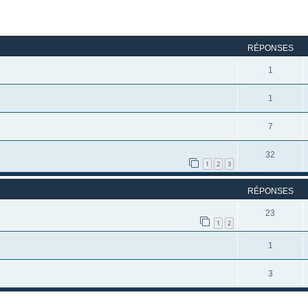
rcher
echerche avancée
RÉPONSES
1
1
7
32
1
2
3
RÉPONSES
23
1
2
1
3