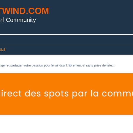
TWIND.COM
rf Community
ILS
ger et partager votre passion pour le windsurf, librement et sans prise de tête...