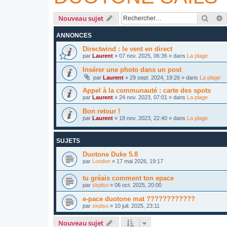
Reche
R
Nouveau sujet
ANNONCES
Directwind : le vent en direct
par
Laurent
»
07 nov. 2025, 06:36
» dans
La plage
Insérer une photo dans un post
par
Laurent
»
29 sept. 2024, 19:26
» dans
La plage
Appel à la communauté : carte des spots
par
Laurent
»
24 nov. 2023, 07:01
» dans
La plage
Bon retour !
par
Laurent
»
18 nov. 2023, 22:40
» dans
La plage
SUJETS
Duotone Duke 5.8
par
London
»
17 mai 2026, 19:17
tu gréais comment ton epace
par
skplso
»
06 oct. 2025, 20:00
e-pace duotone mat ????????????
par
skplso
»
10 juil. 2025, 23:11
Nouveau sujet