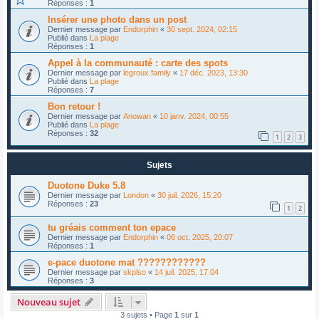
Réponses :
1
Insérer une photo dans un post
Dernier message par
Endorphin
«
30 sept. 2024, 02:15
Publié dans
La plage
Réponses :
1
Appel à la communauté : carte des spots
Dernier message par
legroux.family
«
17 déc. 2023, 13:30
Publié dans
La plage
Réponses :
7
Bon retour !
Dernier message par
Anowan
«
10 janv. 2024, 00:55
Publié dans
La plage
Réponses :
32
1
2
3
Sujets
Duotone Duke 5.8
Dernier message par
London
«
30 juil. 2026, 15:20
Réponses :
23
1
2
tu gréais comment ton epace
Dernier message par
Endorphin
«
06 oct. 2025, 20:07
Réponses :
1
e-pace duotone mat ????????????
Dernier message par
skplso
«
14 juil. 2025, 17:04
Réponses :
3
Nouveau sujet
3 sujets • Page
1
sur
1