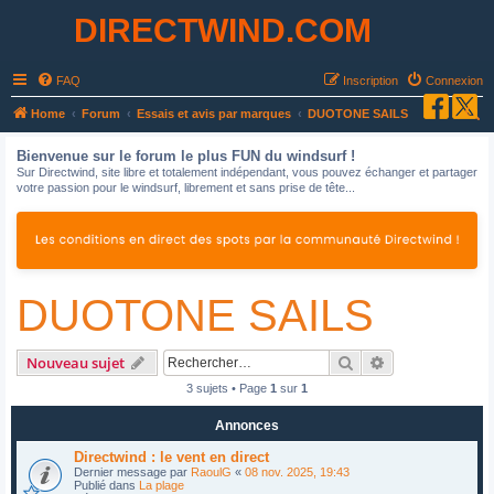
DIRECTWIND.COM
FAQ
Inscription
Connexion
R
Home
Forum
Essais et avis par marques
DUOTONE SAILS
e
Bienvenue sur le forum le plus FUN du windsurf !
c
Sur Directwind, site libre et totalement indépendant, vous pouvez échanger et partager
votre passion pour le windsurf, librement et sans prise de tête...
h
e
r
c
DUOTONE SAILS
h
e
r
Rechercher
Recherche avan
Nouveau sujet
3 sujets • Page
1
sur
1
Annonces
Directwind : le vent en direct
Dernier message par
RaoulG
«
08 nov. 2025, 19:43
Publié dans
La plage