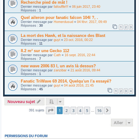
Recherche pied de mât !
Dernier message par
fafouffle!!!
«
06 juin 2017, 23:40
Réponses :
1
Quel aileron pour fanatic falcon 104l ?, .
Dernier message par
Homerdusud
«
04 févr. 2017, 09:49
Réponses :
30
1
2
3
La mort des Hawk, et la naissance des Blast
Dernier message par
guyt
«
23 oct. 2016, 00:22
Réponses :
11
8.2 m² sur une Gecko 112
Dernier message par
Cath
«
16 sept. 2016, 22:44
Réponses :
7
new wave 2006 83 l, un avis là dessus?
Dernier message par
zanzibar
«
21 août 2016, 09:44
Réponses :
1
Fanatic TriWave 69 2014, Quelqu'un l'a essayé?
Dernier message par
guyt
«
04 août 2016, 21:45
Réponses :
45
1
2
3
4
Nouveau sujet
Page
1
sur
16
1
2
3
4
5
16
Suivant
391 sujets
…
Aller
PERMISSIONS DU FORUM