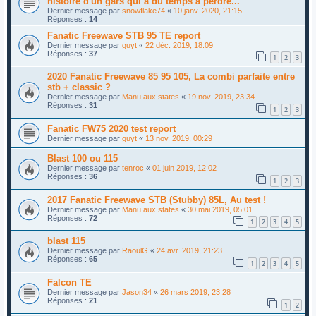
histoire d'un gars qui a du temps à perdre...
Dernier message par
snowflake74
«
10 janv. 2020, 21:15
Réponses :
14
Fanatic Freewave STB 95 TE report
Dernier message par
guyt
«
22 déc. 2019, 18:09
Réponses :
37
1
2
3
2020 Fanatic Freewave 85 95 105, La combi parfaite entre
stb + classic ?
Dernier message par
Manu aux states
«
19 nov. 2019, 23:34
Réponses :
31
1
2
3
Fanatic FW75 2020 test report
Dernier message par
guyt
«
13 nov. 2019, 00:29
Blast 100 ou 115
Dernier message par
tenroc
«
01 juin 2019, 12:02
Réponses :
36
1
2
3
2017 Fanatic Freewave STB (Stubby) 85L, Au test !
Dernier message par
Manu aux states
«
30 mai 2019, 05:01
Réponses :
72
1
2
3
4
5
blast 115
Dernier message par
RaoulG
«
24 avr. 2019, 21:23
Réponses :
65
1
2
3
4
5
Falcon TE
Dernier message par
Jason34
«
26 mars 2019, 23:28
Réponses :
21
1
2