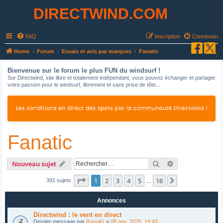
DIRECTWIND.COM
FAQ
Inscription
Connexion
R
Home
Forum
Essais et avis par marques
Fanatic
e
Bienvenue sur le forum le plus FUN du windsurf !
c
Sur Directwind, site libre et totalement indépendant, vous pouvez échanger et partager
votre passion pour le windsurf, librement et sans prise de tête...
h
e
r
c
Fanatic
h
e
r
Rechercher
Recherche avan
Nouveau sujet
Page
1
sur
16
1
2
3
4
5
16
Suivant
391 sujets
…
Annonces
Directwind : le vent en direct
Dernier message par
RaoulG
«
08 nov. 2025, 19:43