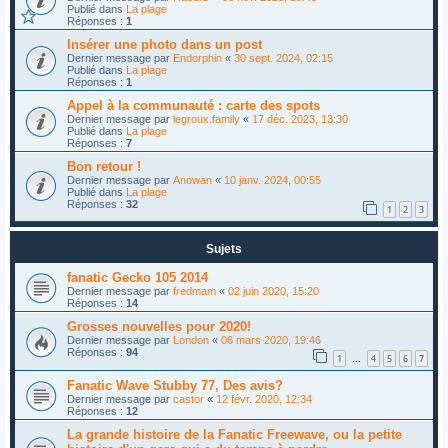
Publié dans
La plage
Réponses :
1
Insérer une photo dans un post
Dernier message par
Endorphin
«
30 sept. 2024, 02:15
Publié dans
La plage
Réponses :
1
Appel à la communauté : carte des spots
Dernier message par
legroux.family
«
17 déc. 2023, 13:30
Publié dans
La plage
Réponses :
7
Bon retour !
Dernier message par
Anowan
«
10 janv. 2024, 00:55
Publié dans
La plage
Réponses :
32
1
2
3
Sujets
fanatic Gecko 105 2014
Dernier message par
fredmam
«
02 juin 2020, 15:20
Réponses :
14
Grosses nouvelles pour 2020!
Dernier message par
London
«
06 mars 2020, 19:46
Réponses :
94
1
4
5
6
7
…
Fanatic Wave Stubby 77, Des avis?
Dernier message par
castor
«
12 févr. 2020, 12:34
Réponses :
12
La grande histoire de la Fanatic Freewave, ou la petite