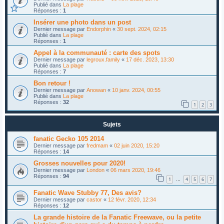
Publié dans
La plage
Réponses :
1
Insérer une photo dans un post
Dernier message par
Endorphin
«
30 sept. 2024, 02:15
Publié dans
La plage
Réponses :
1
Appel à la communauté : carte des spots
Dernier message par
legroux.family
«
17 déc. 2023, 13:30
Publié dans
La plage
Réponses :
7
Bon retour !
Dernier message par
Anowan
«
10 janv. 2024, 00:55
Publié dans
La plage
Réponses :
32
1
2
3
Sujets
fanatic Gecko 105 2014
Dernier message par
fredmam
«
02 juin 2020, 15:20
Réponses :
14
Grosses nouvelles pour 2020!
Dernier message par
London
«
06 mars 2020, 19:46
Réponses :
94
1
4
5
6
7
…
Fanatic Wave Stubby 77, Des avis?
Dernier message par
castor
«
12 févr. 2020, 12:34
Réponses :
12
La grande histoire de la Fanatic Freewave, ou la petite