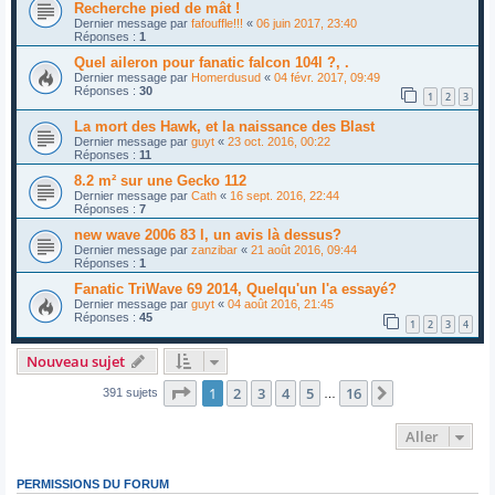
Recherche pied de mât !
Dernier message par
fafouffle!!!
«
06 juin 2017, 23:40
Réponses :
1
Quel aileron pour fanatic falcon 104l ?, .
Dernier message par
Homerdusud
«
04 févr. 2017, 09:49
Réponses :
30
1
2
3
La mort des Hawk, et la naissance des Blast
Dernier message par
guyt
«
23 oct. 2016, 00:22
Réponses :
11
8.2 m² sur une Gecko 112
Dernier message par
Cath
«
16 sept. 2016, 22:44
Réponses :
7
new wave 2006 83 l, un avis là dessus?
Dernier message par
zanzibar
«
21 août 2016, 09:44
Réponses :
1
Fanatic TriWave 69 2014, Quelqu'un l'a essayé?
Dernier message par
guyt
«
04 août 2016, 21:45
Réponses :
45
1
2
3
4
Nouveau sujet
Page
1
sur
16
1
2
3
4
5
16
Suivant
391 sujets
…
Aller
PERMISSIONS DU FORUM