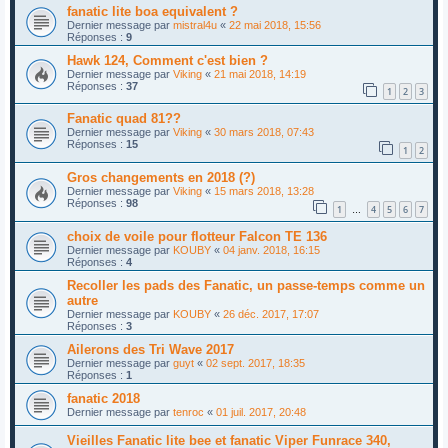
fanatic lite boa equivalent ?
Dernier message par
mistral4u
«
22 mai 2018, 15:56
Réponses :
9
Hawk 124, Comment c'est bien ?
Dernier message par
Viking
«
21 mai 2018, 14:19
Réponses :
37
1
2
3
Fanatic quad 81??
Dernier message par
Viking
«
30 mars 2018, 07:43
Réponses :
15
1
2
Gros changements en 2018 (?)
Dernier message par
Viking
«
15 mars 2018, 13:28
Réponses :
98
1
4
5
6
7
…
choix de voile pour flotteur Falcon TE 136
Dernier message par
KOUBY
«
04 janv. 2018, 16:15
Réponses :
4
Recoller les pads des Fanatic, un passe-temps comme un
autre
Dernier message par
KOUBY
«
26 déc. 2017, 17:07
Réponses :
3
Ailerons des Tri Wave 2017
Dernier message par
guyt
«
02 sept. 2017, 18:35
Réponses :
1
fanatic 2018
Dernier message par
tenroc
«
01 juil. 2017, 20:48
Vieilles Fanatic lite bee et fanatic Viper Funrace 340,