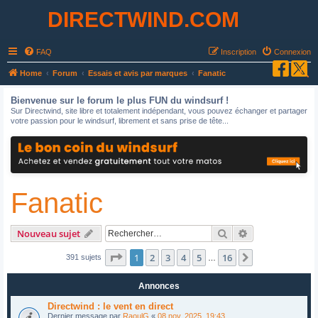
DIRECTWIND.COM
FAQ
Inscription
Connexion
R
Home
Forum
Essais et avis par marques
Fanatic
e
Bienvenue sur le forum le plus FUN du windsurf !
c
Sur Directwind, site libre et totalement indépendant, vous pouvez échanger et partager
votre passion pour le windsurf, librement et sans prise de tête...
h
e
r
c
Fanatic
h
e
r
Rechercher
Recherche avan
Nouveau sujet
Page
1
sur
16
1
2
3
4
5
16
Suivant
391 sujets
…
Annonces
Directwind : le vent en direct
Dernier message par
RaoulG
«
08 nov. 2025, 19:43