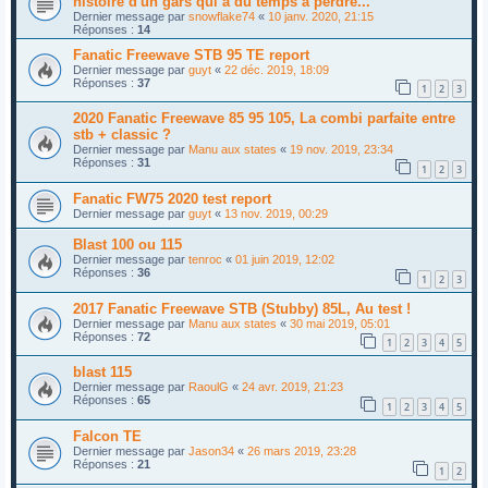
histoire d'un gars qui a du temps à perdre...
Dernier message par
snowflake74
«
10 janv. 2020, 21:15
Réponses :
14
Fanatic Freewave STB 95 TE report
Dernier message par
guyt
«
22 déc. 2019, 18:09
Réponses :
37
1
2
3
2020 Fanatic Freewave 85 95 105, La combi parfaite entre
stb + classic ?
Dernier message par
Manu aux states
«
19 nov. 2019, 23:34
Réponses :
31
1
2
3
Fanatic FW75 2020 test report
Dernier message par
guyt
«
13 nov. 2019, 00:29
Blast 100 ou 115
Dernier message par
tenroc
«
01 juin 2019, 12:02
Réponses :
36
1
2
3
2017 Fanatic Freewave STB (Stubby) 85L, Au test !
Dernier message par
Manu aux states
«
30 mai 2019, 05:01
Réponses :
72
1
2
3
4
5
blast 115
Dernier message par
RaoulG
«
24 avr. 2019, 21:23
Réponses :
65
1
2
3
4
5
Falcon TE
Dernier message par
Jason34
«
26 mars 2019, 23:28
Réponses :
21
1
2