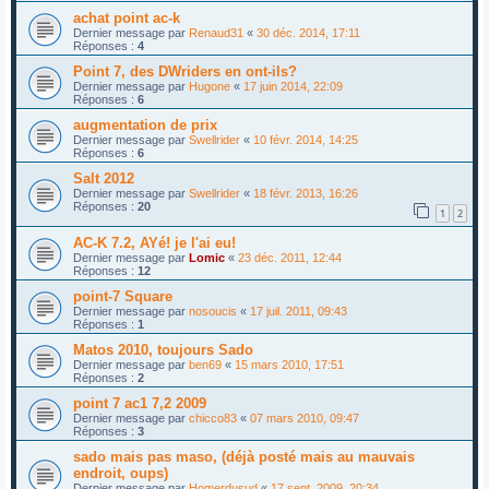
achat point ac-k
Dernier message par
Renaud31
«
30 déc. 2014, 17:11
Réponses :
4
Point 7, des DWriders en ont-ils?
Dernier message par
Hugone
«
17 juin 2014, 22:09
Réponses :
6
augmentation de prix
Dernier message par
Swellrider
«
10 févr. 2014, 14:25
Réponses :
6
Salt 2012
Dernier message par
Swellrider
«
18 févr. 2013, 16:26
Réponses :
20
1
2
AC-K 7.2, AYé! je l'ai eu!
Dernier message par
Lomic
«
23 déc. 2011, 12:44
Réponses :
12
point-7 Square
Dernier message par
nosoucis
«
17 juil. 2011, 09:43
Réponses :
1
Matos 2010, toujours Sado
Dernier message par
ben69
«
15 mars 2010, 17:51
Réponses :
2
point 7 ac1 7,2 2009
Dernier message par
chicco83
«
07 mars 2010, 09:47
Réponses :
3
sado mais pas maso, (déjà posté mais au mauvais
endroit, oups)
Dernier message par
Homerdusud
«
17 sept. 2009, 20:34