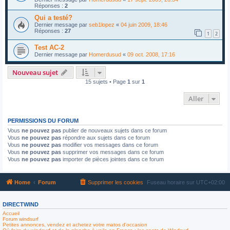
Réponses :
2
Qui a testé?
Dernier message par
seb1lopez
«
04 juin 2009, 18:46
Réponses :
27
1
2
Test AC-2
Dernier message par
Homerdusud
«
09 oct. 2008, 17:16
Nouveau sujet
15 sujets • Page
1
sur
1
Aller
PERMISSIONS DU FORUM
Vous
ne pouvez pas
publier de nouveaux sujets dans ce forum
Vous
ne pouvez pas
répondre aux sujets dans ce forum
Vous
ne pouvez pas
modifier vos messages dans ce forum
Vous
ne pouvez pas
supprimer vos messages dans ce forum
Vous
ne pouvez pas
importer de pièces jointes dans ce forum
Home
Forum
Supprimer les cookies
Fuseau horaire sur
UTC+02:00
DIRECTWIND
Accueil
Forum windsurf
Petites annonces, vendez et achetez votre matos d'occasion