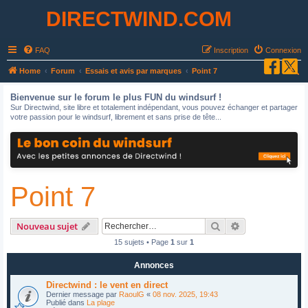
DIRECTWIND.COM
FAQ
Inscription
Connexion
R
Home
Forum
Essais et avis par marques
Point 7
e
Bienvenue sur le forum le plus FUN du windsurf !
c
Sur Directwind, site libre et totalement indépendant, vous pouvez échanger et partager
votre passion pour le windsurf, librement et sans prise de tête...
h
e
r
c
Point 7
h
e
r
Rechercher
Recherche avan
Nouveau sujet
15 sujets • Page
1
sur
1
Annonces
Directwind : le vent en direct
Dernier message par
RaoulG
«
08 nov. 2025, 19:43
Publié dans
La plage