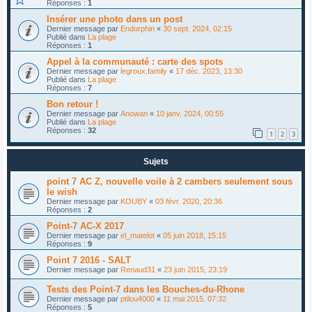
Réponses :
1
Insérer une photo dans un post
Dernier message par
Endorphin
«
30 sept. 2024, 02:15
Publié dans
La plage
Réponses :
1
Appel à la communauté : carte des spots
Dernier message par
legroux.family
«
17 déc. 2023, 13:30
Publié dans
La plage
Réponses :
7
Bon retour !
Dernier message par
Anowan
«
10 janv. 2024, 00:55
Publié dans
La plage
Réponses :
32
1
2
3
Sujets
point 7 AC Z, nouvelle voile à 2 cambers seulement sous
le wish
Dernier message par
KOUBY
«
03 févr. 2020, 20:36
Réponses :
2
Point-7 AC-X 2017
Dernier message par
el_matelot
«
05 juin 2018, 15:15
Réponses :
9
Point 7 2016 - SALT
Dernier message par
Renaud31
«
23 juin 2015, 23:19
Tests des Point-7 dans les Bouches-du-Rhone
Dernier message par
ptilou4000
«
11 mai 2015, 07:32
Réponses :
5