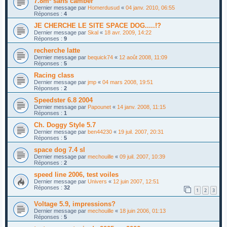
7.8m² sans camber
Dernier message par
Homerdusud
«
04 janv. 2010, 06:55
Réponses :
4
JE CHERCHE LE SITE SPACE DOG.....!?
Dernier message par
Skal
«
18 avr. 2009, 14:22
Réponses :
9
recherche latte
Dernier message par
bequick74
«
12 août 2008, 11:09
Réponses :
5
Racing class
Dernier message par
jmp
«
04 mars 2008, 19:51
Réponses :
2
Speedster 6.8 2004
Dernier message par
Papounet
«
14 janv. 2008, 11:15
Réponses :
1
Ch. Doggy Style 5.7
Dernier message par
ben44230
«
19 juil. 2007, 20:31
Réponses :
5
space dog 7.4 sl
Dernier message par
mechouille
«
09 juil. 2007, 10:39
Réponses :
2
speed line 2006, test voiles
Dernier message par
Univers
«
12 juin 2007, 12:51
Réponses :
32
1
2
3
Voltage 5.9, impressions?
Dernier message par
mechouille
«
18 juin 2006, 01:13
Réponses :
5