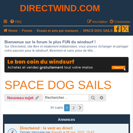
DIRECTWIND.COM
FAQ
Inscription
Connexion
R
Home
Forum
Essais et avis par marques
SPACE DOG SAILS
e
Bienvenue sur le forum le plus FUN du windsurf !
c
Sur Directwind, site libre et totalement indépendant, vous pouvez échanger et partager
votre passion pour le windsurf, librement et sans prise de tête...
h
e
r
c
SPACE DOG SAILS
h
e
r
Rechercher
Recherche avan
Nouveau sujet
1
2
Suivant
34 sujets
Annonces
Directwind : le vent en direct
Dernier message par
RaoulG
«
08 nov. 2025, 19:43