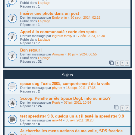
Publié dans
La plage
Réponses :
1
Insérer une photo dans un post
Dernier message par
Endorphin
«
30 sept. 2024, 02:15
Publié dans
La plage
Réponses :
1
Appel à la communauté : carte des spots
Dernier message par
legroux.family
«
17 déc. 2023, 13:30
Publié dans
La plage
Réponses :
7
Bon retour !
Dernier message par
Anowan
«
10 janv. 2024, 00:55
Publié dans
La plage
Réponses :
32
1
2
3
Sujets
space dog Toxic 2005, comportement de la voile
Dernier message par
phyrex
«
18 sept. 2011, 17:35
Réponses :
2
Scoop: Pendle arrête Space Dog!, info ou intox?
Dernier message par
Poule
«
07 juin 2011, 10:54
Réponses :
24
1
2
test speedster 9.8, quelqu un a t il testè la speedster 9.8
Dernier message par
mnx44
«
05 avr. 2011, 18:28
Réponses :
8
Je cherche les mensurations de ma voile, SDS freeride