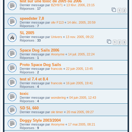
test sur une toxic de 2005 ou 2006
Dernier message par
BZH971
«
13 févr. 2006, 23:15
Réponses :
17
1
2
speedster 7,8
Dernier message par
oliv F113
«
14 déc. 2005, 20:59
Réponses :
7
SL 2005
Dernier message par
Univers
«
13 nov. 2005, 09:22
Réponses :
33
1
2
3
Space Dog Sails 2006
Dernier message par
Anonyme
«
14 juil. 2005, 22:24
Réponses :
1
Proto Space Dog Sails
Dernier message par
francois
«
22 juin 2005, 13:45
Réponses :
2
test sl 7.4 et 8.4
Dernier message par
francois
«
16 juin 2005, 19:41
Réponses :
4
toxic
Dernier message par
wondering
«
04 juin 2005, 12:43
Réponses :
4
SD SL 660
Dernier message par
ole timer
«
20 mai 2005, 09:27
Doggy Style 2003/2004
Dernier message par
Anonyme
«
17 mai 2005, 08:21
Réponses :
9