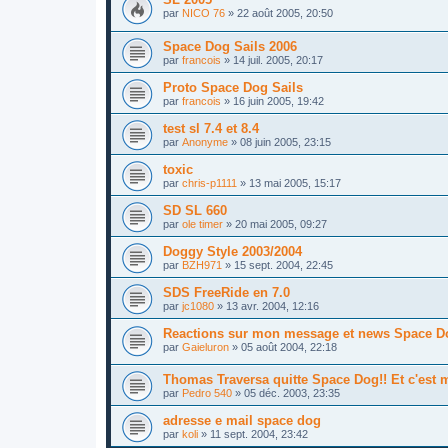
par
NICO 76
»
22 août 2005, 20:50
Space Dog Sails 2006
par
francois
»
14 juil. 2005, 20:17
Proto Space Dog Sails
par
francois
»
16 juin 2005, 19:42
test sl 7.4 et 8.4
par
Anonyme
»
08 juin 2005, 23:15
toxic
par
chris-p1111
»
13 mai 2005, 15:17
SD SL 660
par
ole timer
»
20 mai 2005, 09:27
Doggy Style 2003/2004
par
BZH971
»
15 sept. 2004, 22:45
SDS FreeRide en 7.0
par
jc1080
»
13 avr. 2004, 12:16
Reactions sur mon message et news Space D
par
Gaieluron
»
05 août 2004, 22:18
Thomas Traversa quitte Space Dog!! Et c'est m
par
Pedro 540
»
05 déc. 2003, 23:35
adresse e mail space dog
par
koli
»
11 sept. 2004, 23:42