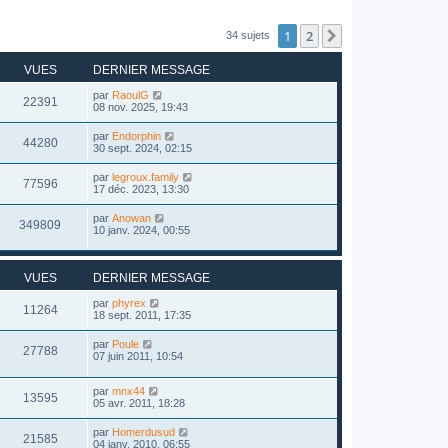
1
2
Suivant
34 sujets
VUES
DERNIER MESSAGE
par
RaoulG
22391
08 nov. 2025, 19:43
par
Endorphin
44280
30 sept. 2024, 02:15
par
legroux.family
77596
17 déc. 2023, 13:30
par
Anowan
349809
10 janv. 2024, 00:55
VUES
DERNIER MESSAGE
par
phyrex
11264
18 sept. 2011, 17:35
par
Poule
27788
07 juin 2011, 10:54
par
mnx44
13595
05 avr. 2011, 18:28
par
Homerdusud
21585
04 janv. 2010, 06:55