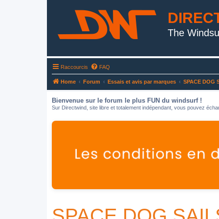
DIREC
The Windsu
Raccourcis
FAQ
Home
Forum
Essais et avis par marques
SPACE DOG 
Bienvenue sur le forum le plus FUN du windsurf !
Sur Directwind, site libre et totalement indépendant, vous pouvez échan
SPACE DOG SAIL