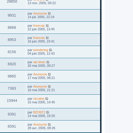
28850
13 nov. 2005, 09:22
par
Anonyme
9931
14 juil. 2005, 22:24
par
francois
8868
22 juin 2005, 13:45
par
francois
8953
16 juin 2005, 19:41
par
wondering
8156
04 juin 2005, 12:43
par
ole timer
6920
20 mai 2005, 09:27
par
Anonyme
9865
17 mai 2005, 08:21
par
Anonyme
7383
16 mai 2005, 21:21
par
nicotine
15944
15 mai 2005, 14:45
par
BZH971
9391
14 mai 2005, 19:20
par
Anonyme
6591
28 avr. 2005, 08:26