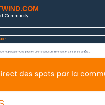
TWIND.COM
rf Community
SAILS
ger et partager votre passion pour le windsurf, librement et sans prise de tête...
S