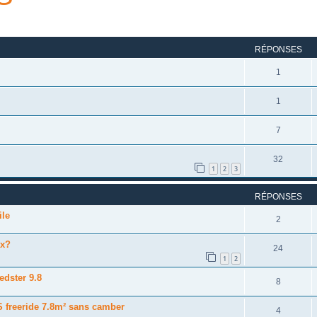
rcher
echerche avancée
RÉPONSES
1
1
7
32
1
2
3
RÉPONSES
ile
2
ox?
24
1
2
eedster 9.8
8
S freeride 7.8m² sans camber
4