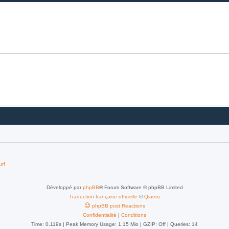
urf
Développé par
phpBB
® Forum Software © phpBB Limited
Traduction française officielle
©
Qiaeru
phpBB post Reactions
Confidentialité
|
Conditions
Time: 0.119s
| Peak Memory Usage: 1.15 Mio | GZIP: Off |
Queries: 14