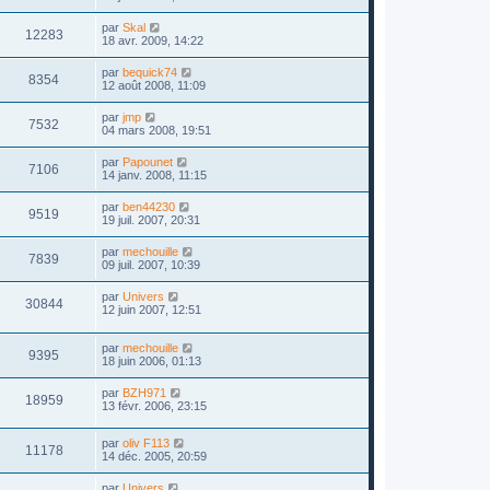
par
Skal
12283
18 avr. 2009, 14:22
par
bequick74
8354
12 août 2008, 11:09
par
jmp
7532
04 mars 2008, 19:51
par
Papounet
7106
14 janv. 2008, 11:15
par
ben44230
9519
19 juil. 2007, 20:31
par
mechouille
7839
09 juil. 2007, 10:39
par
Univers
30844
12 juin 2007, 12:51
par
mechouille
9395
18 juin 2006, 01:13
par
BZH971
18959
13 févr. 2006, 23:15
par
oliv F113
11178
14 déc. 2005, 20:59
par
Univers