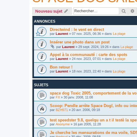
Reche
R
Nouveau sujet
ANNONCES
Directwind : le vent en direct
par
Laurent
»
07 nov. 2025, 06:36
» dans
La plage
Insérer une photo dans un post
par
Laurent
»
29 sept. 2024, 19:26
» dans
La plage
Appel à la communauté : carte des spots
par
Laurent
»
24 nov. 2023, 07:01
» dans
La plage
Bon retour !
par
Laurent
»
18 nov. 2023, 22:40
» dans
La plage
SUJETS
space dog Toxic 2005, comportement de la vo
par
FX
»
30 janv. 2008, 11:08
Scoop: Pendle arrête Space Dog!, info ou int
par
BZH971
»
20 avr. 2006, 09:18
test speedster 9.8, quelqu un a t il testè la sp
par
Anonyme
»
16 juin 2005, 11:28
Je cherche les mensurations de ma voile, SD
par
thedoud
»
30 déc. 2009, 09:58