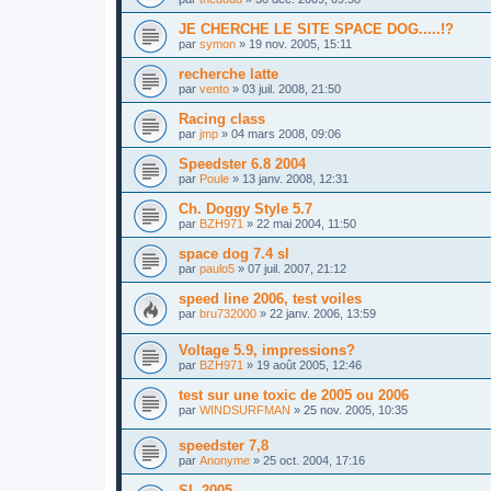
JE CHERCHE LE SITE SPACE DOG.....!?
par
symon
»
19 nov. 2005, 15:11
recherche latte
par
vento
»
03 juil. 2008, 21:50
Racing class
par
jmp
»
04 mars 2008, 09:06
Speedster 6.8 2004
par
Poule
»
13 janv. 2008, 12:31
Ch. Doggy Style 5.7
par
BZH971
»
22 mai 2004, 11:50
space dog 7.4 sl
par
paulo5
»
07 juil. 2007, 21:12
speed line 2006, test voiles
par
bru732000
»
22 janv. 2006, 13:59
Voltage 5.9, impressions?
par
BZH971
»
19 août 2005, 12:46
test sur une toxic de 2005 ou 2006
par
WINDSURFMAN
»
25 nov. 2005, 10:35
speedster 7,8
par
Anonyme
»
25 oct. 2004, 17:16
SL 2005