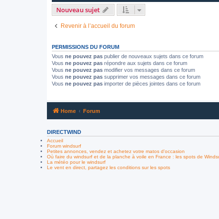
Nouveau sujet
Revenir à l’accueil du forum
PERMISSIONS DU FORUM
Vous
ne pouvez pas
publier de nouveaux sujets dans ce forum
Vous
ne pouvez pas
répondre aux sujets dans ce forum
Vous
ne pouvez pas
modifier vos messages dans ce forum
Vous
ne pouvez pas
supprimer vos messages dans ce forum
Vous
ne pouvez pas
importer de pièces jointes dans ce forum
Home
Forum
DIRECTWIND
Accueil
Forum windsurf
Petites annonces, vendez et achetez votre matos d'occasion
Où faire du windsurf et de la planche à voile en France : les spots de Winds
La météo pour le windsurf
Le vent en direct, partagez les conditions sur les spots