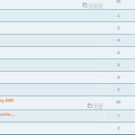
33
1
2
3
1
2
4
4
0
9
5
og 2005
20
1
2
oche....
7
2