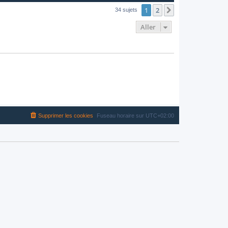
1
2
Suivant
34 sujets
Aller
Supprimer les cookies
Fuseau horaire sur
UTC+02:00