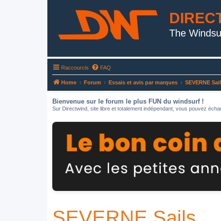
DIREC
The Windsu
Raccourcis
FAQ
Home
Forum
Essais et avis par marques
SEVERNE Sail
Bienvenue sur le forum le plus FUN du windsurf !
Sur Directwind, site libre et totalement indépendant, vous pouvez échan
SEVERNE Sails