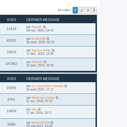
1
2
3
Suivant
64 sujets
VUES
DERNIER MESSAGE
par
RaoulG
21623
08 nov. 2025, 19:43
par
Endorphin
43502
30 sept. 2024, 02:15
par
legroux.family
76834
17 déc. 2023, 13:30
par
Anowan
347882
10 janv. 2024, 00:55
VUES
DERNIER MESSAGE
par
Le concombre masqué
15856
04 août 2024, 17:17
par
Manu aux states
8761
21 avr. 2020, 07:27
par
tutu
14959
17 juil. 2019, 15:17
par
windsurfer56
5889
02 mai 2017, 10:28