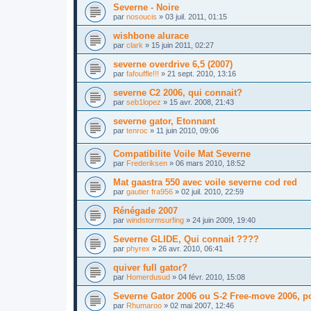
Severne - Noire
par
nosoucis
»
03 juil. 2011, 01:15
wishbone alurace
par
clark
»
15 juin 2011, 02:27
severne overdrive 6,5 (2007)
par
fafouffle!!!
»
21 sept. 2010, 13:16
severne C2 2006, qui connait?
par
seb1lopez
»
15 avr. 2008, 21:43
severne gator, Etonnant
par
tenroc
»
11 juin 2010, 09:06
Compatibilite Voile Mat Severne
par
Frederiksen
»
06 mars 2010, 18:52
Mat gaastra 550 avec voile severne cod red
par
gautier fra956
»
02 juil. 2010, 22:59
Rénégade 2007
par
windstormsurfing
»
24 juin 2009, 19:40
Severne GLIDE, Qui connait ????
par
phyrex
»
26 avr. 2010, 06:41
quiver full gator?
par
Homerdusud
»
04 févr. 2010, 15:08
Severne Gator 2006 ou S-2 Free-move 2006, p
par
Rhumaroo
»
02 mai 2007, 12:46