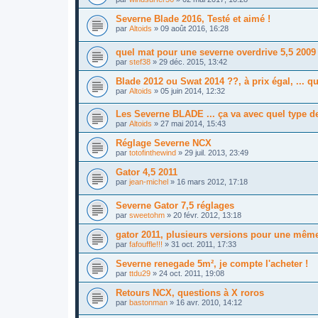
Severne Blade 2016, Testé et aimé !
par
Altoids
»
09 août 2016, 16:28
quel mat pour une severne overdrive 5,5 2009
par
stef38
»
29 déc. 2015, 13:42
Blade 2012 ou Swat 2014 ??, à prix égal, ... q
par
Altoids
»
05 juin 2014, 12:32
Les Severne BLADE ... ça va avec quel type de
par
Altoids
»
27 mai 2014, 15:43
Réglage Severne NCX
par
totofinthewind
»
29 juil. 2013, 23:49
Gator 4,5 2011
par
jean-michel
»
16 mars 2012, 17:18
Severne Gator 7,5 réglages
par
sweetohm
»
20 févr. 2012, 13:18
gator 2011, plusieurs versions pour une même
par
fafouffle!!!
»
31 oct. 2011, 17:33
Severne renegade 5m², je compte l'acheter !
par
ttdu29
»
24 oct. 2011, 19:08
Retours NCX, questions à X roros
par
bastonman
»
16 avr. 2010, 14:12