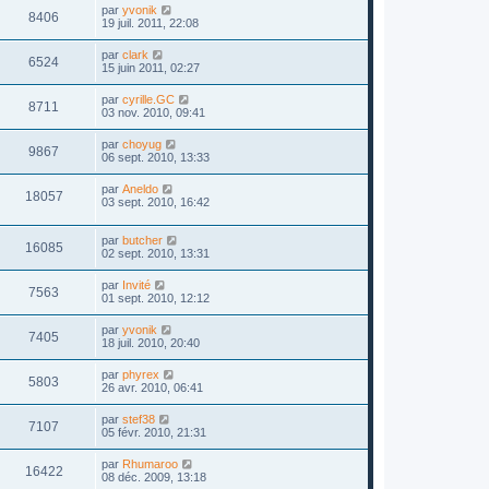
par
yvonik
8406
19 juil. 2011, 22:08
par
clark
6524
15 juin 2011, 02:27
par
cyrille.GC
8711
03 nov. 2010, 09:41
par
choyug
9867
06 sept. 2010, 13:33
par
Aneldo
18057
03 sept. 2010, 16:42
par
butcher
16085
02 sept. 2010, 13:31
par
Invité
7563
01 sept. 2010, 12:12
par
yvonik
7405
18 juil. 2010, 20:40
par
phyrex
5803
26 avr. 2010, 06:41
par
stef38
7107
05 févr. 2010, 21:31
par
Rhumaroo
16422
08 déc. 2009, 13:18