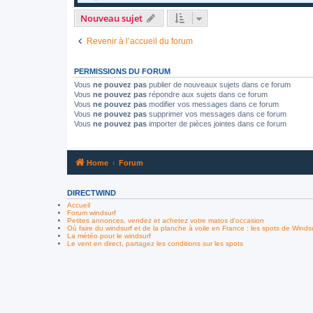
Nouveau sujet
Revenir à l’accueil du forum
PERMISSIONS DU FORUM
Vous
ne pouvez pas
publier de nouveaux sujets dans ce forum
Vous
ne pouvez pas
répondre aux sujets dans ce forum
Vous
ne pouvez pas
modifier vos messages dans ce forum
Vous
ne pouvez pas
supprimer vos messages dans ce forum
Vous
ne pouvez pas
importer de pièces jointes dans ce forum
Home
Forum
DIRECTWIND
Accueil
Forum windsurf
Petites annonces, vendez et achetez votre matos d'occasion
Où faire du windsurf et de la planche à voile en France : les spots de Winds
La météo pour le windsurf
Le vent en direct, partagez les conditions sur les spots