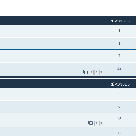
rcher
echerche avancée
RÉPONSES
1
1
7
32
1
2
3
RÉPONSES
5
6
16
1
2
0