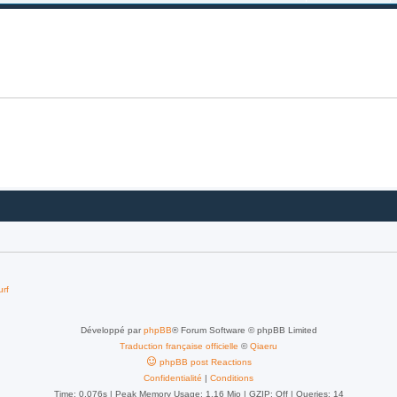
urf
Développé par
phpBB
® Forum Software © phpBB Limited
Traduction française officielle
©
Qiaeru
phpBB post Reactions
Confidentialité
|
Conditions
Time: 0.076s
| Peak Memory Usage: 1.16 Mio | GZIP: Off |
Queries: 14