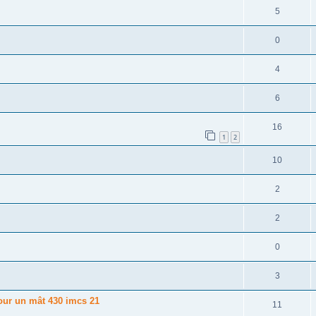
5
0
4
6
16
1
2
10
2
2
0
3
our un mât 430 imcs 21
11