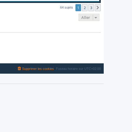
1
2
3
Suivant
64 sujets
Aller
Supprimer les cookies
Fuseau horaire sur
UTC+02:00