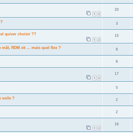
20
1
2
 ?
3
uel quiver choisir ??
15
1
2
 mât, RDM ok ... mais quel flex ?
8
8
17
1
2
5
 voile ?
2
2
16
1
2