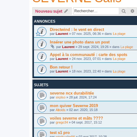
Reche
R
Nouveau sujet
ANNONCES
Directwind : le vent en direct
par
Laurent
»
07 nov. 2025, 06:36
» dans
La plage
Insérer une photo dans un post
par
Laurent
»
29 sept. 2024, 19:26
» dans
La plage
Appel à la communauté : carte des spots
par
Laurent
»
24 nov. 2023, 07:01
» dans
La plage
Bon retour !
par
Laurent
»
18 nov. 2023, 22:40
» dans
La plage
SUJETS
severne ncx durabilitée
par
skplso
»
28 juil. 2024, 17:24
mon quiver Severne 2019
par
Altoids
»
02 avr. 2020, 15:18
voiles severne et mâts ????
par
grego34
»
04 sept. 2017, 15:12
test s1 pro
par
windsurfer56
»
02 mai 2017, 10:28