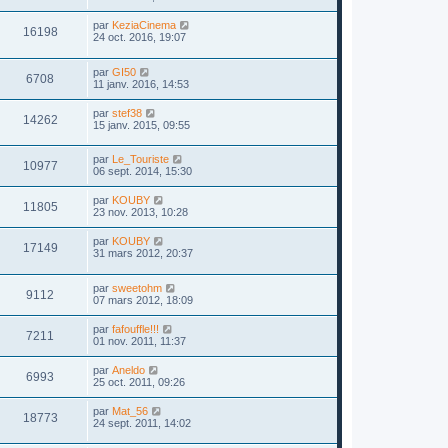
par
KeziaCinema
16198
24 oct. 2016, 19:07
par
GI50
6708
11 janv. 2016, 14:53
par
stef38
14262
15 janv. 2015, 09:55
par
Le_Touriste
10977
06 sept. 2014, 15:30
par
KOUBY
11805
23 nov. 2013, 10:28
par
KOUBY
17149
31 mars 2012, 20:37
par
sweetohm
9112
07 mars 2012, 18:09
par
fafouffle!!!
7211
01 nov. 2011, 11:37
par
Aneldo
6993
25 oct. 2011, 09:26
par
Mat_56
18773
24 sept. 2011, 14:02