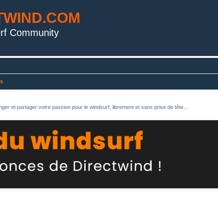
TWIND.COM
rf Community
s
ger et partager votre passion pour le windsurf, librement et sans prise de tête...