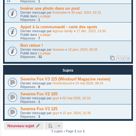
Réponses :
1
Insérer une photo dans un post
Dernier message par
Endorphin
«
30 sept. 2024, 02:15
Publié dans
La plage
Réponses :
1
Appel à la communauté : carte des spots
Dernier message par
legroux.family
«
17 déc. 2023, 13:30
Publié dans
La plage
Réponses :
7
Bon retour !
Dernier message par
Anowan
«
10 janv. 2024, 00:55
Publié dans
La plage
Réponses :
32
1
2
3
Sujets
Severne Fox V3 115 (Windsurf Magazine review)
Dernier message par
Homerdusud
«
24 mai 2026, 08:24
Réponses :
8
Severne Fox V2 105
Dernier message par
guyt
«
02 mai 2026, 16:10
Réponses :
1
Severne Fox V3 125
Dernier message par
guyt
«
15 avr. 2024, 22:35
Réponses :
3
Nouveau sujet
3 sujets • Page
1
sur
1