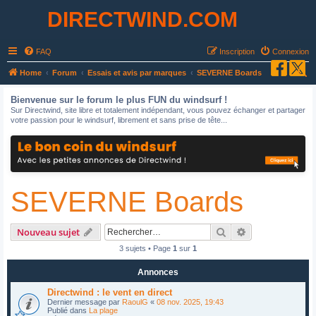
DIRECTWIND.COM
FAQ
Inscription
Connexion
R
Home
Forum
Essais et avis par marques
SEVERNE Boards
e
Bienvenue sur le forum le plus FUN du windsurf !
c
Sur Directwind, site libre et totalement indépendant, vous pouvez échanger et partager
votre passion pour le windsurf, librement et sans prise de tête...
h
e
r
c
SEVERNE Boards
h
e
r
Rechercher
Recherche avan
Nouveau sujet
3 sujets • Page
1
sur
1
Annonces
Directwind : le vent en direct
Dernier message par
RaoulG
«
08 nov. 2025, 19:43
Publié dans
La plage