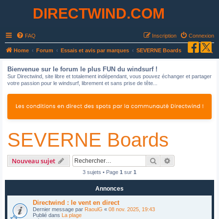
DIRECTWIND.COM
FAQ
Inscription
Connexion
R
Home
Forum
Essais et avis par marques
SEVERNE Boards
e
Bienvenue sur le forum le plus FUN du windsurf !
c
Sur Directwind, site libre et totalement indépendant, vous pouvez échanger et partager
votre passion pour le windsurf, librement et sans prise de tête...
h
e
r
c
SEVERNE Boards
h
e
r
Rechercher
Recherche avan
Nouveau sujet
3 sujets • Page
1
sur
1
Annonces
Directwind : le vent en direct
Dernier message par
RaoulG
«
08 nov. 2025, 19:43
Publié dans
La plage