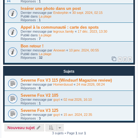
Réponses :
1
Insérer une photo dans un post
Dernier message par
Endorphin
«
30 sept. 2024, 02:15
Publié dans
La plage
Réponses :
1
Appel à la communauté : carte des spots
Dernier message par
legroux.family
«
17 déc. 2023, 13:30
Publié dans
La plage
Réponses :
7
Bon retour !
Dernier message par
Anowan
«
10 janv. 2024, 00:55
Publié dans
La plage
Réponses :
32
1
2
3
Sujets
Severne Fox V3 115 (Windsurf Magazine review)
Dernier message par
Homerdusud
«
24 mai 2026, 08:24
Réponses :
8
Severne Fox V2 105
Dernier message par
guyt
«
02 mai 2026, 16:10
Réponses :
1
Severne Fox V3 125
Dernier message par
guyt
«
15 avr. 2024, 22:35
Réponses :
3
Nouveau sujet
3 sujets • Page
1
sur
1