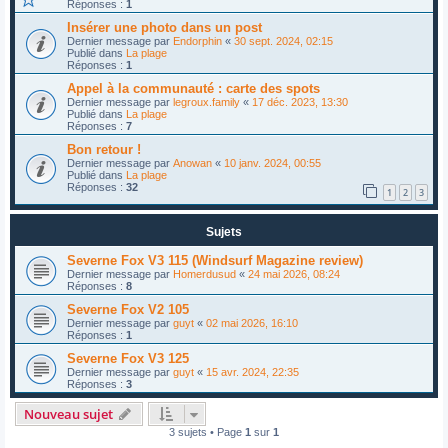
Réponses :
1
Insérer une photo dans un post
Dernier message par
Endorphin
«
30 sept. 2024, 02:15
Publié dans
La plage
Réponses :
1
Appel à la communauté : carte des spots
Dernier message par
legroux.family
«
17 déc. 2023, 13:30
Publié dans
La plage
Réponses :
7
Bon retour !
Dernier message par
Anowan
«
10 janv. 2024, 00:55
Publié dans
La plage
Réponses :
32
1
2
3
Sujets
Severne Fox V3 115 (Windsurf Magazine review)
Dernier message par
Homerdusud
«
24 mai 2026, 08:24
Réponses :
8
Severne Fox V2 105
Dernier message par
guyt
«
02 mai 2026, 16:10
Réponses :
1
Severne Fox V3 125
Dernier message par
guyt
«
15 avr. 2024, 22:35
Réponses :
3
Nouveau sujet
3 sujets • Page
1
sur
1