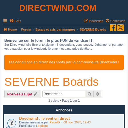
DIRECTWIND.COM
FAQ
Inscription
Connexion
R
Home
Forum
Essais et avis par marques
SEVERNE Boards
e
Bienvenue sur le forum le plus FUN du windsurf !
c
Sur Directwind, site libre et totalement indépendant, vous pouvez échanger et partager
votre passion pour le windsurf, librement et sans prise de tête...
h
e
r
c
SEVERNE Boards
h
e
r
Rechercher
Recherche avan
Nouveau sujet
3 sujets • Page
1
sur
1
Annonces
Directwind : le vent en direct
Dernier message par
RaoulG
«
08 nov. 2025, 19:43
Publié dans
La plage