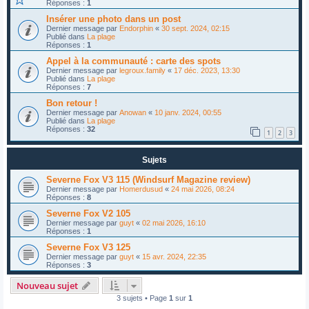
Réponses :
1
Insérer une photo dans un post
Dernier message par
Endorphin
«
30 sept. 2024, 02:15
Publié dans
La plage
Réponses :
1
Appel à la communauté : carte des spots
Dernier message par
legroux.family
«
17 déc. 2023, 13:30
Publié dans
La plage
Réponses :
7
Bon retour !
Dernier message par
Anowan
«
10 janv. 2024, 00:55
Publié dans
La plage
Réponses :
32
1
2
3
Sujets
Severne Fox V3 115 (Windsurf Magazine review)
Dernier message par
Homerdusud
«
24 mai 2026, 08:24
Réponses :
8
Severne Fox V2 105
Dernier message par
guyt
«
02 mai 2026, 16:10
Réponses :
1
Severne Fox V3 125
Dernier message par
guyt
«
15 avr. 2024, 22:35
Réponses :
3
Nouveau sujet
3 sujets • Page
1
sur
1