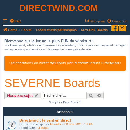
DIRECTWIND.COM
FAQ
Inscription
Connexion
R
Home
Forum
Essais et avis par marques
SEVERNE Boards
e
Bienvenue sur le forum le plus FUN du windsurf !
c
Sur Directwind, site libre et totalement indépendant, vous pouvez échanger et partager
votre passion pour le windsurf, librement et sans prise de tête...
h
e
r
c
SEVERNE Boards
h
e
r
Rechercher
Recherche avan
Nouveau sujet
3 sujets • Page
1
sur
1
Annonces
Directwind : le vent en direct
Dernier message par
RaoulG
«
08 nov. 2025, 19:43
Publié dans
La plage