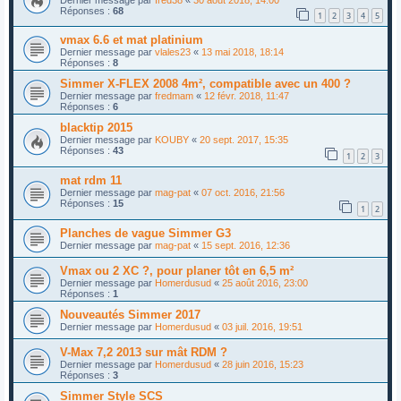
Réponses :
68
1
2
3
4
5
vmax 6.6 et mat platinium
Dernier message par
vlales23
«
13 mai 2018, 18:14
Réponses :
8
Simmer X-FLEX 2008 4m², compatible avec un 400 ?
Dernier message par
fredmam
«
12 févr. 2018, 11:47
Réponses :
6
blacktip 2015
Dernier message par
KOUBY
«
20 sept. 2017, 15:35
Réponses :
43
1
2
3
mat rdm 11
Dernier message par
mag-pat
«
07 oct. 2016, 21:56
Réponses :
15
1
2
Planches de vague Simmer G3
Dernier message par
mag-pat
«
15 sept. 2016, 12:36
Vmax ou 2 XC ?, pour planer tôt en 6,5 m²
Dernier message par
Homerdusud
«
25 août 2016, 23:00
Réponses :
1
Nouveautés Simmer 2017
Dernier message par
Homerdusud
«
03 juil. 2016, 19:51
V-Max 7,2 2013 sur mât RDM ?
Dernier message par
Homerdusud
«
28 juin 2016, 15:23
Réponses :
3
Simmer Style SCS