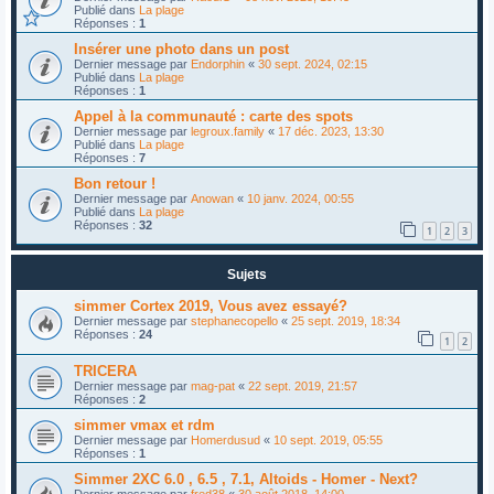
Publié dans
La plage
Réponses :
1
Insérer une photo dans un post
Dernier message par
Endorphin
«
30 sept. 2024, 02:15
Publié dans
La plage
Réponses :
1
Appel à la communauté : carte des spots
Dernier message par
legroux.family
«
17 déc. 2023, 13:30
Publié dans
La plage
Réponses :
7
Bon retour !
Dernier message par
Anowan
«
10 janv. 2024, 00:55
Publié dans
La plage
Réponses :
32
1
2
3
Sujets
simmer Cortex 2019, Vous avez essayé?
Dernier message par
stephanecopello
«
25 sept. 2019, 18:34
Réponses :
24
1
2
TRICERA
Dernier message par
mag-pat
«
22 sept. 2019, 21:57
Réponses :
2
simmer vmax et rdm
Dernier message par
Homerdusud
«
10 sept. 2019, 05:55
Réponses :
1
Simmer 2XC 6.0 , 6.5 , 7.1, Altoids - Homer - Next?
Dernier message par
fred38
«
30 août 2018, 14:00