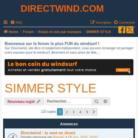
DIRECTWIND.COM
FAQ
Inscription
Connexion
R
Home
Forum
Essais et avis par marques
SIMMER STYLE
e
Bienvenue sur le forum le plus FUN du windsurf !
c
Sur Directwind, site libre et totalement indépendant, vous pouvez échanger et partager
votre passion pour le windsurf, librement et sans prise de tête...
h
e
r
c
SIMMER STYLE
h
e
r
Rechercher
Recherche avan
Nouveau sujet
1
2
3
4
5
Suivant
110 sujets
Annonces
Directwind : le vent en direct
Dernier message par
RaoulG
«
08 nov. 2025, 19:43