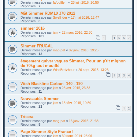
Dernier message par
fafouffle!!!
«
23 juin 2016, 20:50
Réponses :
7
Mât Simmer RDM10 370 2012
Dernier message par
Swellrider
«
17 mai 2016, 12:47
Réponses :
8
simmer 2016
Dernier message par
jam
«
22 mars 2016, 22:30
Réponses :
101
1
4
5
6
7
…
Simmer FRUGAL
Dernier message par
mag-pat
«
02 janv. 2016, 19:25
Réponses :
13
étagement quiver vagues Simmer, Pour un p'tit mignon
de 70kg tout mouillé
Dernier message par
WindBreizheur
«
26 sept. 2015, 13:23
Réponses :
47
1
2
3
4
Wish Blackline Carbon 140 - 190
Dernier message par
jam
«
23 avr. 2015, 23:38
Réponses :
11
Nouveautés Simmer
Dernier message par
jam
«
13 févr. 2015, 10:50
Réponses :
21
1
2
Tricera
Dernier message par
mag-pat
«
16 janv. 2015, 21:38
Réponses :
5
Page Simmer Style France !
Dernier message par
jam
«
30 sept. 2014, 23:06