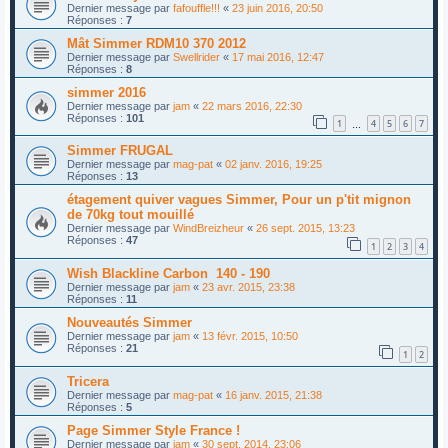
Dernier message par
fafouffle!!!
«
23 juin 2016, 20:50
Réponses :
7
Mât Simmer RDM10 370 2012
Dernier message par
Swellrider
«
17 mai 2016, 12:47
Réponses :
8
simmer 2016
Dernier message par
jam
«
22 mars 2016, 22:30
Réponses :
101
1
4
5
6
7
…
Simmer FRUGAL
Dernier message par
mag-pat
«
02 janv. 2016, 19:25
Réponses :
13
étagement quiver vagues Simmer, Pour un p'tit mignon
de 70kg tout mouillé
Dernier message par
WindBreizheur
«
26 sept. 2015, 13:23
Réponses :
47
1
2
3
4
Wish Blackline Carbon 140 - 190
Dernier message par
jam
«
23 avr. 2015, 23:38
Réponses :
11
Nouveautés Simmer
Dernier message par
jam
«
13 févr. 2015, 10:50
Réponses :
21
1
2
Tricera
Dernier message par
mag-pat
«
16 janv. 2015, 21:38
Réponses :
5
Page Simmer Style France !
Dernier message par
jam
«
30 sept. 2014, 23:06