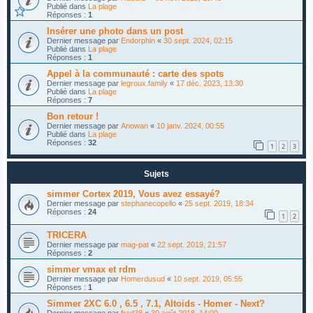
Publié dans
La plage
Réponses :
1
Insérer une photo dans un post
Dernier message par
Endorphin
«
30 sept. 2024, 02:15
Publié dans
La plage
Réponses :
1
Appel à la communauté : carte des spots
Dernier message par
legroux.family
«
17 déc. 2023, 13:30
Publié dans
La plage
Réponses :
7
Bon retour !
Dernier message par
Anowan
«
10 janv. 2024, 00:55
Publié dans
La plage
Réponses :
32
1
2
3
Sujets
simmer Cortex 2019, Vous avez essayé?
Dernier message par
stephanecopello
«
25 sept. 2019, 18:34
Réponses :
24
1
2
TRICERA
Dernier message par
mag-pat
«
22 sept. 2019, 21:57
Réponses :
2
simmer vmax et rdm
Dernier message par
Homerdusud
«
10 sept. 2019, 05:55
Réponses :
1
Simmer 2XC 6.0 , 6.5 , 7.1, Altoids - Homer - Next?
Dernier message par
fred38
«
30 août 2018, 14:00