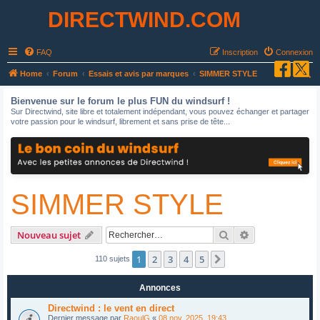
DIRECTWIND.COM
FAQ
Inscription
Connexion
R
Home
Forum
Essais et avis par marques
SIMMER STYLE
e
Bienvenue sur le forum le plus FUN du windsurf !
c
Sur Directwind, site libre et totalement indépendant, vous pouvez échanger et partager
votre passion pour le windsurf, librement et sans prise de tête...
h
e
r
c
SIMMER STYLE
h
e
r
Rechercher
Recherche avan
Nouveau sujet
1
2
3
4
5
Suivant
110 sujets
Annonces
Directwind : le vent en direct
Dernier message par
RaoulG
«
08 nov. 2025, 19:43