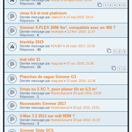
Réponses :
68
1
2
3
4
5
vmax 6.6 et mat platinium
Dernier message par
vlales23
«
13 mai 2018, 18:14
Réponses :
8
Simmer X-FLEX 2008 4m², compatible avec un 400 ?
Dernier message par
fredmam
«
12 févr. 2018, 11:47
Réponses :
6
blacktip 2015
Dernier message par
KOUBY
«
20 sept. 2017, 15:35
Réponses :
43
1
2
3
mat rdm 11
Dernier message par
mag-pat
«
07 oct. 2016, 21:56
Réponses :
15
1
2
Planches de vague Simmer G3
Dernier message par
mag-pat
«
15 sept. 2016, 12:36
Vmax ou 2 XC ?, pour planer tôt en 6,5 m²
Dernier message par
Homerdusud
«
25 août 2016, 23:00
Réponses :
1
Nouveautés Simmer 2017
Dernier message par
Homerdusud
«
03 juil. 2016, 19:51
V-Max 7,2 2013 sur mât RDM ?
Dernier message par
Homerdusud
«
28 juin 2016, 15:23
Réponses :
3
Simmer Style SCS