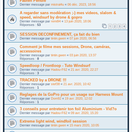
Fabien Pendle
Dernier message par
mistral4u
«
06 déc. 2023, 18:56
A regarder sans modération ;-) mes videos, slalom &
speed, windsurf by drone & gopro
Dernier message par
remi94
«
13 juin 2020, 18:06
Réponses :
53
1
2
3
4
SESSION DECONFINEMENT, ça fait du bien
Dernier message par
tintin.gwen
«
07 juin 2020, 06:56
Comment je filme mes sessions, Drone, caméras,
accessoires
Dernier message par
tintin.gwen
«
03 juin 2020, 13:37
Réponses :
8
Speedloop / Frontloop - Tuto Windsurf
Dernier message par
Hadou-F62
«
21 avr. 2020, 22:27
Réponses :
3
TRACKED by a DRONE !!!
Dernier message par
stef38
«
21 avr. 2020, 10:42
Réponses :
1
Reglages de la GoPro pour un usage sur Harness Mount
Dernier message par
Dom92
«
19 avr. 2020, 12:02
Réponses :
1
3 conseils pour entretenir ton foil Aluminium - Vid?o
Dernier message par
Hadou-F62
«
09 avr. 2020, 15:20
Extreme light wind, windfoil session
Dernier message par
tintin.gwen
«
15 mars 2020, 10:05