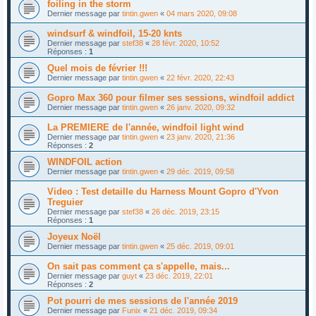
foiling in the storm
Dernier message par
tintin.gwen
«
04 mars 2020, 09:08
windsurf & windfoil, 15-20 knts
Dernier message par
stef38
«
28 févr. 2020, 10:52
Réponses :
1
Quel mois de février !!!
Dernier message par
tintin.gwen
«
22 févr. 2020, 22:43
Gopro Max 360 pour filmer ses sessions, windfoil addict
Dernier message par
tintin.gwen
«
26 janv. 2020, 09:32
La PREMIERE de l'année, windfoil light wind
Dernier message par
tintin.gwen
«
23 janv. 2020, 21:36
Réponses :
2
WINDFOIL action
Dernier message par
tintin.gwen
«
29 déc. 2019, 09:58
Video : Test detaille du Harness Mount Gopro d'Yvon
Treguier
Dernier message par
stef38
«
26 déc. 2019, 23:15
Réponses :
1
Joyeux Noël
Dernier message par
tintin.gwen
«
25 déc. 2019, 09:01
On sait pas comment ça s'appelle, mais...
Dernier message par
guyt
«
23 déc. 2019, 22:01
Réponses :
2
Pot pourri de mes sessions de l'année 2019
Dernier message par
Funix
«
21 déc. 2019, 09:34