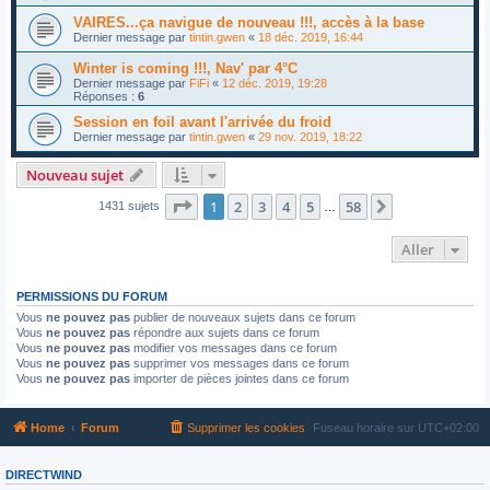
VAIRES...ça navigue de nouveau !!!, accès à la base
Dernier message par
tintin.gwen
«
18 déc. 2019, 16:44
Winter is coming !!!, Nav' par 4°C
Dernier message par
FiFi
«
12 déc. 2019, 19:28
Réponses :
6
Session en foil avant l'arrivée du froid
Dernier message par
tintin.gwen
«
29 nov. 2019, 18:22
Nouveau sujet
Page
1
sur
58
1
2
3
4
5
58
Suivant
1431 sujets
…
Aller
PERMISSIONS DU FORUM
Vous
ne pouvez pas
publier de nouveaux sujets dans ce forum
Vous
ne pouvez pas
répondre aux sujets dans ce forum
Vous
ne pouvez pas
modifier vos messages dans ce forum
Vous
ne pouvez pas
supprimer vos messages dans ce forum
Vous
ne pouvez pas
importer de pièces jointes dans ce forum
Home
Forum
Supprimer les cookies
Fuseau horaire sur
UTC+02:00
DIRECTWIND