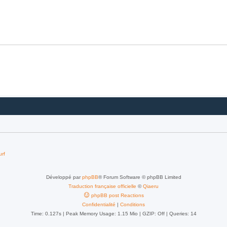
urf
Développé par
phpBB
® Forum Software © phpBB Limited
Traduction française officielle
©
Qiaeru
phpBB post Reactions
Confidentialité
|
Conditions
Time: 0.127s
| Peak Memory Usage: 1.15 Mio | GZIP: Off |
Queries: 14