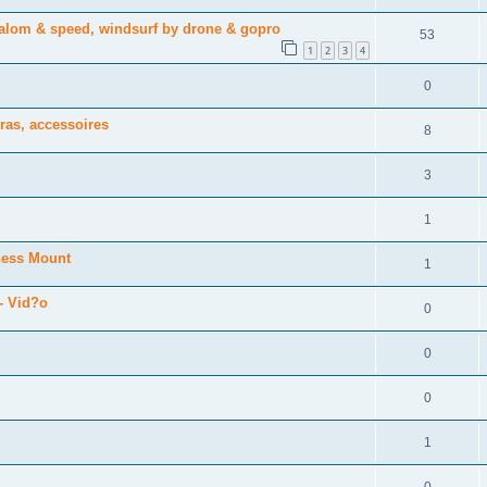
lalom & speed, windsurf by drone & gopro
53
1
2
3
4
0
ras, accessoires
8
3
1
ness Mount
1
 - Vid?o
0
0
0
1
0