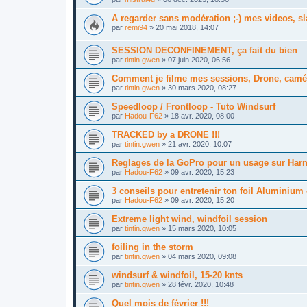
A regarder sans modération ;-) mes videos, s
par
remi94
»
20 mai 2018, 14:07
SESSION DECONFINEMENT, ça fait du bien
par
tintin.gwen
»
07 juin 2020, 06:56
Comment je filme mes sessions, Drone, camé
par
tintin.gwen
»
30 mars 2020, 08:27
Speedloop / Frontloop - Tuto Windsurf
par
Hadou-F62
»
18 avr. 2020, 08:00
TRACKED by a DRONE !!!
par
tintin.gwen
»
21 avr. 2020, 10:07
Reglages de la GoPro pour un usage sur Har
par
Hadou-F62
»
09 avr. 2020, 15:23
3 conseils pour entretenir ton foil Aluminium
par
Hadou-F62
»
09 avr. 2020, 15:20
Extreme light wind, windfoil session
par
tintin.gwen
»
15 mars 2020, 10:05
foiling in the storm
par
tintin.gwen
»
04 mars 2020, 09:08
windsurf & windfoil, 15-20 knts
par
tintin.gwen
»
28 févr. 2020, 10:48
Quel mois de février !!!