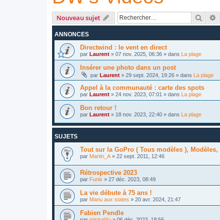
Reche
R
Nouveau sujet
ANNONCES
Directwind : le vent en direct
par
Laurent
»
07 nov. 2025, 06:36
» dans
La plage
Insérer une photo dans un post
par
Laurent
»
29 sept. 2024, 19:26
» dans
La plage
Appel à la communauté : carte des spots
par
Laurent
»
24 nov. 2023, 07:01
» dans
La plage
Bon retour !
par
Laurent
»
18 nov. 2023, 22:40
» dans
La plage
SUJETS
Tout sur la GoPro ( Tous modèles ), Modèles, 
par
Martin_A
»
22 sept. 2011, 12:46
Rétrospective 2023
par
Funix
»
27 déc. 2023, 08:49
La vie débute à 75 ans !
par
Manu aux states
»
20 avr. 2024, 21:47
Fabien Pendle
par
mistral4u
»
06 déc. 2023, 18:56