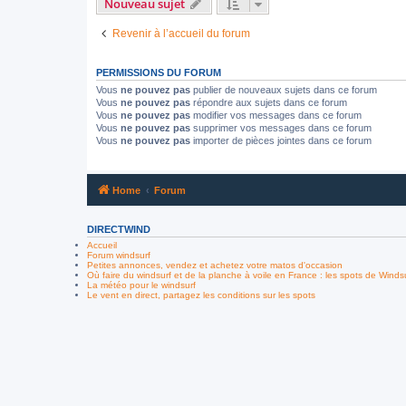
Nouveau sujet
Revenir à l’accueil du forum
PERMISSIONS DU FORUM
Vous
ne pouvez pas
publier de nouveaux sujets dans ce forum
Vous
ne pouvez pas
répondre aux sujets dans ce forum
Vous
ne pouvez pas
modifier vos messages dans ce forum
Vous
ne pouvez pas
supprimer vos messages dans ce forum
Vous
ne pouvez pas
importer de pièces jointes dans ce forum
Home
Forum
DIRECTWIND
Accueil
Forum windsurf
Petites annonces, vendez et achetez votre matos d'occasion
Où faire du windsurf et de la planche à voile en France : les spots de Winds
La météo pour le windsurf
Le vent en direct, partagez les conditions sur les spots