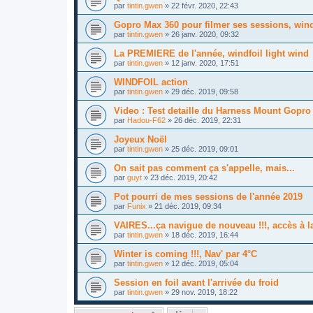
par
tintin.gwen
»
22 févr. 2020, 22:43
Gopro Max 360 pour filmer ses sessions, wind
par
tintin.gwen
»
26 janv. 2020, 09:32
La PREMIERE de l'année, windfoil light wind
par
tintin.gwen
»
12 janv. 2020, 17:51
WINDFOIL action
par
tintin.gwen
»
29 déc. 2019, 09:58
Video : Test detaille du Harness Mount Gopro
par
Hadou-F62
»
26 déc. 2019, 22:31
Joyeux Noël
par
tintin.gwen
»
25 déc. 2019, 09:01
On sait pas comment ça s'appelle, mais...
par
guyt
»
23 déc. 2019, 20:42
Pot pourri de mes sessions de l'année 2019
par
Funix
»
21 déc. 2019, 09:34
VAIRES...ça navigue de nouveau !!!, accès à l
par
tintin.gwen
»
18 déc. 2019, 16:44
Winter is coming !!!, Nav' par 4°C
par
tintin.gwen
»
12 déc. 2019, 05:04
Session en foil avant l'arrivée du froid
par
tintin.gwen
»
29 nov. 2019, 18:22