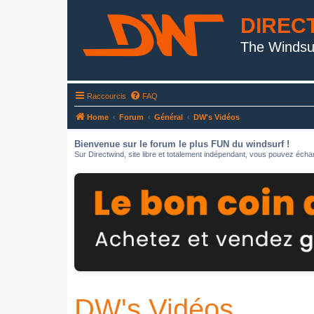
DIREC
The Windsu
Raccourcis
FAQ
Home
Forum
Général
DW's Vidéos
Bienvenue sur le forum le plus FUN du windsurf !
Sur Directwind, site libre et totalement indépendant, vous pouvez échan
DW's Vidéos