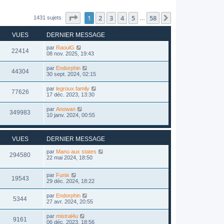
Page
1
sur
58
1
2
3
4
5
58
Suivant
1431 sujets
…
VUES
DERNIER MESSAGE
par
RaoulG
22414
08 nov. 2025, 19:43
par
Endorphin
44304
30 sept. 2024, 02:15
par
legroux.family
77626
17 déc. 2023, 13:30
par
Anowan
349983
10 janv. 2024, 00:55
VUES
DERNIER MESSAGE
par
Manu aux states
294580
22 mai 2024, 18:50
par
Funix
19543
29 déc. 2024, 18:22
par
Endorphin
5344
27 avr. 2024, 20:55
par
mistral4u
9161
06 déc. 2023, 18:56