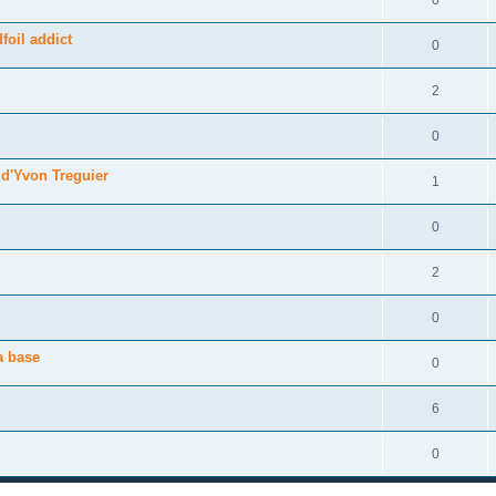
foil addict
0
2
0
 d'Yvon Treguier
1
0
2
0
a base
0
6
0