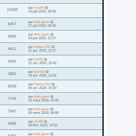
par
remi94
22350
13 juin 2020, 18:06
par
tintin.gwen
8457
07 juin 2020, 06:56
par
tintin.gwen
5686
03 juin 2020, 13:37
par
Hadou-F62
4411
21 avr. 2020, 22:27
par
stef38
4041
21 avr. 2020, 10:42
par
Dom92
3961
19 avr. 2020, 12:02
par
Hadou-F62
8343
09 avr. 2020, 15:20
par
tintin.gwen
7744
15 mars 2020, 10:05
par
tintin.gwen
7642
04 mars 2020, 09:08
par
stef38
3886
28 févr. 2020, 10:52
par
tintin.gwen
6791