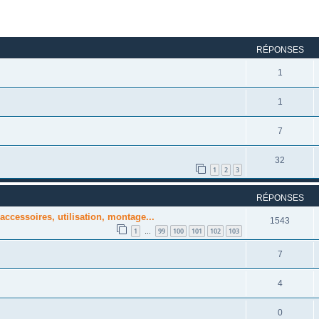
rcher
echerche avancée
RÉPONSES
1
1
7
32
1
2
3
RÉPONSES
accessoires, utilisation, montage...
1543
1
99
100
101
102
103
…
7
4
0