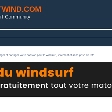
TWIND.COM
rf Community
ger et partager votre passion pour le windsurf, librement et sans prise de tête...