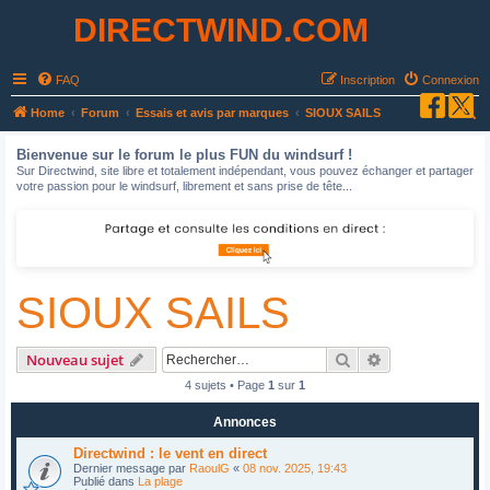
DIRECTWIND.COM
FAQ
Inscription
Connexion
R
Home
Forum
Essais et avis par marques
SIOUX SAILS
e
Bienvenue sur le forum le plus FUN du windsurf !
c
Sur Directwind, site libre et totalement indépendant, vous pouvez échanger et partager
votre passion pour le windsurf, librement et sans prise de tête...
h
e
r
c
SIOUX SAILS
h
e
r
Rechercher
Recherche avan
Nouveau sujet
4 sujets • Page
1
sur
1
Annonces
Directwind : le vent en direct
Dernier message par
RaoulG
«
08 nov. 2025, 19:43
Publié dans
La plage