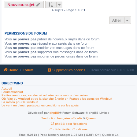
Nouveau sujet
4 sujets • Page
1
sur
1
Aller
PERMISSIONS DU FORUM
Vous
ne pouvez pas
publier de nouveaux sujets dans ce forum
Vous
ne pouvez pas
répondre aux sujets dans ce forum
Vous
ne pouvez pas
modifier vos messages dans ce forum
Vous
ne pouvez pas
supprimer vos messages dans ce forum
Vous
ne pouvez pas
importer de pièces jointes dans ce forum
Home
Forum
Supprimer les cookies
Fuseau horaire sur
UTC+02:00
DIRECTWIND
Accueil
Forum windsurf
Petites annonces, vendez et achetez votre matos d'occasion
Où faire du windsurf et de la planche à voile en France : les spots de Windsurf
La météo pour le windsurf
Le vent en direct, partagez les conditions sur les spots
Développé par
phpBB
® Forum Software © phpBB Limited
Traduction française officielle
©
Qiaeru
phpBB post Reactions
Confidentialité
|
Conditions
Time: 0.051s
| Peak Memory Usage: 1.03 Mio | GZIP: Off |
Queries: 14