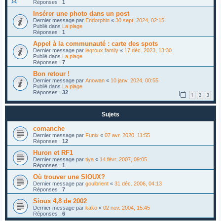
Réponses :
1
Insérer une photo dans un post
Dernier message par
Endorphin
«
30 sept. 2024, 02:15
Publié dans
La plage
Réponses :
1
Appel à la communauté : carte des spots
Dernier message par
legroux.family
«
17 déc. 2023, 13:30
Publié dans
La plage
Réponses :
7
Bon retour !
Dernier message par
Anowan
«
10 janv. 2024, 00:55
Publié dans
La plage
Réponses :
32
1
2
3
Sujets
comanche
Dernier message par
Funix
«
07 avr. 2020, 11:55
Réponses :
12
Huron et RF1
Dernier message par
tiya
«
14 févr. 2007, 09:05
Réponses :
1
Où trouver une SIOUX?
Dernier message par
goulbrient
«
31 déc. 2006, 04:13
Réponses :
7
Sioux 4,8 de 2002
Dernier message par
kako
«
02 nov. 2004, 15:45
Réponses :
6