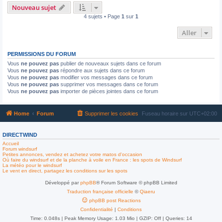
Nouveau sujet
4 sujets • Page
1
sur
1
Aller
PERMISSIONS DU FORUM
Vous
ne pouvez pas
publier de nouveaux sujets dans ce forum
Vous
ne pouvez pas
répondre aux sujets dans ce forum
Vous
ne pouvez pas
modifier vos messages dans ce forum
Vous
ne pouvez pas
supprimer vos messages dans ce forum
Vous
ne pouvez pas
importer de pièces jointes dans ce forum
Home
Forum
Supprimer les cookies
Fuseau horaire sur
UTC+02:00
DIRECTWIND
Accueil
Forum windsurf
Petites annonces, vendez et achetez votre matos d'occasion
Où faire du windsurf et de la planche à voile en France : les spots de Windsurf
La météo pour le windsurf
Le vent en direct, partagez les conditions sur les spots
Développé par
phpBB
® Forum Software © phpBB Limited
Traduction française officielle
©
Qiaeru
phpBB post Reactions
Confidentialité
|
Conditions
Time: 0.048s
| Peak Memory Usage: 1.03 Mio | GZIP: Off |
Queries: 14