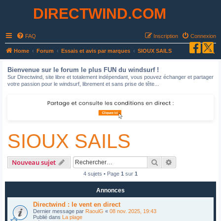
DIRECTWIND.COM
FAQ
Inscription
Connexion
R
Home
Forum
Essais et avis par marques
SIOUX SAILS
e
Bienvenue sur le forum le plus FUN du windsurf !
c
Sur Directwind, site libre et totalement indépendant, vous pouvez échanger et partager
votre passion pour le windsurf, librement et sans prise de tête...
h
e
r
c
SIOUX SAILS
h
e
r
Rechercher
Recherche avan
Nouveau sujet
4 sujets • Page
1
sur
1
Annonces
Directwind : le vent en direct
Dernier message par
RaoulG
«
08 nov. 2025, 19:43
Publié dans
La plage