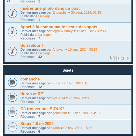
Réponses :
1
Insérer une photo dans un post
Dernier message par
Endorphin
«
30 sept. 2024, 02:15
Publié dans
La plage
Réponses :
1
Appel à la communauté : carte des spots
Dernier message par
legroux.family
«
17 déc. 2023, 13:30
Publié dans
La plage
Réponses :
7
Bon retour !
Dernier message par
Anowan
«
10 janv. 2024, 00:55
Publié dans
La plage
Réponses :
32
1
2
3
Sujets
comanche
Dernier message par
Funix
«
07 avr. 2020, 11:55
Réponses :
12
Huron et RF1
Dernier message par
tiya
«
14 févr. 2007, 09:05
Réponses :
1
Où trouver une SIOUX?
Dernier message par
goulbrient
«
31 déc. 2006, 04:13
Réponses :
7
Sioux 4,8 de 2002
Dernier message par
kako
«
02 nov. 2004, 15:45
Réponses :
6