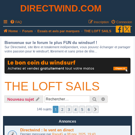
DIRECTWIND.COM
FAQ
Inscription
Connexion
R
Home
Forum
Essais et avis par marques
THE LOFT SAILS
e
Bienvenue sur le forum le plus FUN du windsurf !
c
Sur Directwind, site libre et totalement indépendant, vous pouvez échanger et partager
votre passion pour le windsurf, librement et sans prise de tête...
h
e
r
c
THE LOFT SAILS
h
e
r
Rechercher
Recherche avan
Nouveau sujet
1
2
3
4
5
6
Suivant
146 sujets
Annonces
Directwind : le vent en direct
Dernier message par
RaoulG
«
08 nov. 2025, 19:43