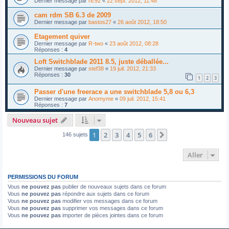
Dernier message par
ric92
«
22 sept. 2012, 11:48
cam rdm SB 6.3 de 2009
Dernier message par
bastos27
«
26 août 2012, 18:50
Etagement quiver
Dernier message par
R-two
«
23 août 2012, 08:28
Réponses :
4
Loft Switchblade 2011 8.5, juste déballée...
Dernier message par
stef38
«
19 juil. 2012, 21:33
Réponses :
30
1
2
3
Passer d'une freerace a une switchblade 5,8 ou 6,3
Dernier message par
Anomyme
«
09 juil. 2012, 15:41
Réponses :
7
Nouveau sujet
1
2
3
4
5
6
Suivant
146 sujets
Aller
PERMISSIONS DU FORUM
Vous
ne pouvez pas
publier de nouveaux sujets dans ce forum
Vous
ne pouvez pas
répondre aux sujets dans ce forum
Vous
ne pouvez pas
modifier vos messages dans ce forum
Vous
ne pouvez pas
supprimer vos messages dans ce forum
Vous
ne pouvez pas
importer de pièces jointes dans ce forum