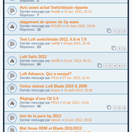
Réponses :
5
Avis avant achat Switchblade réparée
Dernier message par
Aneldo
«
23 avr. 2015, 10:13
Réponses :
7
etagement de quiver de lip wave
Dernier message par
KOUBY
«
11 mars 2015, 19:59
Réponses :
32
1
2
3
Test Loft switchblade 2012, 6.8 et 7.8
Dernier message par
stef38
«
28 juin 2014, 15:46
Réponses :
23
1
2
Loft Sails 2012
Dernier message par
stef38
«
23 oct. 2013, 09:13
Réponses :
60
1
2
3
4
5
Loft Advance, Qui a essayé?
Dernier message par
FR14
«
07 oct. 2013, 21:41
Voiles slalom Loft Blade 2010 & 2008
Dernier message par
propre
«
15 août 2013, 15:28
Réglage d'une O2 5.9
Dernier message par
FR14
«
15 juil. 2013, 14:41
Réponses :
42
1
2
3
test de la pure lip 2013
Dernier message par
ludovic
«
13 oct. 2012, 20:32
Mat Amex RDM et Blade 2011/2012