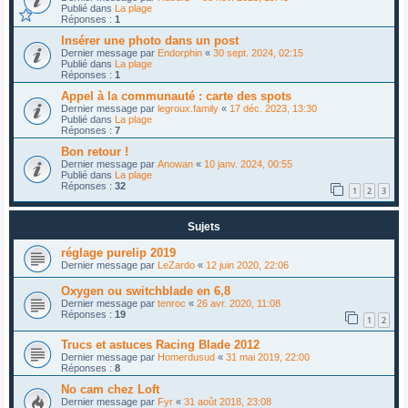
Publié dans
La plage
Réponses :
1
Insérer une photo dans un post
Dernier message par
Endorphin
«
30 sept. 2024, 02:15
Publié dans
La plage
Réponses :
1
Appel à la communauté : carte des spots
Dernier message par
legroux.family
«
17 déc. 2023, 13:30
Publié dans
La plage
Réponses :
7
Bon retour !
Dernier message par
Anowan
«
10 janv. 2024, 00:55
Publié dans
La plage
Réponses :
32
1
2
3
Sujets
réglage purelip 2019
Dernier message par
LeZardo
«
12 juin 2020, 22:06
Oxygen ou switchblade en 6,8
Dernier message par
tenroc
«
26 avr. 2020, 11:08
Réponses :
19
1
2
Trucs et astuces Racing Blade 2012
Dernier message par
Homerdusud
«
31 mai 2019, 22:00
Réponses :
8
No cam chez Loft
Dernier message par
Fyr
«
31 août 2018, 23:08