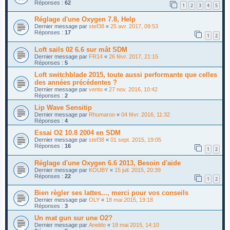
Réponses :
62
1
2
3
4
5
Réglage d'une Oxygen 7.8, Help
Dernier message par
stef38
«
25 avr. 2017, 09:53
Réponses :
17
1
2
Loft sails 02 6.6 sur mât SDM
Dernier message par
FR14
«
26 févr. 2017, 21:15
Réponses :
5
Loft switchblade 2015, toute aussi performante que celles
des années précédentes ?
Dernier message par
vento
«
27 nov. 2016, 10:42
Réponses :
2
Lip Wave Sensitip
Dernier message par
Rhumaroo
«
04 févr. 2016, 11:32
Réponses :
4
Essai O2 10.8 2004 en SDM
Dernier message par
stef38
«
01 sept. 2015, 19:05
Réponses :
16
1
2
Réglage d'une Oxygen 6.6 2013, Besoin d'aide
Dernier message par
KOUBY
«
15 juil. 2015, 20:39
Réponses :
22
1
2
Bien règler ses lattes..., merci pour vos conseils
Dernier message par
OLY
«
18 mai 2015, 19:18
Réponses :
3
Un mat gun sur une O2?
Dernier message par
Aneldo
«
18 mai 2015, 14:10