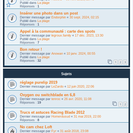
Publié dans
La plage
Réponses :
1
Insérer une photo dans un post
Dernier message par
Endorphin
«
30 sept. 2024, 02:15
Publié dans
La plage
Réponses :
1
Appel à la communauté : carte des spots
Dernier message par
legroux.family
«
17 déc. 2023, 13:30
Publié dans
La plage
Réponses :
7
Bon retour !
Dernier message par
Anowan
«
10 janv. 2024, 00:55
Publié dans
La plage
Réponses :
32
1
2
3
Sujets
réglage purelip 2019
Dernier message par
LeZardo
«
12 juin 2020, 22:06
Oxygen ou switchblade en 6,8
Dernier message par
tenroc
«
26 avr. 2020, 11:08
Réponses :
19
1
2
Trucs et astuces Racing Blade 2012
Dernier message par
Homerdusud
«
31 mai 2019, 22:00
Réponses :
8
No cam chez Loft
Dernier message par
Fyr
«
31 août 2018, 23:08