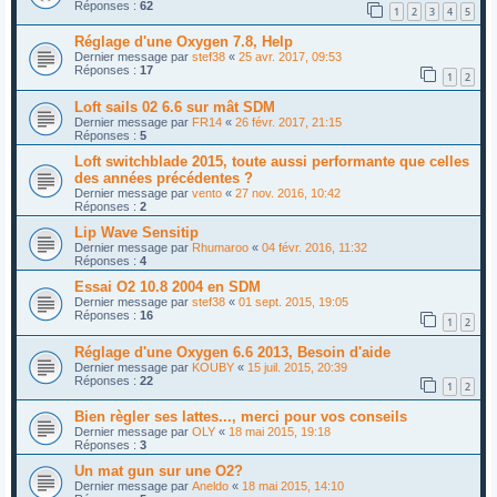
Réponses :
62
1
2
3
4
5
Réglage d'une Oxygen 7.8, Help
Dernier message par
stef38
«
25 avr. 2017, 09:53
Réponses :
17
1
2
Loft sails 02 6.6 sur mât SDM
Dernier message par
FR14
«
26 févr. 2017, 21:15
Réponses :
5
Loft switchblade 2015, toute aussi performante que celles
des années précédentes ?
Dernier message par
vento
«
27 nov. 2016, 10:42
Réponses :
2
Lip Wave Sensitip
Dernier message par
Rhumaroo
«
04 févr. 2016, 11:32
Réponses :
4
Essai O2 10.8 2004 en SDM
Dernier message par
stef38
«
01 sept. 2015, 19:05
Réponses :
16
1
2
Réglage d'une Oxygen 6.6 2013, Besoin d'aide
Dernier message par
KOUBY
«
15 juil. 2015, 20:39
Réponses :
22
1
2
Bien règler ses lattes..., merci pour vos conseils
Dernier message par
OLY
«
18 mai 2015, 19:18
Réponses :
3
Un mat gun sur une O2?
Dernier message par
Aneldo
«
18 mai 2015, 14:10