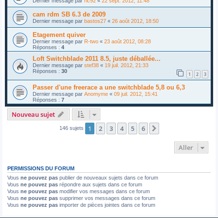
Dernier message par
ric92
«
22 sept. 2012, 11:48
cam rdm SB 6.3 de 2009
Dernier message par
bastos27
«
26 août 2012, 18:50
Etagement quiver
Dernier message par
R-two
«
23 août 2012, 08:28
Réponses :
4
Loft Switchblade 2011 8.5, juste déballée...
Dernier message par
stef38
«
19 juil. 2012, 21:33
Réponses :
30
1
2
3
Passer d'une freerace a une switchblade 5,8 ou 6,3
Dernier message par
Anomyme
«
09 juil. 2012, 15:41
Réponses :
7
Nouveau sujet
1
2
3
4
5
6
Suivant
146 sujets
Aller
PERMISSIONS DU FORUM
Vous
ne pouvez pas
publier de nouveaux sujets dans ce forum
Vous
ne pouvez pas
répondre aux sujets dans ce forum
Vous
ne pouvez pas
modifier vos messages dans ce forum
Vous
ne pouvez pas
supprimer vos messages dans ce forum
Vous
ne pouvez pas
importer de pièces jointes dans ce forum