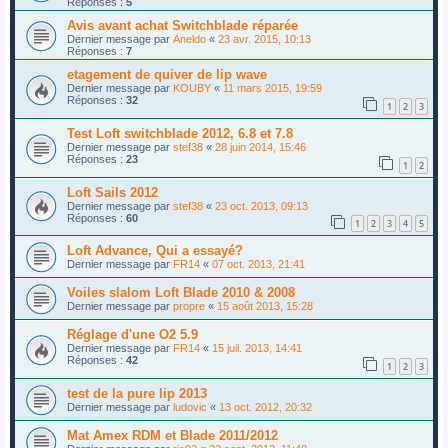
Réponses :
5
Avis avant achat Switchblade réparée
Dernier message par
Aneldo
«
23 avr. 2015, 10:13
Réponses :
7
etagement de quiver de lip wave
Dernier message par
KOUBY
«
11 mars 2015, 19:59
Réponses :
32
1
2
3
Test Loft switchblade 2012, 6.8 et 7.8
Dernier message par
stef38
«
28 juin 2014, 15:46
Réponses :
23
1
2
Loft Sails 2012
Dernier message par
stef38
«
23 oct. 2013, 09:13
Réponses :
60
1
2
3
4
5
Loft Advance, Qui a essayé?
Dernier message par
FR14
«
07 oct. 2013, 21:41
Voiles slalom Loft Blade 2010 & 2008
Dernier message par
propre
«
15 août 2013, 15:28
Réglage d'une O2 5.9
Dernier message par
FR14
«
15 juil. 2013, 14:41
Réponses :
42
1
2
3
test de la pure lip 2013
Dernier message par
ludovic
«
13 oct. 2012, 20:32
Mat Amex RDM et Blade 2011/2012