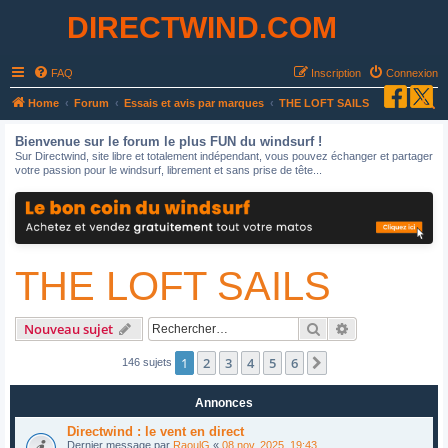
DIRECTWIND.COM
FAQ
Inscription
Connexion
R
Home
Forum
Essais et avis par marques
THE LOFT SAILS
e
Bienvenue sur le forum le plus FUN du windsurf !
c
Sur Directwind, site libre et totalement indépendant, vous pouvez échanger et partager
votre passion pour le windsurf, librement et sans prise de tête...
h
e
r
c
THE LOFT SAILS
h
e
r
Rechercher
Recherche avan
Nouveau sujet
1
2
3
4
5
6
Suivant
146 sujets
Annonces
Directwind : le vent en direct
Dernier message par
RaoulG
«
08 nov. 2025, 19:43