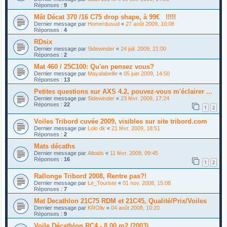
Réponses :
9
Mât Décat 370 /16 C75 drop shape, à 99€ !!!!!
Dernier message par
Homerdusud
«
27 août 2009, 10:08
Réponses :
4
RDsix
Dernier message par
Sidewinder
«
24 juil. 2009, 21:00
Réponses :
2
Mat 460 / 25C100: Qu'en pensez vous?
Dernier message par
Mayalabeille
«
05 juin 2009, 14:50
Réponses :
13
Petites questions sur AXS 4.2, pouvez-vous m'éclairer ...
Dernier message par
Sidewinder
«
23 févr. 2009, 17:24
Réponses :
22
1
2
Voiles Tribord cuvée 2009, visibles sur site tribord.com
Dernier message par
Lolo dk
«
21 févr. 2009, 18:51
Réponses :
2
Mats décaths
Dernier message par
Altoids
«
11 févr. 2009, 09:45
Réponses :
16
1
2
Rallonge Tribord 2008, Rentre pas?!
Dernier message par
Le_Touriste
«
01 nov. 2008, 15:08
Réponses :
7
Mat Decathlon 21C75 RDM et 21C45, Qualité/Prix/Voiles
Dernier message par
KROliv
«
04 août 2008, 10:20
Réponses :
9
Voile Décathlon RC4 - 8.00 m2 (2003)