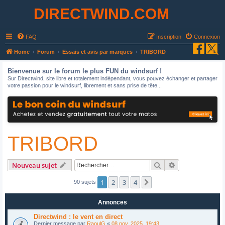
DIRECTWIND.COM
FAQ
Inscription
Connexion
R
Home
Forum
Essais et avis par marques
TRIBORD
e
Bienvenue sur le forum le plus FUN du windsurf !
c
Sur Directwind, site libre et totalement indépendant, vous pouvez échanger et partager
votre passion pour le windsurf, librement et sans prise de tête...
h
e
r
c
TRIBORD
h
e
r
Rechercher
Recherche avan
Nouveau sujet
1
2
3
4
Suivant
90 sujets
Annonces
Directwind : le vent en direct
Dernier message par
RaoulG
«
08 nov. 2025, 19:43