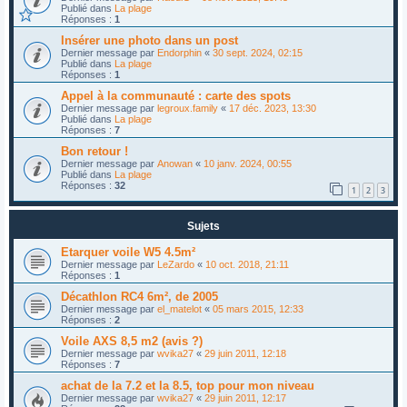
Publié dans
La plage
Réponses :
1
Insérer une photo dans un post
Dernier message par
Endorphin
«
30 sept. 2024, 02:15
Publié dans
La plage
Réponses :
1
Appel à la communauté : carte des spots
Dernier message par
legroux.family
«
17 déc. 2023, 13:30
Publié dans
La plage
Réponses :
7
Bon retour !
Dernier message par
Anowan
«
10 janv. 2024, 00:55
Publié dans
La plage
Réponses :
32
1
2
3
Sujets
Etarquer voile W5 4.5m²
Dernier message par
LeZardo
«
10 oct. 2018, 21:11
Réponses :
1
Décathlon RC4 6m², de 2005
Dernier message par
el_matelot
«
05 mars 2015, 12:33
Réponses :
2
Voile AXS 8,5 m2 (avis ?)
Dernier message par
wvika27
«
29 juin 2011, 12:18
Réponses :
7
achat de la 7.2 et la 8.5, top pour mon niveau
Dernier message par
wvika27
«
29 juin 2011, 12:17