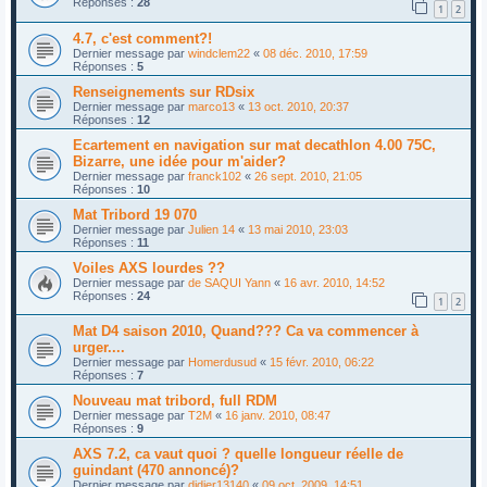
Réponses :
28
1
2
4.7, c'est comment?!
Dernier message par
windclem22
«
08 déc. 2010, 17:59
Réponses :
5
Renseignements sur RDsix
Dernier message par
marco13
«
13 oct. 2010, 20:37
Réponses :
12
Ecartement en navigation sur mat decathlon 4.00 75C,
Bizarre, une idée pour m'aider?
Dernier message par
franck102
«
26 sept. 2010, 21:05
Réponses :
10
Mat Tribord 19 070
Dernier message par
Julien 14
«
13 mai 2010, 23:03
Réponses :
11
Voiles AXS lourdes ??
Dernier message par
de SAQUI Yann
«
16 avr. 2010, 14:52
Réponses :
24
1
2
Mat D4 saison 2010, Quand??? Ca va commencer à
urger....
Dernier message par
Homerdusud
«
15 févr. 2010, 06:22
Réponses :
7
Nouveau mat tribord, full RDM
Dernier message par
T2M
«
16 janv. 2010, 08:47
Réponses :
9
AXS 7.2, ca vaut quoi ? quelle longueur réelle de
guindant (470 annoncé)?
Dernier message par
didier13140
«
09 oct. 2009, 14:51