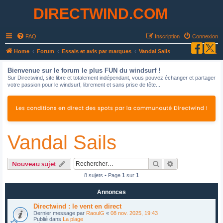
DIRECTWIND.COM
FAQ
Inscription
Connexion
R
Home
Forum
Essais et avis par marques
Vandal Sails
e
Bienvenue sur le forum le plus FUN du windsurf !
c
Sur Directwind, site libre et totalement indépendant, vous pouvez échanger et partager
votre passion pour le windsurf, librement et sans prise de tête...
h
e
r
c
Vandal Sails
h
e
r
Rechercher
Recherche avan
Nouveau sujet
8 sujets • Page
1
sur
1
Annonces
Directwind : le vent en direct
Dernier message par
RaoulG
«
08 nov. 2025, 19:43
Publié dans
La plage