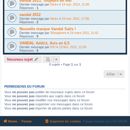
vandal 2013, Toujeurs en vie!
Dernier message par
Nicko
«
14 nov. 2013, 11:08
Réponses :
1
vandal 2012
Dernier message par
Nicko
«
23 nov. 2011, 17:56
Réponses :
2
Nouvelle marque Vandal Sails !
Dernier message par
Sémaphore
«
24 mars 2011, 11:42
Réponses :
9
VANDAL Addict, Avis en 6,5
Dernier message par
FiFi
«
19 févr. 2011, 11:09
Réponses :
6
Nouveau sujet
8 sujets • Page
1
sur
1
Aller
PERMISSIONS DU FORUM
Vous
ne pouvez pas
publier de nouveaux sujets dans ce forum
Vous
ne pouvez pas
répondre aux sujets dans ce forum
Vous
ne pouvez pas
modifier vos messages dans ce forum
Vous
ne pouvez pas
supprimer vos messages dans ce forum
Vous
ne pouvez pas
importer de pièces jointes dans ce forum
Home
Forum
Supprimer les cookies
Fuseau horaire sur
UTC+02:00