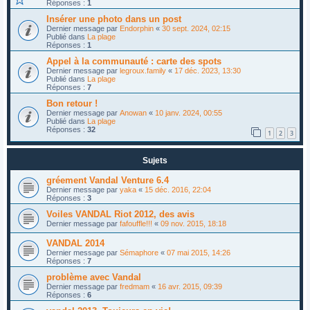
Réponses :
1
Insérer une photo dans un post
Dernier message par
Endorphin
«
30 sept. 2024, 02:15
Publié dans
La plage
Réponses :
1
Appel à la communauté : carte des spots
Dernier message par
legroux.family
«
17 déc. 2023, 13:30
Publié dans
La plage
Réponses :
7
Bon retour !
Dernier message par
Anowan
«
10 janv. 2024, 00:55
Publié dans
La plage
Réponses :
32
1
2
3
Sujets
gréement Vandal Venture 6.4
Dernier message par
yaka
«
15 déc. 2016, 22:04
Réponses :
3
Voiles VANDAL Riot 2012, des avis
Dernier message par
fafouffle!!!
«
09 nov. 2015, 18:18
VANDAL 2014
Dernier message par
Sémaphore
«
07 mai 2015, 14:26
Réponses :
7
problème avec Vandal
Dernier message par
fredmam
«
16 avr. 2015, 09:39
Réponses :
6