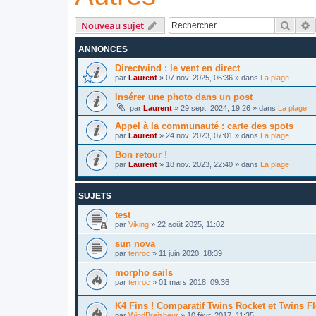
Reche
R
Nouveau sujet
ANNONCES
Directwind : le vent en direct
par
Laurent
»
07 nov. 2025, 06:36
» dans
La plage
Insérer une photo dans un post
par
Laurent
»
29 sept. 2024, 19:26
» dans
La plage
Appel à la communauté : carte des spots
par
Laurent
»
24 nov. 2023, 07:01
» dans
La plage
Bon retour !
par
Laurent
»
18 nov. 2023, 22:40
» dans
La plage
SUJETS
test
par
Viking
»
22 août 2025, 11:02
sun nova
par
tenroc
»
11 juin 2020, 18:39
morpho sails
par
tenroc
»
01 mars 2018, 09:36
K4 Fins ! Comparatif Twins Rocket et Twins F
par
WindBreizheur
»
10 févr. 2017, 11:35