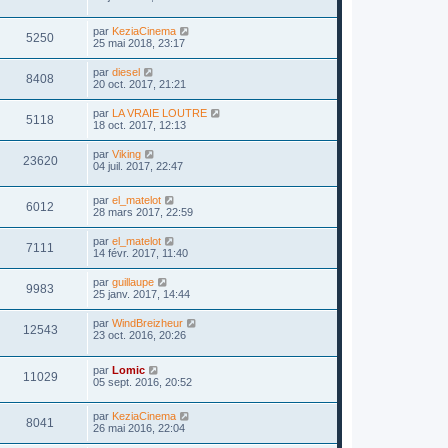
par
KeziaCinema
5250
25 mai 2018, 23:17
par
diesel
8408
20 oct. 2017, 21:21
par
LA VRAIE LOUTRE
5118
18 oct. 2017, 12:13
par
Viking
23620
04 juil. 2017, 22:47
par
el_matelot
6012
28 mars 2017, 22:59
par
el_matelot
7111
14 févr. 2017, 11:40
par
guillaupe
9983
25 janv. 2017, 14:44
par
WindBreizheur
12543
23 oct. 2016, 20:26
par
Lomic
11029
05 sept. 2016, 20:52
par
KeziaCinema
8041
26 mai 2016, 22:04