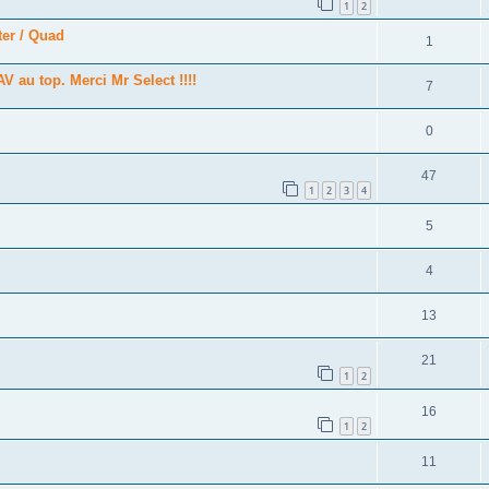
1
2
ter / Quad
1
 au top. Merci Mr Select !!!!
7
0
47
1
2
3
4
5
4
13
21
1
2
16
1
2
11