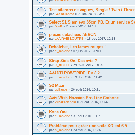
Test ailerons de vagues, Single / Twin / Thrus
par
KeziaCinema
»
25 mai 2018, 23:02
Select S1 Slam evo 35cm PB, Et un service SAV
par
GloB
»
11 mars 2017, 14:13
pieces detachées AERON
par
LA VRAIE LOUTRE
»
18 oct. 2017, 12:13
Deboichet, Les lames rouges !
par
el_matelot
»
07 juin 2017, 20:00
Strap Side-On, Des avis ?
par
el_matelot
»
24 mars 2017, 15:09
AVANTI POWERIDE, En 8,2
par
el_matelot
»
19 déc. 2016, 11:42
S2 Maui
par
guillaupe
»
26 août 2016, 10:21
Avis Wish Hawaïan Pro Line Carbone
par
WindBreizheur
»
21 oct. 2016, 17:56
Kona One
par
el_matelot
»
31 août 2016, 11:21
Problème pour gréer une voile XO eol 6.5
par
el_matelot
»
23 mai 2016, 18:35