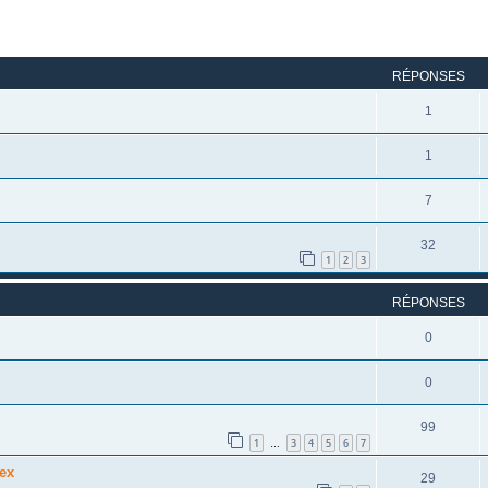
rcher
echerche avancée
RÉPONSES
1
1
7
32
1
2
3
RÉPONSES
0
0
99
1
3
4
5
6
7
…
lex
29