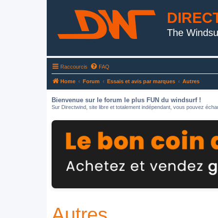
DIREC
The Windsu
Raccourcis
FAQ
Home
Forum
Essais et avis par marques
Autres
Bienvenue sur le forum le plus FUN du windsurf !
Sur Directwind, site libre et totalement indépendant, vous pouvez échan
Autres