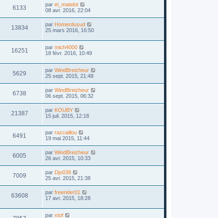
par
el_matelot
6133
08 avr. 2016, 22:04
par
Homerdusud
13834
25 mars 2016, 16:50
par
mich4000
16251
18 févr. 2016, 10:49
par
WindBreizheur
5629
25 sept. 2015, 21:48
par
WindBreizheur
6738
06 sept. 2015, 06:32
par
KOUBY
21387
15 juil. 2015, 12:18
par
razcaillou
6491
19 mai 2015, 11:44
par
WindBreizheur
6005
26 avr. 2015, 10:33
par
Djo038
7009
25 avr. 2015, 21:38
par
freerider01
63608
17 avr. 2015, 18:28
par
xtof