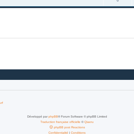
6
urf
Développé par
phpBB
® Forum Software © phpBB Limited
Traduction française officielle
©
Qiaeru
phpBB post Reactions
Confidentialité
|
Conditions