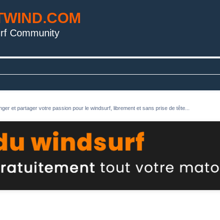
TWIND.COM
rf Community
ger et partager votre passion pour le windsurf, librement et sans prise de tête...