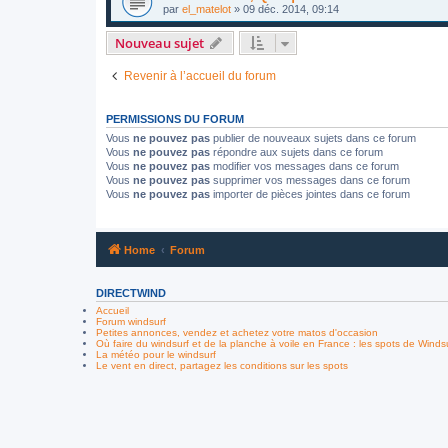
par
el_matelot
»
09 déc. 2014, 09:14
Nouveau sujet
Revenir à l’accueil du forum
PERMISSIONS DU FORUM
Vous
ne pouvez pas
publier de nouveaux sujets dans ce forum
Vous
ne pouvez pas
répondre aux sujets dans ce forum
Vous
ne pouvez pas
modifier vos messages dans ce forum
Vous
ne pouvez pas
supprimer vos messages dans ce forum
Vous
ne pouvez pas
importer de pièces jointes dans ce forum
Home
Forum
DIRECTWIND
Accueil
Forum windsurf
Petites annonces, vendez et achetez votre matos d'occasion
Où faire du windsurf et de la planche à voile en France : les spots de Winds
La météo pour le windsurf
Le vent en direct, partagez les conditions sur les spots