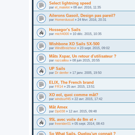
Select lightning speed
par
el_matelot
»
08 avr. 2016, 11:35
Ailerons Gasoil, Design pas pareil?
par
Homerdusud
»
24 févr. 2016, 20:31
Hossegor's Sails
par
mich4000
»
10 déc. 2015, 10:35
Wishbone XO Sails SX-500
par
WindBreizheur
»
23 sept. 2015, 09:02
Mâts Xspar, Un retour d'utilisateur ?
par
razcaillou
»
08 juin 2015, 20:55
UP Sails
par
Dr denfer
»
17 janv. 2005, 19:50
ELIX, The French brand
par
FR14
»
25 avr. 2015, 13:51
XO eol, quoi comme mât?
par
windsurf45
»
22 avr. 2015, 17:42
Mât Amex
par
Djo038
»
12 avr. 2015, 09:48
95L avec voile de 8m et +
par
freerider01
»
05 sept. 2014, 08:43
So What Sails, Quelqu'un connait ?