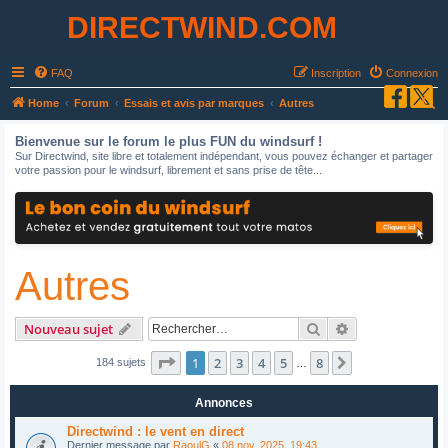
DIRECTWIND.COM
FAQ
Inscription
Connexion
R
Home
Forum
Essais et avis par marques
Autres
e
Bienvenue sur le forum le plus FUN du windsurf !
c
Sur Directwind, site libre et totalement indépendant, vous pouvez échanger et partager
votre passion pour le windsurf, librement et sans prise de tête...
h
e
r
c
Autres
h
e
r
Rechercher
Recherche avan
Nouveau sujet
Page
1
sur
8
1
2
3
4
5
8
Suivant
184 sujets
…
Annonces
Directwind : le vent en direct
Dernier message par
RaoulG
«
08 nov. 2025, 19:43