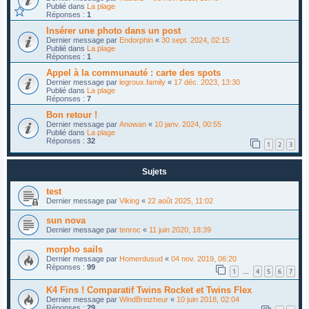
Publié dans
La plage
Réponses :
1
Insérer une photo dans un post
Dernier message par
Endorphin
«
30 sept. 2024, 02:15
Publié dans
La plage
Réponses :
1
Appel à la communauté : carte des spots
Dernier message par
legroux.family
«
17 déc. 2023, 13:30
Publié dans
La plage
Réponses :
7
Bon retour !
Dernier message par
Anowan
«
10 janv. 2024, 00:55
Publié dans
La plage
Réponses :
32
1
2
3
Sujets
test
Dernier message par
Viking
«
22 août 2025, 11:02
sun nova
Dernier message par
tenroc
«
11 juin 2020, 18:39
morpho sails
Dernier message par
Homerdusud
«
04 nov. 2019, 06:20
Réponses :
99
1
4
5
6
7
…
K4 Fins ! Comparatif Twins Rocket et Twins Flex
Dernier message par
WindBreizheur
«
10 juin 2018, 02:04
Réponses :
29