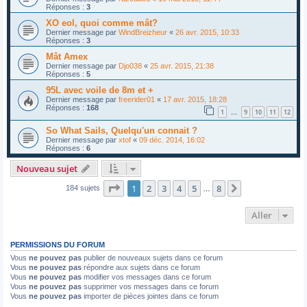
Réponses :
3
XO eol, quoi comme mât?
Dernier message par
WindBreizheur
«
26 avr. 2015, 10:33
Réponses :
3
Mât Amex
Dernier message par
Djo038
«
25 avr. 2015, 21:38
Réponses :
5
95L avec voile de 8m et +
Dernier message par
freerider01
«
17 avr. 2015, 18:28
Réponses :
168
1
9
10
11
12
…
So What Sails, Quelqu'un connait ?
Dernier message par
xtof
«
09 déc. 2014, 16:02
Réponses :
6
Nouveau sujet
Page
1
sur
8
1
2
3
4
5
8
Suivant
184 sujets
…
Aller
PERMISSIONS DU FORUM
Vous
ne pouvez pas
publier de nouveaux sujets dans ce forum
Vous
ne pouvez pas
répondre aux sujets dans ce forum
Vous
ne pouvez pas
modifier vos messages dans ce forum
Vous
ne pouvez pas
supprimer vos messages dans ce forum
Vous
ne pouvez pas
importer de pièces jointes dans ce forum