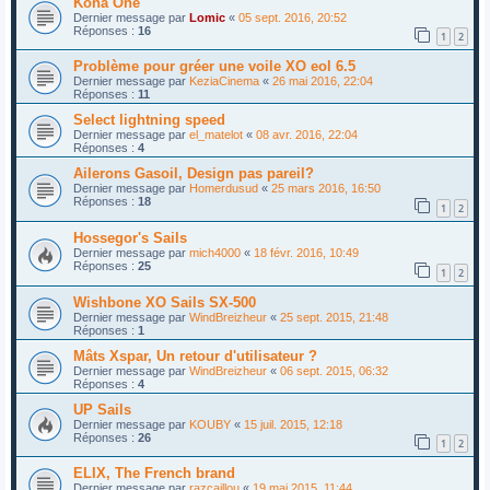
Kona One
Dernier message par
Lomic
«
05 sept. 2016, 20:52
Réponses :
16
1
2
Problème pour gréer une voile XO eol 6.5
Dernier message par
KeziaCinema
«
26 mai 2016, 22:04
Réponses :
11
Select lightning speed
Dernier message par
el_matelot
«
08 avr. 2016, 22:04
Réponses :
4
Ailerons Gasoil, Design pas pareil?
Dernier message par
Homerdusud
«
25 mars 2016, 16:50
Réponses :
18
1
2
Hossegor's Sails
Dernier message par
mich4000
«
18 févr. 2016, 10:49
Réponses :
25
1
2
Wishbone XO Sails SX-500
Dernier message par
WindBreizheur
«
25 sept. 2015, 21:48
Réponses :
1
Mâts Xspar, Un retour d'utilisateur ?
Dernier message par
WindBreizheur
«
06 sept. 2015, 06:32
Réponses :
4
UP Sails
Dernier message par
KOUBY
«
15 juil. 2015, 12:18
Réponses :
26
1
2
ELIX, The French brand
Dernier message par
razcaillou
«
19 mai 2015, 11:44