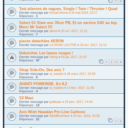
1
2
Test ailerons de vagues, Single / Twin / Thruster / Quad
Dernier message par
KeziaCinema
«
25 mai 2018, 23:17
Réponses :
1
Select S1 Slam evo 35cm PB, Et un service SAV au top.
Merci Mr Select !!!!
Dernier message par
diesel
«
20 oct. 2017, 21:21
Réponses :
7
pieces detachées AERON
Dernier message par
LA VRAIE LOUTRE
«
18 oct. 2017, 12:13
Deboichet, Les lames rouges !
Dernier message par
Viking
«
04 juil. 2017, 22:47
Réponses :
47
1
2
3
4
Strap Side-On, Des avis ?
Dernier message par
el_matelot
«
28 mars 2017, 22:59
Réponses :
5
AVANTI POWERIDE, En 8,2
Dernier message par
el_matelot
«
14 févr. 2017, 11:40
Réponses :
4
S2 Maui
Dernier message par
guillaupe
«
25 janv. 2017, 14:44
Réponses :
13
Avis Wish Hawaïan Pro Line Carbone
Dernier message par
WindBreizheur
«
23 oct. 2016, 20:26
Réponses :
21
1
2