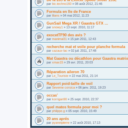
par
bic.techno160
»
08 août 2012, 21:46
Formula en Ile de France
par
lilians
»
04 mai 2012, 11:23
GunSail Mega XR / Gaastra GTX ...
par
snowy1
»
13 sept. 2010, 11:17
exocetTF90 des avis ?
par
manimal31
»
15 juin 2011, 12:43
recherche mat et voile pour planche formula
par
cazaux-lac
»
02 juil. 2011, 17:48
Mat Gaastra ou décathlon pour Gaastra matrix
par
xmax15
»
29 avr. 2011, 20:03
Réparation aileron 70
par
Le_Touriste
»
22 mai 2011, 21:14
Rapport poid-taille de voil
par
Severne corsica
»
06 janv. 2011, 19:23
occas'
par
korrigan90
»
25 sept. 2010, 22:37
quel matos formula pour moi ?
par
philippe.g
»
05 sept. 2010, 15:49
20 ans aprés
par
pyanetpierre
»
22 août 2010, 17:13