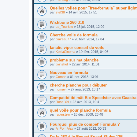
Quelles voiles pour "free-formula" super ligh
par
stef38
»
14 avr. 2015, 17:51
Wishbone 260 310
par
Le_Touriste
»
13 juil. 2015, 12:09
Cherche voile de formula
par
blaireau77
»
20 févr. 2014, 17:04
fanatic viper conseil de voile
par
KeziaCinema
»
19 févr. 2015, 04:06
probleme sur ma planche
par
twinshell
»
22 juin 2014, 11:01
Nouveau en formula
par
Combo
»
01 oct. 2013, 13:01
cherche planche pour débuter
par
numavr
»
27 août 2013, 13:17
Compatibilité mât Bic Speedster avec Gaastra
par
Rosti-Yel
»
22 avr. 2013, 19:41
quel voile pour planche formula
par
rubinstein
»
18 déc. 2009, 23:48
Pourquoi plus de compet' Formula ?
par
A_For_Alex
»
27 août 2012, 00:33
De la 283 à la Exocet Speed Slider 135L