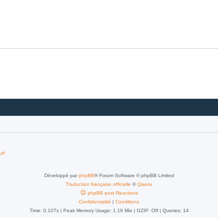
urf
Développé par
phpBB
® Forum Software © phpBB Limited
Traduction française officielle
©
Qiaeru
phpBB post Reactions
Confidentialité
|
Conditions
Time: 0.107s
| Peak Memory Usage: 1.16 Mio | GZIP: Off |
Queries: 14