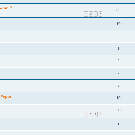
twind ?
59
1
2
3
4
10
3
1
2
7
2
 Vapor
10
50
1
2
3
4
1