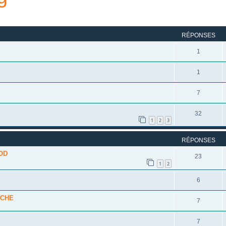
rcher
echerche avancée
RÉPONSES
1
1
7
32
1
2
3
RÉPONSES
 OD
23
1
2
6
NCHE
7
7