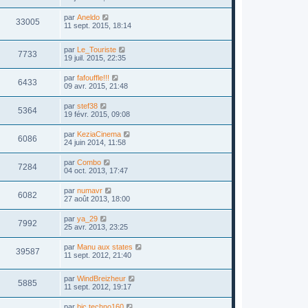
par
Aneldo
33005
11 sept. 2015, 18:14
par
Le_Touriste
7733
19 juil. 2015, 22:35
par
fafouffle!!!
6433
09 avr. 2015, 21:48
par
stef38
5364
19 févr. 2015, 09:08
par
KeziaCinema
6086
24 juin 2014, 11:58
par
Combo
7284
04 oct. 2013, 17:47
par
numavr
6082
27 août 2013, 18:00
par
ya_29
7992
25 avr. 2013, 23:25
par
Manu aux states
39587
11 sept. 2012, 21:40
par
WindBreizheur
5885
11 sept. 2012, 19:17
par
bic.techno160