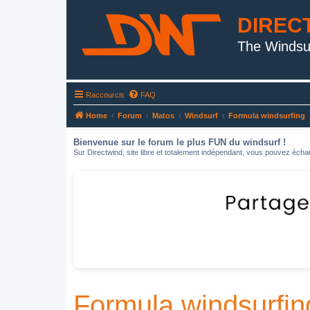
DIREC
The Windsu
Raccourcis
FAQ
Home
Forum
Matos
Windsurf
Formula windsurfing
Bienvenue sur le forum le plus FUN du windsurf !
Sur Directwind, site libre et totalement indépendant, vous pouvez échan
Formula windsurfin