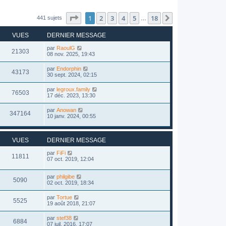
Page
1
sur
18
1
2
3
4
5
18
Suivant
441 sujets
…
VUES
DERNIER MESSAGE
par
RaoulG
21303
08 nov. 2025, 19:43
par
Endorphin
43173
30 sept. 2024, 02:15
par
legroux.family
76503
17 déc. 2023, 13:30
par
Anowan
347164
10 janv. 2024, 00:55
VUES
DERNIER MESSAGE
par
FiFi
11811
07 oct. 2019, 12:04
par
philgibe
5090
02 oct. 2019, 18:34
par
Tortue
5525
19 août 2018, 21:07
par
stef38
6884
07 juil. 2016, 17:07