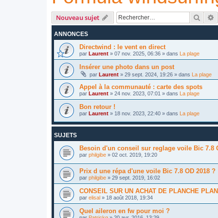
Reche
R
Nouveau sujet
ANNONCES
Directwind : le vent en direct
par
Laurent
»
07 nov. 2025, 06:36
» dans
La plage
Insérer une photo dans un post
par
Laurent
»
29 sept. 2024, 19:26
» dans
La plage
Appel à la communauté : carte des spots
par
Laurent
»
24 nov. 2023, 07:01
» dans
La plage
Bon retour !
par
Laurent
»
18 nov. 2023, 22:40
» dans
La plage
SUJETS
Besoin d'un conseil sur reglage voile Bic 7.8
par
philgibe
»
02 oct. 2019, 19:20
Prix d une répa d'une voile Bic 7.8 OD 2018 ?
par
philgibe
»
29 sept. 2019, 16:02
CONSEIL SUR UN ACHAT DE PLANCHE PLA
par
elisal
»
18 août 2018, 19:34
Quel aileron en fw pour moi ?
par
Patrickg
»
20 avr. 2016, 13:29