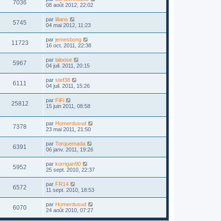
7036
08 août 2012, 22:02
par
lilians
5745
04 mai 2012, 11:23
par
jemesbong
11723
16 oct. 2011, 22:38
par
laloose
5967
04 juil. 2011, 20:15
par
stef38
6111
04 juil. 2011, 15:26
par
FiFi
25812
15 juin 2011, 08:58
par
Homerdusud
7378
23 mai 2011, 21:50
par
Torquemada
6391
06 janv. 2011, 19:26
par
korrigan90
5952
25 sept. 2010, 22:37
par
FR14
6572
11 sept. 2010, 18:53
par
Homerdusud
6070
24 août 2010, 07:27