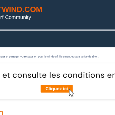
TWIND.COM
rf Community
ger et partager votre passion pour le windsurf, librement et sans prise de tête...
g