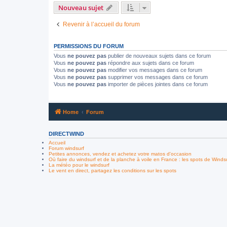
Nouveau sujet
Revenir à l’accueil du forum
PERMISSIONS DU FORUM
Vous
ne pouvez pas
publier de nouveaux sujets dans ce forum
Vous
ne pouvez pas
répondre aux sujets dans ce forum
Vous
ne pouvez pas
modifier vos messages dans ce forum
Vous
ne pouvez pas
supprimer vos messages dans ce forum
Vous
ne pouvez pas
importer de pièces jointes dans ce forum
Home
Forum
DIRECTWIND
Accueil
Forum windsurf
Petites annonces, vendez et achetez votre matos d'occasion
Où faire du windsurf et de la planche à voile en France : les spots de Winds
La météo pour le windsurf
Le vent en direct, partagez les conditions sur les spots