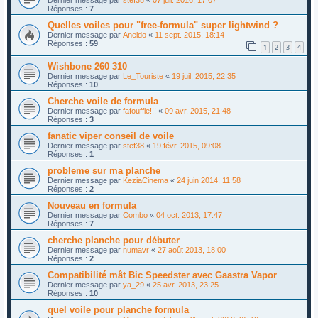
Réponses :
7
Quelles voiles pour "free-formula" super lightwind ?
Dernier message par
Aneldo
«
11 sept. 2015, 18:14
Réponses :
59
1
2
3
4
Wishbone 260 310
Dernier message par
Le_Touriste
«
19 juil. 2015, 22:35
Réponses :
10
Cherche voile de formula
Dernier message par
fafouffle!!!
«
09 avr. 2015, 21:48
Réponses :
3
fanatic viper conseil de voile
Dernier message par
stef38
«
19 févr. 2015, 09:08
Réponses :
1
probleme sur ma planche
Dernier message par
KeziaCinema
«
24 juin 2014, 11:58
Réponses :
2
Nouveau en formula
Dernier message par
Combo
«
04 oct. 2013, 17:47
Réponses :
7
cherche planche pour débuter
Dernier message par
numavr
«
27 août 2013, 18:00
Réponses :
2
Compatibilité mât Bic Speedster avec Gaastra Vapor
Dernier message par
ya_29
«
25 avr. 2013, 23:25
Réponses :
10
quel voile pour planche formula