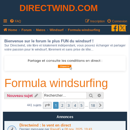
DIRECTWIND.COM
FAQ
Inscription
Connexion
R
Home
Forum
Matos
Windsurf
Formula windsurfing
e
Bienvenue sur le forum le plus FUN du windsurf !
c
Sur Directwind, site libre et totalement indépendant, vous pouvez échanger et partager
votre passion pour le windsurf, librement et sans prise de tête...
h
e
r
c
Formula windsurfing
h
e
r
Rechercher
Recherche avan
Nouveau sujet
Page
1
sur
18
1
2
3
4
5
18
Suivant
441 sujets
…
Annonces
Directwind : le vent en direct
Dernier message par
RaoulG
«
08 nov. 2025, 19:43