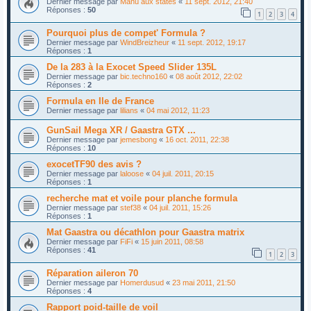
Dernier message par
Manu aux states
«
11 sept. 2012, 21:40
Réponses :
50
1
2
3
4
Pourquoi plus de compet' Formula ?
Dernier message par
WindBreizheur
«
11 sept. 2012, 19:17
Réponses :
1
De la 283 à la Exocet Speed Slider 135L
Dernier message par
bic.techno160
«
08 août 2012, 22:02
Réponses :
2
Formula en Ile de France
Dernier message par
lilians
«
04 mai 2012, 11:23
GunSail Mega XR / Gaastra GTX ...
Dernier message par
jemesbong
«
16 oct. 2011, 22:38
Réponses :
10
exocetTF90 des avis ?
Dernier message par
laloose
«
04 juil. 2011, 20:15
Réponses :
1
recherche mat et voile pour planche formula
Dernier message par
stef38
«
04 juil. 2011, 15:26
Réponses :
1
Mat Gaastra ou décathlon pour Gaastra matrix
Dernier message par
FiFi
«
15 juin 2011, 08:58
Réponses :
41
1
2
3
Réparation aileron 70
Dernier message par
Homerdusud
«
23 mai 2011, 21:50
Réponses :
4
Rapport poid-taille de voil