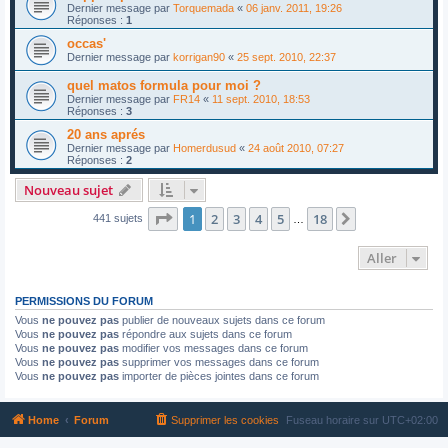
Dernier message par
Torquemada
«
06 janv. 2011, 19:26
Réponses :
1
occas'
Dernier message par
korrigan90
«
25 sept. 2010, 22:37
quel matos formula pour moi ?
Dernier message par
FR14
«
11 sept. 2010, 18:53
Réponses :
3
20 ans aprés
Dernier message par
Homerdusud
«
24 août 2010, 07:27
Réponses :
2
Nouveau sujet
Page
1
sur
18
1
2
3
4
5
18
Suivant
441 sujets
…
Aller
PERMISSIONS DU FORUM
Vous
ne pouvez pas
publier de nouveaux sujets dans ce forum
Vous
ne pouvez pas
répondre aux sujets dans ce forum
Vous
ne pouvez pas
modifier vos messages dans ce forum
Vous
ne pouvez pas
supprimer vos messages dans ce forum
Vous
ne pouvez pas
importer de pièces jointes dans ce forum
Home
Forum
Supprimer les cookies
Fuseau horaire sur
UTC+02:00