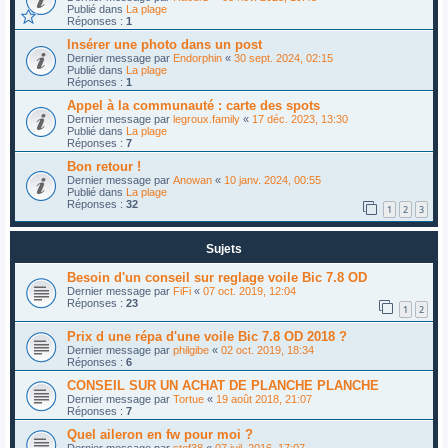
Publié dans
La plage
Réponses :
1
Insérer une photo dans un post
Dernier message par
Endorphin
«
30 sept. 2024, 02:15
Publié dans
La plage
Réponses :
1
Appel à la communauté : carte des spots
Dernier message par
legroux.family
«
17 déc. 2023, 13:30
Publié dans
La plage
Réponses :
7
Bon retour !
Dernier message par
Anowan
«
10 janv. 2024, 00:55
Publié dans
La plage
Réponses :
32
1
2
3
Sujets
Besoin d'un conseil sur reglage voile Bic 7.8 OD
Dernier message par
FiFi
«
07 oct. 2019, 12:04
Réponses :
23
1
2
Prix d une répa d'une voile Bic 7.8 OD 2018 ?
Dernier message par
philgibe
«
02 oct. 2019, 18:34
Réponses :
6
CONSEIL SUR UN ACHAT DE PLANCHE PLANCHE
Dernier message par
Tortue
«
19 août 2018, 21:07
Réponses :
7
Quel aileron en fw pour moi ?
Dernier message par
stef38
«
07 juil. 2016, 17:07