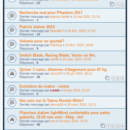
Réponses :
23
1
2
Recherche mat pour Phantom 2017
Dernier message par
legroux.family
«
16 mai 2020, 21:14
Réponses :
3
Patrick slalom 2014
Dernier message par
fafouffle!!!
«
26 févr. 2020, 07:10
Réponses :
14
Volume pour un quintal?
Dernier message par
Patrickg
«
15 févr. 2020, 18:09
Réponses :
9
Switch Blade, Racing Blade, Vector en 8m.
Dernier message par
stef38
«
20 sept. 2019, 19:00
Réponses :
6
Quiver 3 cams, dilemme d'étagement pour 87 kg.
Dernier message par
Jason34
«
09 juil. 2019, 18:12
Réponses :
36
1
2
3
Evolution du matos - voiles
Dernier message par
Lomic
«
04 juin 2019, 23:23
Réponses :
5
Des avis sur la Tabou Rocket Wide?
Dernier message par
pierrep56
«
28 mars 2019, 10:13
Planches slalom lightWind confortable pour petits
gabarits, 12-20 nds vent - 65kg - foil
Dernier message par
tutu
«
04 mars 2019, 10:37
Réponses :
49
1
2
3
4