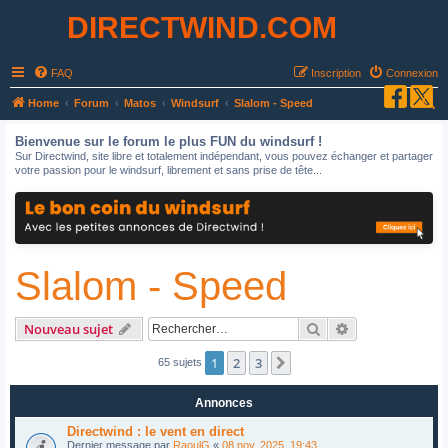
DIRECTWIND.COM
FAQ
Inscription
Connexion
R
Home
Forum
Matos
Windsurf
Slalom - Speed
e
Bienvenue sur le forum le plus FUN du windsurf !
c
Sur Directwind, site libre et totalement indépendant, vous pouvez échanger et partager
votre passion pour le windsurf, librement et sans prise de tête...
h
e
r
c
Slalom - Speed
h
e
r
Rechercher
Recherche avan
Nouveau sujet
1
2
3
Suivant
65 sujets
Annonces
Directwind : le vent en direct
Dernier message par
RaoulG
«
08 nov. 2025, 19:43