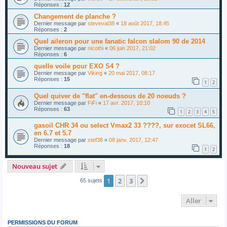
Réponses :
12
Changement de planche ?
Dernier message par
stevevai38
«
18 août 2017, 18:45
Réponses :
2
Quel aileron pour une fanatic falcon slalom 90 de 2014
Dernier message par
nicothi
«
06 juin 2017, 21:02
Réponses :
6
quelle voile pour EXO S4 ?
Dernier message par
Viking
«
20 mai 2017, 08:17
Réponses :
15
1
2
Quel quiver de "flat" en-dessous de 20 noeuds ?
Dernier message par
FiFi
«
17 avr. 2017, 10:10
Réponses :
63
1
2
3
4
5
gasoil CHR 34 ou select Vmax2 33 ????, sur exocet SL66,
en 6.7 et 5.7
Dernier message par
stef38
«
08 janv. 2017, 12:47
Réponses :
18
1
2
Nouveau sujet
1
2
3
Suivant
65 sujets
Aller
PERMISSIONS DU FORUM