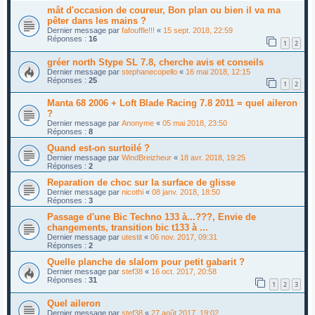
mât d'occasion de coureur, Bon plan ou bien il va ma
pêter dans les mains ?
Dernier message par
fafouffle!!!
«
15 sept. 2018, 22:59
Réponses :
16
1
2
gréer north Stype SL 7.8, cherche avis et conseils
Dernier message par
stephanecopello
«
16 mai 2018, 12:15
Réponses :
25
1
2
Manta 68 2006 + Loft Blade Racing 7.8 2011 = quel aileron
?
Dernier message par
Anonyme
«
05 mai 2018, 23:50
Réponses :
8
Quand est-on surtoilé ?
Dernier message par
WindBreizheur
«
18 avr. 2018, 19:25
Réponses :
2
Reparation de choc sur la surface de glisse
Dernier message par
nicothi
«
08 janv. 2018, 18:50
Réponses :
3
Passage d'une Bic Techno 133 à...???, Envie de
changements, transition bic t133 à ...
Dernier message par
utestit
«
06 nov. 2017, 09:31
Réponses :
2
Quelle planche de slalom pour petit gabarit ?
Dernier message par
stef38
«
16 oct. 2017, 20:58
Réponses :
31
1
2
3
Quel aileron
Dernier message par
stef38
«
27 août 2017, 19:02