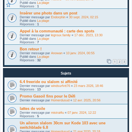
Publié dans
La plage
Réponses :
1
Insérer une photo dans un post
Dernier message par
Endorphin
«
30 sept. 2024, 02:15
Publié dans
La plage
Réponses :
1
Appel à la communauté : carte des spots
Dernier message par
legroux.family
«
17 déc. 2023, 13:30
Publié dans
La plage
Réponses :
7
Bon retour !
Dernier message par
Anowan
«
10 janv. 2024, 00:55
Publié dans
La plage
Réponses :
32
1
2
3
Sujets
6.4 freeride ou slalom si affinité
Dernier message par
windsurfvtt76
«
23 mars 2026, 18:46
Réponses :
13
Promo Gasoil fins pour le Défi
Dernier message par
Homerdusud
«
12 avr. 2025, 20:56
lattes de voile
Dernier message par
mistral4u
«
07 janv. 2024, 12:22
Réponses :
5
Un aileron slalom 30cm sur Kode 103 avec une
switchblade 6.8
Dernier message par
Homerdusud
«
21 mai 2020, 20:18