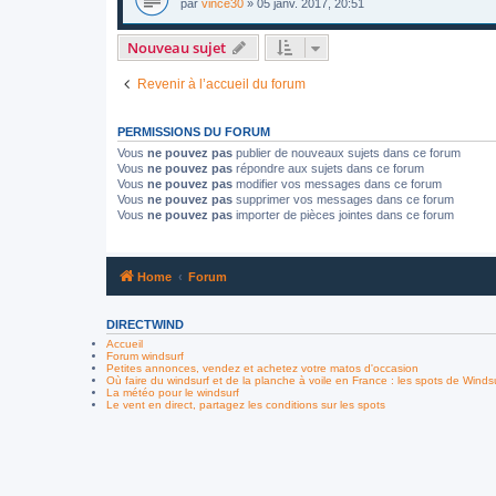
par
vince30
»
05 janv. 2017, 20:51
Nouveau sujet
Revenir à l’accueil du forum
PERMISSIONS DU FORUM
Vous
ne pouvez pas
publier de nouveaux sujets dans ce forum
Vous
ne pouvez pas
répondre aux sujets dans ce forum
Vous
ne pouvez pas
modifier vos messages dans ce forum
Vous
ne pouvez pas
supprimer vos messages dans ce forum
Vous
ne pouvez pas
importer de pièces jointes dans ce forum
Home
Forum
DIRECTWIND
Accueil
Forum windsurf
Petites annonces, vendez et achetez votre matos d'occasion
Où faire du windsurf et de la planche à voile en France : les spots de Winds
La météo pour le windsurf
Le vent en direct, partagez les conditions sur les spots