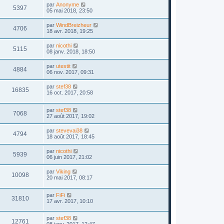
par
Anonyme
5397
05 mai 2018, 23:50
par
WindBreizheur
4706
18 avr. 2018, 19:25
par
nicothi
5115
08 janv. 2018, 18:50
par
utestit
4884
06 nov. 2017, 09:31
par
stef38
16835
16 oct. 2017, 20:58
par
stef38
7068
27 août 2017, 19:02
par
stevevai38
4794
18 août 2017, 18:45
par
nicothi
5939
06 juin 2017, 21:02
par
Viking
10098
20 mai 2017, 08:17
par
FiFi
31810
17 avr. 2017, 10:10
par
stef38
12761