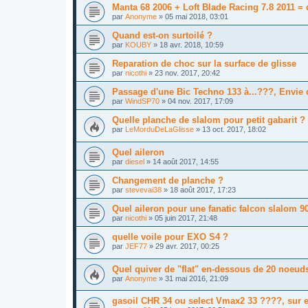
Manta 68 2006 + Loft Blade Racing 7.8 2011 = 
par
Anonyme
»
05 mai 2018, 03:01
Quand est-on surtoilé ?
par
KOUBY
»
18 avr. 2018, 10:59
Reparation de choc sur la surface de glisse
par
nicothi
»
23 nov. 2017, 20:42
Passage d'une Bic Techno 133 à...???, Envie d
par
WindSP70
»
04 nov. 2017, 17:09
Quelle planche de slalom pour petit gabarit ?
par
LeMorduDeLaGlisse
»
13 oct. 2017, 18:02
Quel aileron
par
diesel
»
14 août 2017, 14:55
Changement de planche ?
par
stevevai38
»
18 août 2017, 17:23
Quel aileron pour une fanatic falcon slalom 9
par
nicothi
»
05 juin 2017, 21:48
quelle voile pour EXO S4 ?
par
JEF77
»
29 avr. 2017, 00:25
Quel quiver de "flat" en-dessous de 20 noeud
par
Anonyme
»
31 mai 2016, 21:09
gasoil CHR 34 ou select Vmax2 33 ????, sur ex