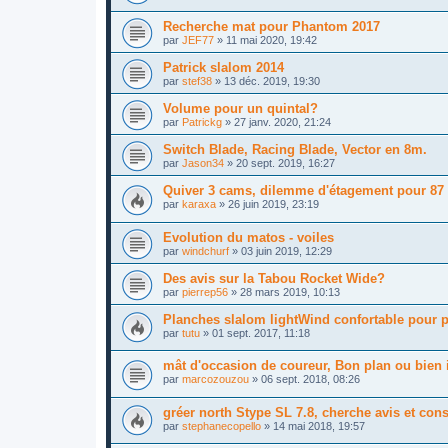
Recherche mat pour Phantom 2017
par
JEF77
»
11 mai 2020, 19:42
Patrick slalom 2014
par
stef38
»
13 déc. 2019, 19:30
Volume pour un quintal?
par
Patrickg
»
27 janv. 2020, 21:24
Switch Blade, Racing Blade, Vector en 8m.
par
Jason34
»
20 sept. 2019, 16:27
Quiver 3 cams, dilemme d'étagement pour 87 
par
karaxa
»
26 juin 2019, 23:19
Evolution du matos - voiles
par
windchurf
»
03 juin 2019, 12:29
Des avis sur la Tabou Rocket Wide?
par
pierrep56
»
28 mars 2019, 10:13
Planches slalom lightWind confortable pour pet
par
tutu
»
01 sept. 2017, 11:18
mât d'occasion de coureur, Bon plan ou bien 
par
marcozouzou
»
06 sept. 2018, 08:26
gréer north Stype SL 7.8, cherche avis et cons
par
stephanecopello
»
14 mai 2018, 19:57