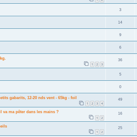
3
14
9
6
kg.
36
1
2
3
5
0
its gabarits, 12-20 nds vent - 65kg - foil
49
1
2
3
4
il va ma pêter dans les mains ?
16
1
2
eils
25
1
2