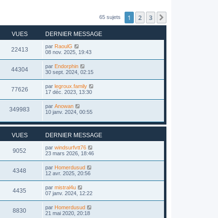
1
2
3
Suivant
65 sujets
VUES
DERNIER MESSAGE
par
RaoulG
22413
08 nov. 2025, 19:43
par
Endorphin
44304
30 sept. 2024, 02:15
par
legroux.family
77626
17 déc. 2023, 13:30
par
Anowan
349983
10 janv. 2024, 00:55
VUES
DERNIER MESSAGE
par
windsurfvtt76
9052
23 mars 2026, 18:46
par
Homerdusud
4348
12 avr. 2025, 20:56
par
mistral4u
4435
07 janv. 2024, 12:22
par
Homerdusud
8830
21 mai 2020, 20:18