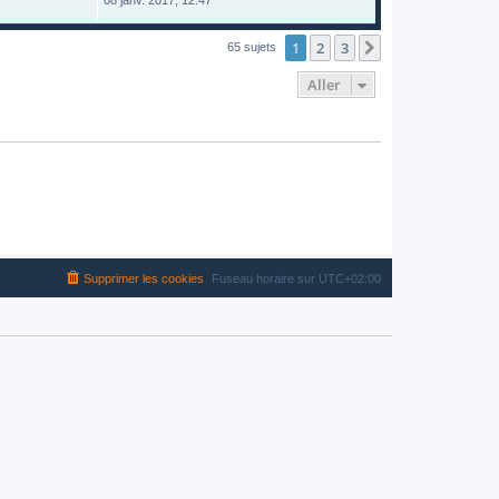
08 janv. 2017, 12:47
1
2
3
Suivant
65 sujets
Aller
Supprimer les cookies
Fuseau horaire sur
UTC+02:00