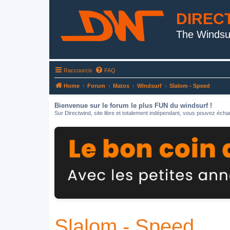
DIREC
The Windsu
Raccourcis
FAQ
Home
Forum
Matos
Windsurf
Slalom - Speed
Bienvenue sur le forum le plus FUN du windsurf !
Sur Directwind, site libre et totalement indépendant, vous pouvez échan
Slalom - Speed