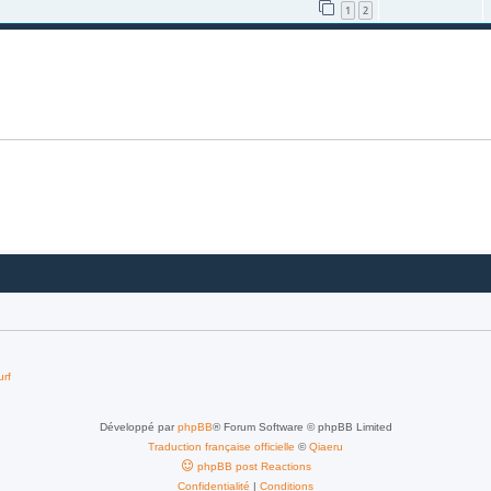
1
2
urf
Développé par
phpBB
® Forum Software © phpBB Limited
Traduction française officielle
©
Qiaeru
phpBB post Reactions
Confidentialité
|
Conditions