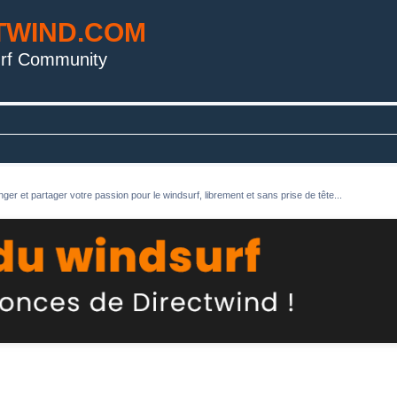
TWIND.COM
rf Community
ger et partager votre passion pour le windsurf, librement et sans prise de tête...