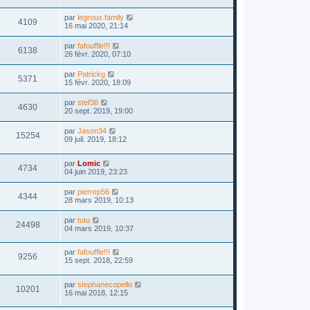
par
legroux.family
4109
16 mai 2020, 21:14
par
fafouffle!!!
6138
26 févr. 2020, 07:10
par
Patrickg
5371
15 févr. 2020, 18:09
par
stef38
4630
20 sept. 2019, 19:00
par
Jason34
15254
09 juil. 2019, 18:12
par
Lomic
4734
04 juin 2019, 23:23
par
pierrep56
4344
28 mars 2019, 10:13
par
tutu
24498
04 mars 2019, 10:37
par
fafouffle!!!
9256
15 sept. 2018, 22:59
par
stephanecopello
10201
16 mai 2018, 12:15