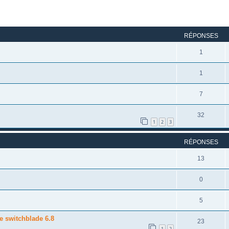
rcher
echerche avancée
RÉPONSES
1
1
7
32
1
2
3
RÉPONSES
13
0
5
e switchblade 6.8
23
1
2