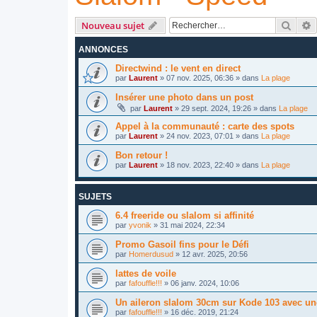
Reche
R
Nouveau sujet
ANNONCES
Directwind : le vent en direct
par
Laurent
»
07 nov. 2025, 06:36
» dans
La plage
Insérer une photo dans un post
par
Laurent
»
29 sept. 2024, 19:26
» dans
La plage
Appel à la communauté : carte des spots
par
Laurent
»
24 nov. 2023, 07:01
» dans
La plage
Bon retour !
par
Laurent
»
18 nov. 2023, 22:40
» dans
La plage
SUJETS
6.4 freeride ou slalom si affinité
par
yvonik
»
31 mai 2024, 22:34
Promo Gasoil fins pour le Défi
par
Homerdusud
»
12 avr. 2025, 20:56
lattes de voile
par
fafouffle!!!
»
06 janv. 2024, 10:06
Un aileron slalom 30cm sur Kode 103 avec un
par
fafouffle!!!
»
16 déc. 2019, 21:24