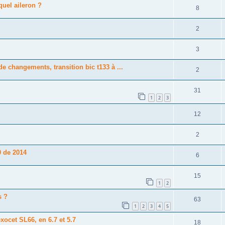
quel aileron ?
8
2
3
e changements, transition bic t133 à ...
2
31
1
2
3
12
2
0 de 2014
6
15
1
2
s ?
63
1
2
3
4
5
ocet SL66, en 6.7 et 5.7
18