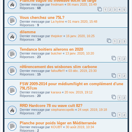
Planche vague ou freewave 60cm de large
Dernier message par
fredmam
«
06 mars 2020, 15:49
Réponses :
68
1
2
3
4
5
Vous cherchez une 75L?
Dernier message par
La hyène
«
01 mars 2020, 15:48
Réponses :
9
dilemme
Dernier message par
thejoker
«
16 janv. 2020, 16:25
Réponses :
34
1
2
3
Tendance boitiers ailerons en 2020
Dernier message par
butcher
«
13 janv. 2020, 10:20
Réponses :
23
1
2
référencement des wisbones slim carbone
Dernier message par
fafouffle!!!
«
03 déc. 2019, 23:30
Réponses :
15
1
2
FSW 2009-2014 pour médium/light en complément d'une
79L/57cm
Dernier message par
karaxa
«
20 nov. 2019, 19:12
Réponses :
20
1
2
RRD Hardcore 78 ou wave cult 82?
Dernier message par
stephanecopello
«
24 sept. 2019, 19:18
Réponses :
27
1
2
Planche pour poids léger en Méditerranée
Dernier message par
KOUBY
«
30 août 2019, 10:34
Réponses :
2