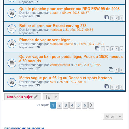
Réponses :
7
Quelle planche pour remplacer ma RRD FSW 95 de 2008
Dernier message par
castor
«
09 avr. 2018, 08:37
Réponses :
30
1
2
3
Boitier aileron sur Exocet carving 278
Dernier message par
mariocat
«
31 déc. 2017, 09:54
Réponses :
7
Planche de vague vent léger, .
Dernier message par
Manu aux states
«
21 nov. 2017, 19:01
Réponses :
70
1
2
3
4
5
Quiver vague bzh pour poids léger, Pour du 18/20 noeuds
à 30 noeuds
Dernier message par
WindBreizheur
«
27 oct. 2017, 22:45
Réponses :
17
1
2
Matos vague pour 95 kg au Dossen et spots bretons
Dernier message par
Avel
«
25 oct. 2017, 09:09
Réponses :
33
1
2
3
Nouveau sujet
1
2
3
4
5
6
Suivant
127 sujets
Aller
PERMISSIONS DU FORUM