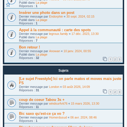
Publié dans
La plage
Réponses :
1
Insérer une photo dans un post
Dernier message par
Endorphin
«
30 sept. 2024, 02:15
Publié dans
La plage
Réponses :
1
Appel à la communauté : carte des spots
Dernier message par
legroux.family
«
17 déc. 2023, 13:30
Publié dans
La plage
Réponses :
7
Bon retour !
Dernier message par
Anowan
«
10 janv. 2024, 00:55
Publié dans
La plage
Réponses :
32
1
2
3
Sujets
[Le sujet Freestyle] Ici on parle matos et moves mais juste
FS
Dernier message par
London
«
03 août 2026, 14:09
Réponses :
31
1
2
3
coup de coeur Tabou 3s +
Dernier message par
windsurfvtt76
«
15 mars 2026, 13:30
Réponses :
11
Bic saxo qu'est-ce ça vo ?
Dernier message par
Homerdusud
«
06 avr. 2024, 08:46
Réponses :
1