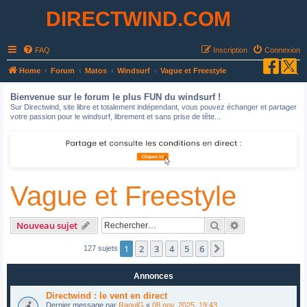
DIRECTWIND.COM
FAQ
Inscription
Connexion
R
Home
Forum
Matos
Windsurf
Vague et Freestyle
e
Bienvenue sur le forum le plus FUN du windsurf !
c
Sur Directwind, site libre et totalement indépendant, vous pouvez échanger et partager
votre passion pour le windsurf, librement et sans prise de tête...
h
e
r
c
Vague et Freestyle
h
e
r
Rechercher
Recherche avan
Nouveau sujet
1
2
3
4
5
6
Suivant
127 sujets
Annonces
Directwind : le vent en direct
Dernier message par
RaoulG
«
08 nov. 2025, 19:43