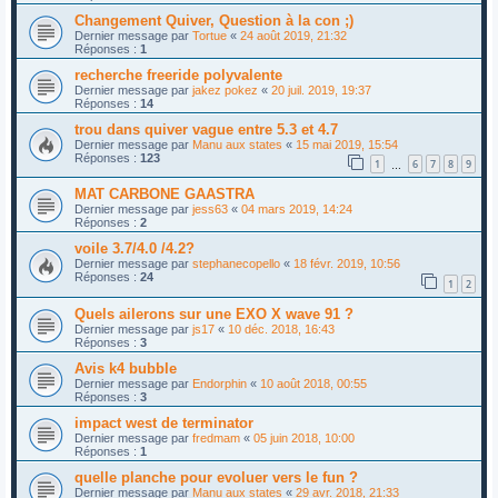
Changement Quiver, Question à la con ;)
Dernier message par
Tortue
«
24 août 2019, 21:32
Réponses :
1
recherche freeride polyvalente
Dernier message par
jakez pokez
«
20 juil. 2019, 19:37
Réponses :
14
trou dans quiver vague entre 5.3 et 4.7
Dernier message par
Manu aux states
«
15 mai 2019, 15:54
Réponses :
123
1
6
7
8
9
…
MAT CARBONE GAASTRA
Dernier message par
jess63
«
04 mars 2019, 14:24
Réponses :
2
voile 3.7/4.0 /4.2?
Dernier message par
stephanecopello
«
18 févr. 2019, 10:56
Réponses :
24
1
2
Quels ailerons sur une EXO X wave 91 ?
Dernier message par
js17
«
10 déc. 2018, 16:43
Réponses :
3
Avis k4 bubble
Dernier message par
Endorphin
«
10 août 2018, 00:55
Réponses :
3
impact west de terminator
Dernier message par
fredmam
«
05 juin 2018, 10:00
Réponses :
1
quelle planche pour evoluer vers le fun ?
Dernier message par
Manu aux states
«
29 avr. 2018, 21:33