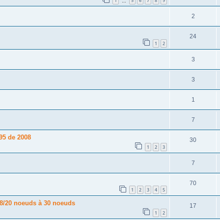
1
5
6
7
8
9
…
2
24
1
2
3
3
1
7
95 de 2008
30
1
2
3
7
70
1
2
3
4
5
18/20 noeuds à 30 noeuds
17
1
2