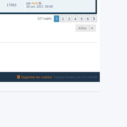
par
Avel
17683
25 oct. 2017, 09:09
1
2
3
4
5
6
Suivant
127 sujets
Aller
Supprimer les cookies
Fuseau horaire sur
UTC+02:00