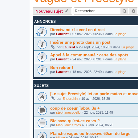
Reche
R
Nouveau sujet
ANNONCES
Directwind : le vent en direct
par
Laurent
»
07 nov. 2025, 06:36
» dans
La plage
Insérer une photo dans un post
par
Laurent
»
29 sept. 2024, 19:26
» dans
La plage
Appel à la communauté : carte des spots
par
Laurent
»
24 nov. 2023, 07:01
» dans
La plage
Bon retour !
par
Laurent
»
18 nov. 2023, 22:40
» dans
La plage
SUJETS
[Le sujet Freestyle] Ici on parle matos et mov
par
Endorphin
»
10 avr. 2026, 15:29
coup de coeur Tabou 3s +
par
stephanecopello
»
22 nov. 2023, 11:49
Bic saxo qu'est-ce ça vo ?
par
Manu aux states
»
06 avr. 2024, 06:28
Planche vague ou freewave 60cm de large
par
Viking
»
06 déc. 2019, 09:52