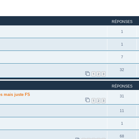
rcher
echerche avancée
RÉPONSES
1
1
7
32
1
2
3
RÉPONSES
es mais juste FS
31
1
2
3
11
1
68