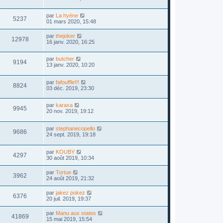
par
La hyène
5237
01 mars 2020, 15:48
par
thejoker
12978
16 janv. 2020, 16:25
par
butcher
9194
13 janv. 2020, 10:20
par
fafouffle!!!
8824
03 déc. 2019, 23:30
par
karaxa
9945
20 nov. 2019, 19:12
par
stephanecopello
9686
24 sept. 2019, 19:18
par
KOUBY
4297
30 août 2019, 10:34
par
Tortue
3962
24 août 2019, 21:32
par
jakez pokez
6376
20 juil. 2019, 19:37
par
Manu aux states
41869
15 mai 2019, 15:54