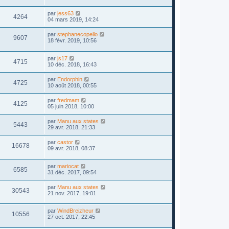
par
jess63
4264
04 mars 2019, 14:24
par
stephanecopello
9607
18 févr. 2019, 10:56
par
js17
4715
10 déc. 2018, 16:43
par
Endorphin
4725
10 août 2018, 00:55
par
fredmam
4125
05 juin 2018, 10:00
par
Manu aux states
5443
29 avr. 2018, 21:33
par
castor
16678
09 avr. 2018, 08:37
par
mariocat
6585
31 déc. 2017, 09:54
par
Manu aux states
30543
21 nov. 2017, 19:01
par
WindBreizheur
10556
27 oct. 2017, 22:45