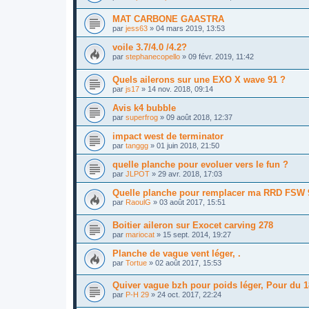
MAT CARBONE GAASTRA
par
jess63
»
04 mars 2019, 13:53
voile 3.7/4.0 /4.2?
par
stephanecopello
»
09 févr. 2019, 11:42
Quels ailerons sur une EXO X wave 91 ?
par
js17
»
14 nov. 2018, 09:14
Avis k4 bubble
par
superfrog
»
09 août 2018, 12:37
impact west de terminator
par
tanggg
»
01 juin 2018, 21:50
quelle planche pour evoluer vers le fun ?
par
JLPOT
»
29 avr. 2018, 17:03
Quelle planche pour remplacer ma RRD FSW 
par
RaoulG
»
03 août 2017, 15:51
Boitier aileron sur Exocet carving 278
par
mariocat
»
15 sept. 2014, 19:27
Planche de vague vent léger, .
par
Tortue
»
02 août 2017, 15:53
Quiver vague bzh pour poids léger, Pour du 
par
P-H 29
»
24 oct. 2017, 22:24