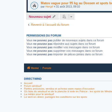
Matos vague pour 95 kg au Dossen et spots b
par
Hergé
»
31 août 2013, 09:10
Nouveau sujet
Revenir à l’accueil du forum
PERMISSIONS DU FORUM
Vous
ne pouvez pas
publier de nouveaux sujets dans ce forum
Vous
ne pouvez pas
répondre aux sujets dans ce forum
Vous
ne pouvez pas
modifier vos messages dans ce forum
Vous
ne pouvez pas
supprimer vos messages dans ce forum
Vous
ne pouvez pas
importer de pièces jointes dans ce forum
Home
Forum
DIRECTWIND
Accueil
Forum windsurf
Petites annonces, vendez et achetez votre matos d'occasion
Où faire du windsurf et de la planche à voile en France : les spots de Winds
La météo pour le windsurf
Le vent en direct, partagez les conditions sur les spots