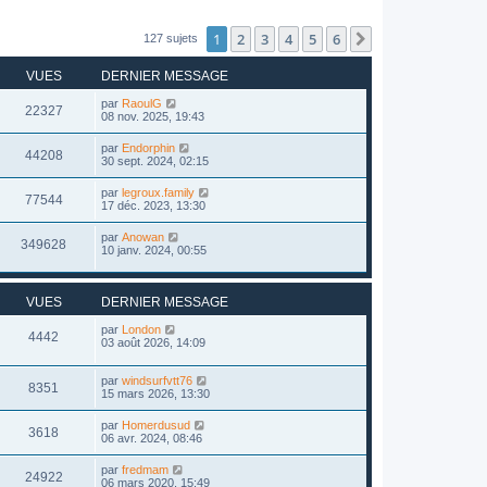
1
2
3
4
5
6
Suivant
127 sujets
VUES
DERNIER MESSAGE
par
RaoulG
22327
08 nov. 2025, 19:43
par
Endorphin
44208
30 sept. 2024, 02:15
par
legroux.family
77544
17 déc. 2023, 13:30
par
Anowan
349628
10 janv. 2024, 00:55
VUES
DERNIER MESSAGE
par
London
4442
03 août 2026, 14:09
par
windsurfvtt76
8351
15 mars 2026, 13:30
par
Homerdusud
3618
06 avr. 2024, 08:46
par
fredmam
24922
06 mars 2020, 15:49