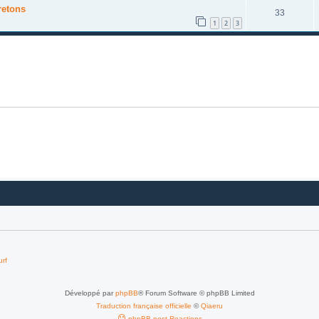
retons
33
1
2
3
urf
Développé par
phpBB
® Forum Software © phpBB Limited
Traduction française officielle
©
Qiaeru
phpBB post Reactions