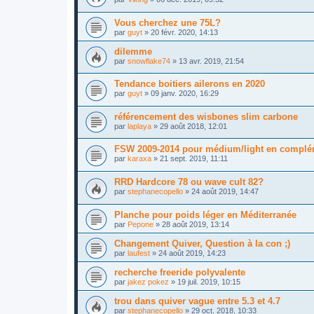
Vous cherchez une 75L?
par
guyt
»
20 févr. 2020, 14:13
dilemme
par
snowflake74
»
13 avr. 2019, 21:54
Tendance boitiers ailerons en 2020
par
guyt
»
09 janv. 2020, 16:29
référencement des wisbones slim carbone
par
laplaya
»
29 août 2018, 12:01
FSW 2009-2014 pour médium/light en complé
par
karaxa
»
21 sept. 2019, 11:11
RRD Hardcore 78 ou wave cult 82?
par
stephanecopello
»
24 août 2019, 14:47
Planche pour poids léger en Méditerranée
par
Pepone
»
28 août 2019, 13:14
Changement Quiver, Question à la con ;)
par
laufest
»
24 août 2019, 14:23
recherche freeride polyvalente
par
jakez pokez
»
19 juil. 2019, 10:15
trou dans quiver vague entre 5.3 et 4.7
par
stephanecopello
»
29 oct. 2018, 10:33