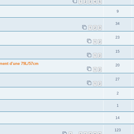
1
2
3
4
5
9
34
1
2
3
23
1
2
15
1
2
ment d'une 79L/57cm
20
1
2
27
1
2
2
1
14
123