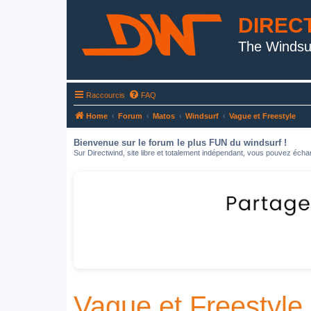
DIREC
The Windsu
Raccourcis
FAQ
Home
Forum
Matos
Windsurf
Vague et Freestyle
Bienvenue sur le forum le plus FUN du windsurf !
Sur Directwind, site libre et totalement indépendant, vous pouvez échan
Vague et Freestyle