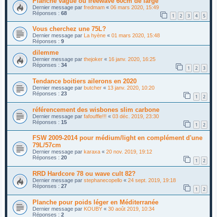
Planche vague ou freewave 60cm de large
Dernier message par
fredmam
«
06 mars 2020, 15:49
Réponses :
68
1
2
3
4
5
Vous cherchez une 75L?
Dernier message par
La hyène
«
01 mars 2020, 15:48
Réponses :
9
dilemme
Dernier message par
thejoker
«
16 janv. 2020, 16:25
Réponses :
34
1
2
3
Tendance boitiers ailerons en 2020
Dernier message par
butcher
«
13 janv. 2020, 10:20
Réponses :
23
1
2
référencement des wisbones slim carbone
Dernier message par
fafouffle!!!
«
03 déc. 2019, 23:30
Réponses :
15
1
2
FSW 2009-2014 pour médium/light en complément d'une
79L/57cm
Dernier message par
karaxa
«
20 nov. 2019, 19:12
Réponses :
20
1
2
RRD Hardcore 78 ou wave cult 82?
Dernier message par
stephanecopello
«
24 sept. 2019, 19:18
Réponses :
27
1
2
Planche pour poids léger en Méditerranée
Dernier message par
KOUBY
«
30 août 2019, 10:34
Réponses :
2