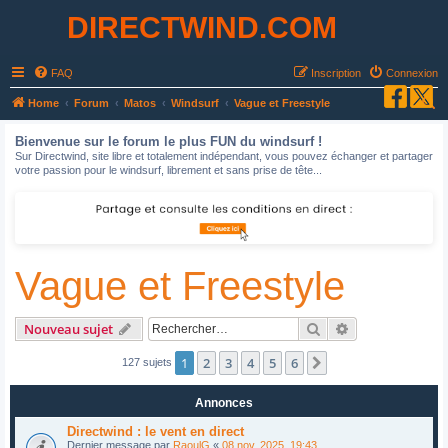
DIRECTWIND.COM
FAQ
Inscription
Connexion
R
Home
Forum
Matos
Windsurf
Vague et Freestyle
e
Bienvenue sur le forum le plus FUN du windsurf !
c
Sur Directwind, site libre et totalement indépendant, vous pouvez échanger et partager
votre passion pour le windsurf, librement et sans prise de tête...
h
e
r
c
Vague et Freestyle
h
e
r
Rechercher
Recherche avan
Nouveau sujet
1
2
3
4
5
6
Suivant
127 sujets
Annonces
Directwind : le vent en direct
Dernier message par
RaoulG
«
08 nov. 2025, 19:43