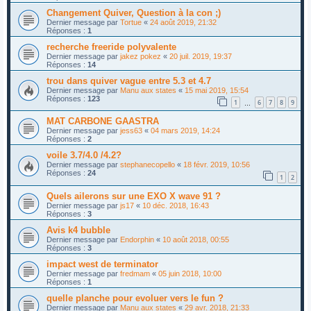
Changement Quiver, Question à la con ;)
Dernier message par
Tortue
«
24 août 2019, 21:32
Réponses :
1
recherche freeride polyvalente
Dernier message par
jakez pokez
«
20 juil. 2019, 19:37
Réponses :
14
trou dans quiver vague entre 5.3 et 4.7
Dernier message par
Manu aux states
«
15 mai 2019, 15:54
Réponses :
123
1
6
7
8
9
…
MAT CARBONE GAASTRA
Dernier message par
jess63
«
04 mars 2019, 14:24
Réponses :
2
voile 3.7/4.0 /4.2?
Dernier message par
stephanecopello
«
18 févr. 2019, 10:56
Réponses :
24
1
2
Quels ailerons sur une EXO X wave 91 ?
Dernier message par
js17
«
10 déc. 2018, 16:43
Réponses :
3
Avis k4 bubble
Dernier message par
Endorphin
«
10 août 2018, 00:55
Réponses :
3
impact west de terminator
Dernier message par
fredmam
«
05 juin 2018, 10:00
Réponses :
1
quelle planche pour evoluer vers le fun ?
Dernier message par
Manu aux states
«
29 avr. 2018, 21:33