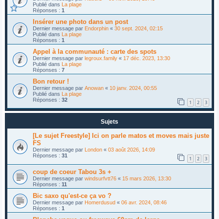
Publié dans
La plage
Réponses :
1
Insérer une photo dans un post
Dernier message par
Endorphin
«
30 sept. 2024, 02:15
Publié dans
La plage
Réponses :
1
Appel à la communauté : carte des spots
Dernier message par
legroux.family
«
17 déc. 2023, 13:30
Publié dans
La plage
Réponses :
7
Bon retour !
Dernier message par
Anowan
«
10 janv. 2024, 00:55
Publié dans
La plage
Réponses :
32
1
2
3
Sujets
[Le sujet Freestyle] Ici on parle matos et moves mais juste
FS
Dernier message par
London
«
03 août 2026, 14:09
Réponses :
31
1
2
3
coup de coeur Tabou 3s +
Dernier message par
windsurfvtt76
«
15 mars 2026, 13:30
Réponses :
11
Bic saxo qu'est-ce ça vo ?
Dernier message par
Homerdusud
«
06 avr. 2024, 08:46
Réponses :
1