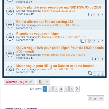
Réponses :
7
Quelle planche pour remplacer ma RRD FSW 95 de 2008
Dernier message par
castor
«
09 avr. 2018, 08:37
Réponses :
30
1
2
3
Boitier aileron sur Exocet carving 278
Dernier message par
mariocat
«
31 déc. 2017, 09:54
Réponses :
7
Planche de vague vent léger, .
Dernier message par
Manu aux states
«
21 nov. 2017, 19:01
Réponses :
70
1
2
3
4
5
Quiver vague bzh pour poids léger, Pour du 18/20 noeuds
à 30 noeuds
Dernier message par
WindBreizheur
«
27 oct. 2017, 22:45
Réponses :
17
1
2
Matos vague pour 95 kg au Dossen et spots bretons
Dernier message par
Avel
«
25 oct. 2017, 09:09
Réponses :
33
1
2
3
Nouveau sujet
1
2
3
4
5
6
Suivant
127 sujets
Aller
PERMISSIONS DU FORUM