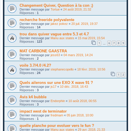
Changement Quiver, Question à la con ;)
Dernier message par
Tortue
«
24 août 2019, 21:32
Réponses :
1
recherche freeride polyvalente
Dernier message par
jakez pokez
«
20 juil. 2019, 19:37
Réponses :
14
trou dans quiver vague entre 5.3 et 4.7
Dernier message par
Manu aux states
«
15 mai 2019, 15:54
Réponses :
123
1
6
7
8
9
…
MAT CARBONE GAASTRA
Dernier message par
jess63
«
04 mars 2019, 14:24
Réponses :
2
voile 3.7/4.0 /4.2?
Dernier message par
stephanecopello
«
18 févr. 2019, 10:56
Réponses :
24
1
2
Quels ailerons sur une EXO X wave 91 ?
Dernier message par
js17
«
10 déc. 2018, 16:43
Réponses :
3
Avis k4 bubble
Dernier message par
Endorphin
«
10 août 2018, 00:55
Réponses :
3
impact west de terminator
Dernier message par
fredmam
«
05 juin 2018, 10:00
Réponses :
1
quelle planche pour evoluer vers le fun ?
Dernier message par
Manu aux states
«
29 avr. 2018, 21:33