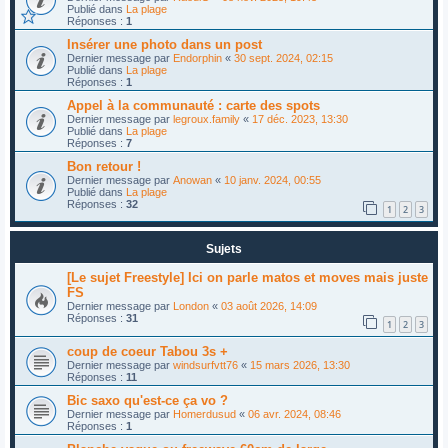
Publié dans
La plage
Réponses :
1
Insérer une photo dans un post
Dernier message par
Endorphin
«
30 sept. 2024, 02:15
Publié dans
La plage
Réponses :
1
Appel à la communauté : carte des spots
Dernier message par
legroux.family
«
17 déc. 2023, 13:30
Publié dans
La plage
Réponses :
7
Bon retour !
Dernier message par
Anowan
«
10 janv. 2024, 00:55
Publié dans
La plage
Réponses :
32
1
2
3
Sujets
[Le sujet Freestyle] Ici on parle matos et moves mais juste
FS
Dernier message par
London
«
03 août 2026, 14:09
Réponses :
31
1
2
3
coup de coeur Tabou 3s +
Dernier message par
windsurfvtt76
«
15 mars 2026, 13:30
Réponses :
11
Bic saxo qu'est-ce ça vo ?
Dernier message par
Homerdusud
«
06 avr. 2024, 08:46
Réponses :
1