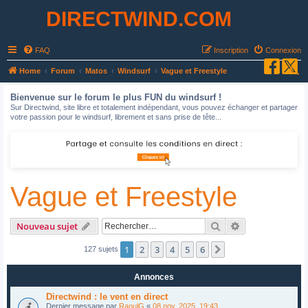
DIRECTWIND.COM
FAQ
Inscription
Connexion
R
Home
Forum
Matos
Windsurf
Vague et Freestyle
e
Bienvenue sur le forum le plus FUN du windsurf !
c
Sur Directwind, site libre et totalement indépendant, vous pouvez échanger et partager
votre passion pour le windsurf, librement et sans prise de tête...
h
e
r
c
Vague et Freestyle
h
e
r
Rechercher
Recherche avan
Nouveau sujet
1
2
3
4
5
6
Suivant
127 sujets
Annonces
Directwind : le vent en direct
Dernier message par
RaoulG
«
08 nov. 2025, 19:43