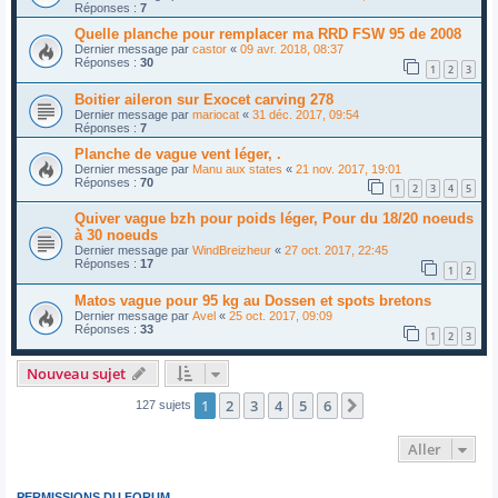
Réponses :
7
Quelle planche pour remplacer ma RRD FSW 95 de 2008
Dernier message par
castor
«
09 avr. 2018, 08:37
Réponses :
30
1
2
3
Boitier aileron sur Exocet carving 278
Dernier message par
mariocat
«
31 déc. 2017, 09:54
Réponses :
7
Planche de vague vent léger, .
Dernier message par
Manu aux states
«
21 nov. 2017, 19:01
Réponses :
70
1
2
3
4
5
Quiver vague bzh pour poids léger, Pour du 18/20 noeuds
à 30 noeuds
Dernier message par
WindBreizheur
«
27 oct. 2017, 22:45
Réponses :
17
1
2
Matos vague pour 95 kg au Dossen et spots bretons
Dernier message par
Avel
«
25 oct. 2017, 09:09
Réponses :
33
1
2
3
Nouveau sujet
1
2
3
4
5
6
Suivant
127 sujets
Aller
PERMISSIONS DU FORUM