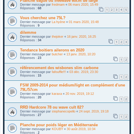
Planche vague ou freewave 60cm de large
Dernier message par
fredmam
«
06 mars 2020, 15:49
Réponses :
68
1
2
3
4
5
Vous cherchez une 75L?
Dernier message par
La hyène
«
01 mars 2020, 15:48
Réponses :
9
dilemme
Dernier message par
thejoker
«
16 janv. 2020, 16:25
Réponses :
34
1
2
3
Tendance boitiers ailerons en 2020
Dernier message par
butcher
«
13 janv. 2020, 10:20
Réponses :
23
1
2
référencement des wisbones slim carbone
Dernier message par
fafouffle!!!
«
03 déc. 2019, 23:30
Réponses :
15
1
2
FSW 2009-2014 pour médium/light en complément d'une
79L/57cm
Dernier message par
karaxa
«
20 nov. 2019, 19:12
Réponses :
20
1
2
RRD Hardcore 78 ou wave cult 82?
Dernier message par
stephanecopello
«
24 sept. 2019, 19:18
Réponses :
27
1
2
Planche pour poids léger en Méditerranée
Dernier message par
KOUBY
«
30 août 2019, 10:34
Réponses :
2