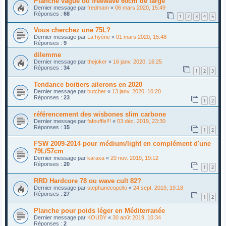
Planche vague ou freewave 60cm de large
Dernier message par
fredmam
«
06 mars 2020, 15:49
Réponses :
68
1
2
3
4
5
Vous cherchez une 75L?
Dernier message par
La hyène
«
01 mars 2020, 15:48
Réponses :
9
dilemme
Dernier message par
thejoker
«
16 janv. 2020, 16:25
Réponses :
34
1
2
3
Tendance boitiers ailerons en 2020
Dernier message par
butcher
«
13 janv. 2020, 10:20
Réponses :
23
1
2
référencement des wisbones slim carbone
Dernier message par
fafouffle!!!
«
03 déc. 2019, 23:30
Réponses :
15
1
2
FSW 2009-2014 pour médium/light en complément d'une
79L/57cm
Dernier message par
karaxa
«
20 nov. 2019, 19:12
Réponses :
20
1
2
RRD Hardcore 78 ou wave cult 82?
Dernier message par
stephanecopello
«
24 sept. 2019, 19:18
Réponses :
27
1
2
Planche pour poids léger en Méditerranée
Dernier message par
KOUBY
«
30 août 2019, 10:34
Réponses :
2