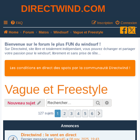
DIRECTWIND.COM
FAQ
Inscription
Connexion
R
Home
Forum
Matos
Windsurf
Vague et Freestyle
e
Bienvenue sur le forum le plus FUN du windsurf !
c
Sur Directwind, site libre et totalement indépendant, vous pouvez échanger et partager
votre passion pour le windsurf, librement et sans prise de tête...
h
e
r
c
Vague et Freestyle
h
e
r
Rechercher
Recherche avan
Nouveau sujet
1
2
3
4
5
6
Suivant
127 sujets
Annonces
Directwind : le vent en direct
Dernier message par
RaoulG
«
08 nov. 2025, 19:43