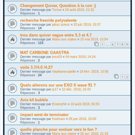
Changement Quiver, Question à la con ;)
Dernier message par
Tortue
«
24 août 2019, 21:32
Réponses :
1
recherche freeride polyvalente
Dernier message par
jakez pokez
«
20 juil. 2019, 19:37
Réponses :
14
trou dans quiver vague entre 5.3 et 4.7
Dernier message par
Manu aux states
«
15 mai 2019, 15:54
Réponses :
123
1
6
7
8
9
…
MAT CARBONE GAASTRA
Dernier message par
jess63
«
04 mars 2019, 14:24
Réponses :
2
voile 3.7/4.0 /4.2?
Dernier message par
stephanecopello
«
18 févr. 2019, 10:56
Réponses :
24
1
2
Quels ailerons sur une EXO X wave 91 ?
Dernier message par
js17
«
10 déc. 2018, 16:43
Réponses :
3
Avis k4 bubble
Dernier message par
Endorphin
«
10 août 2018, 00:55
Réponses :
3
impact west de terminator
Dernier message par
fredmam
«
05 juin 2018, 10:00
Réponses :
1
quelle planche pour evoluer vers le fun ?
Dernier message par
Manu aux states
«
29 avr. 2018, 21:33