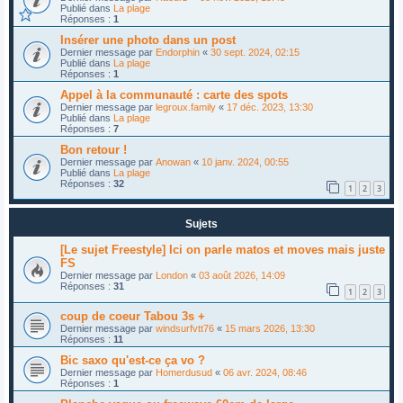
Publié dans
La plage
Réponses :
1
Insérer une photo dans un post
Dernier message par
Endorphin
«
30 sept. 2024, 02:15
Publié dans
La plage
Réponses :
1
Appel à la communauté : carte des spots
Dernier message par
legroux.family
«
17 déc. 2023, 13:30
Publié dans
La plage
Réponses :
7
Bon retour !
Dernier message par
Anowan
«
10 janv. 2024, 00:55
Publié dans
La plage
Réponses :
32
1
2
3
Sujets
[Le sujet Freestyle] Ici on parle matos et moves mais juste
FS
Dernier message par
London
«
03 août 2026, 14:09
Réponses :
31
1
2
3
coup de coeur Tabou 3s +
Dernier message par
windsurfvtt76
«
15 mars 2026, 13:30
Réponses :
11
Bic saxo qu'est-ce ça vo ?
Dernier message par
Homerdusud
«
06 avr. 2024, 08:46
Réponses :
1