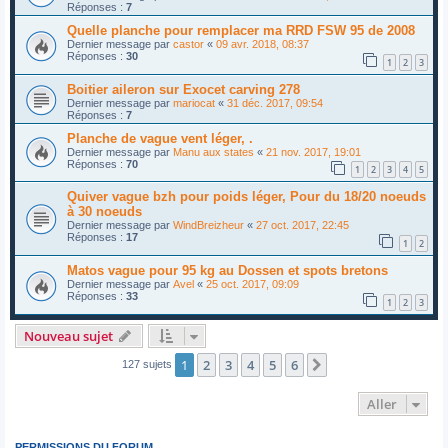
Réponses :
7
Quelle planche pour remplacer ma RRD FSW 95 de 2008
Dernier message par
castor
«
09 avr. 2018, 08:37
Réponses :
30
1
2
3
Boitier aileron sur Exocet carving 278
Dernier message par
mariocat
«
31 déc. 2017, 09:54
Réponses :
7
Planche de vague vent léger, .
Dernier message par
Manu aux states
«
21 nov. 2017, 19:01
Réponses :
70
1
2
3
4
5
Quiver vague bzh pour poids léger, Pour du 18/20 noeuds
à 30 noeuds
Dernier message par
WindBreizheur
«
27 oct. 2017, 22:45
Réponses :
17
1
2
Matos vague pour 95 kg au Dossen et spots bretons
Dernier message par
Avel
«
25 oct. 2017, 09:09
Réponses :
33
1
2
3
Nouveau sujet
1
2
3
4
5
6
Suivant
127 sujets
Aller
PERMISSIONS DU FORUM